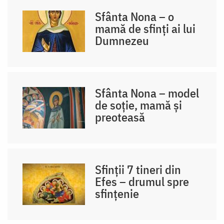
Sfânta Nona – o
mamă de sfinți ai lui
Dumnezeu
Sfânta Nona – model
de soție, mamă și
preoteasă
Sfinții 7 tineri din
Efes – drumul spre
sfințenie