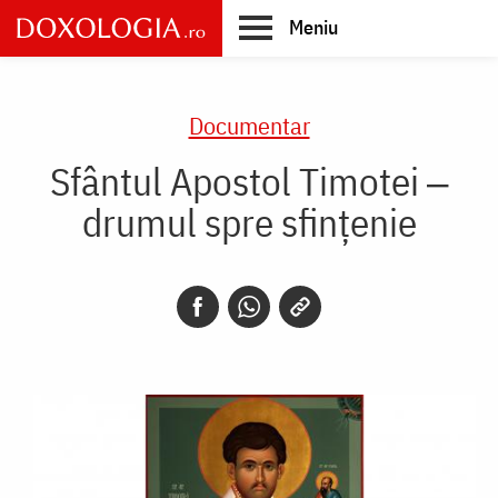
Skip
Meniu
to
main
Main
content
navigation
Documentar
Sfântul Apostol Timotei ‒
drumul spre sfințenie