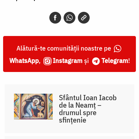
Alătură-te comunității noastre pe
WhatsApp
,
Instagram
și
Telegram
!
Sfântul Ioan Iacob
de la Neamț –
drumul spre
sfințenie