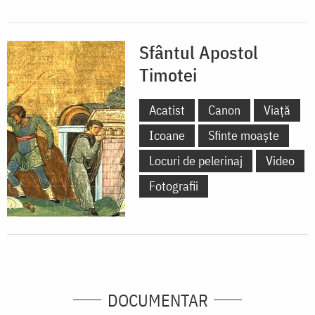
Sfântul Apostol
Timotei
Acatist
Canon
Viață
Icoane
Sfinte moaște
Locuri de pelerinaj
Video
Fotografii
DOCUMENTAR