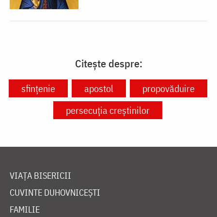
Citește despre:
sfințenie
apostol
propovăduire
persecuția creștinilor
VIAȚA BISERICII
CUVINTE DUHOVNICEȘTI
FAMILIE