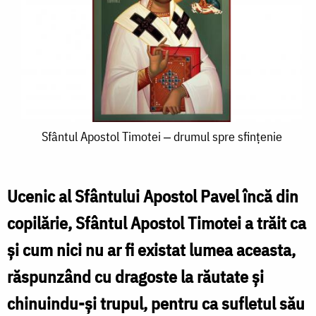
Sfântul
Sfântul Apostol Timotei ‒ drumul spre sfințenie
Apostol
Timotei
Ucenic al Sfântului Apostol Pavel încă din
‒
copilărie, Sfântul Apostol Timotei a trăit ca
drumul
și cum nici nu ar fi existat lumea aceasta,
spre
răspunzând cu dragoste la răutate și
sfințenie
chinuindu-și trupul, pentru ca sufletul său