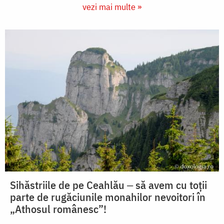
vezi mai multe »
Sihăstriile de pe Ceahlău ‒ să avem cu toții
parte de rugăciunile monahilor nevoitori în
„Athosul românesc”!