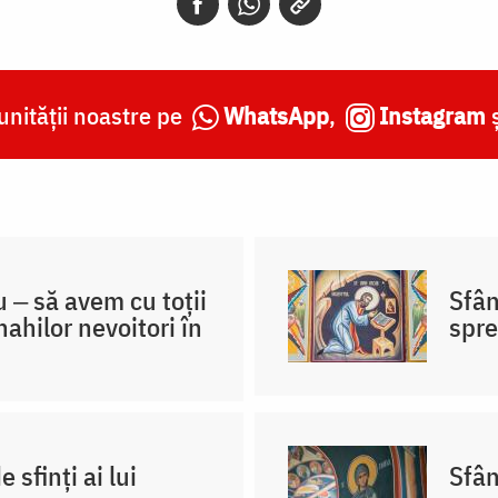
nității noastre pe
WhatsApp
,
Instagram
u ‒ să avem cu toții
Sfân
ahilor nevoitori în
spre
sfinți ai lui
Sfân