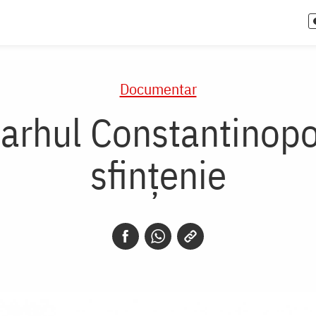
Documentar
riarhul Constantinop
sfințenie