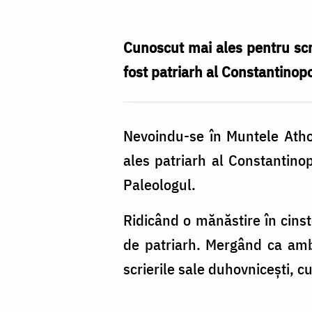
Patriarhul
Constantinopolului
Cunoscut mai ales pentru scri
‒
fost patriarh al Constantinopo
drumul
spre
Nevoindu-se în Muntele Athos
sfințenie
ales patriarh al Constantino
Paleologul.
Ridicând o mănăstire în cins
de patriarh. Mergând ca amba
scrierile sale duhovnicești, c