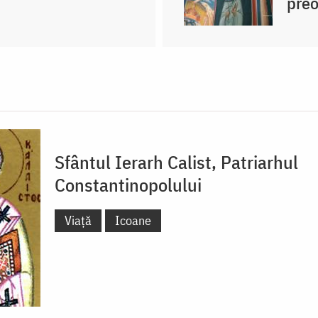
pre
Sfântul Ierarh Calist, Patriarhul
Constantinopolului
Viață
Icoane