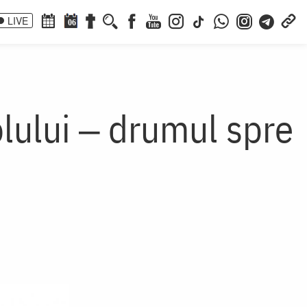
LIVE
06
olului ‒ drumul spre