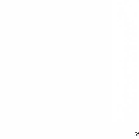
Sfântul
Sf
Calist,