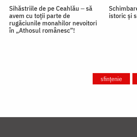
Sihăstriile de pe Ceahlău ‒ să
Schimbare
avem cu toții parte de
istoric și 
rugăciunile monahilor nevoitori
în „Athosul românesc”!
sfințenie