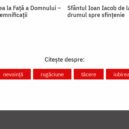
a la Față a Domnului –
Sfântul Ioan Iacob de 
semnificații
drumul spre sfințenie
Citește despre:
nevoință
rugăciune
tăcere
iubire