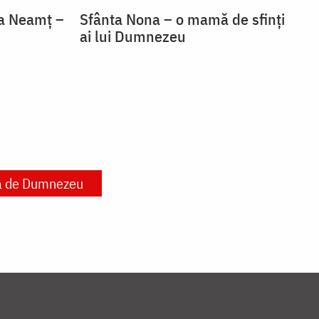
la Neamț –
Sfânta Nona – o mamă de sfinți
ai lui Dumnezeu
a de Dumnezeu