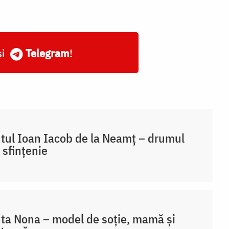
și
Telegram
!
tul Ioan Iacob de la Neamț – drumul
 sfințenie
ta Nona – model de soție, mamă și