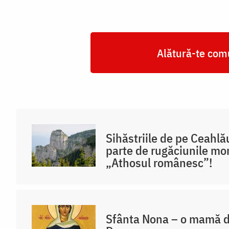
Alătură-te comu
Sihăstriile de pe Ceahlă
parte de rugăciunile mon
„Athosul românesc”!
Sfânta Nona – o mamă de 