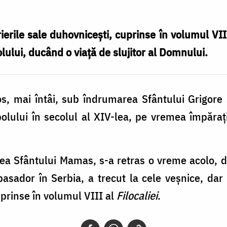
erile sale duhovnicești, cuprinse în volumul VII
lului, ducând o viață de slujitor al Domnului.
, mai întâi, sub îndrumarea Sfântului Grigore Si
polului în secolul al XIV-lea, pe vremea împăraț
tea Sfântului Mamas, s-a retras o vreme acolo, d
sador în Serbia, a trecut la cele veșnice, dar
uprinse în volumul VIII al
Filocaliei
.