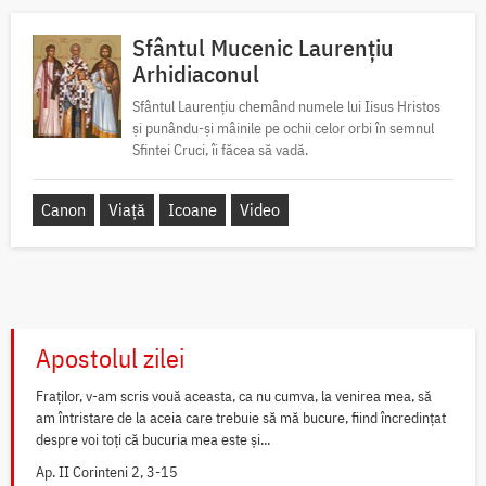
Sfântul Mucenic Laurențiu
Arhidiaconul
Sfântul Laurențiu chemând numele lui Iisus Hristos
și punându-și mâinile pe ochii celor orbi în semnul
Sfintei Cruci, îi făcea să vadă.
Canon
Viață
Icoane
Video
Apostolul zilei
Fraților, v-am scris vouă aceasta, ca nu cumva, la venirea mea, să
am întristare de la aceia care trebuie să mă bucure, fiind încredințat
despre voi toți că bucuria mea este și...
Ap. II Corinteni 2, 3-15