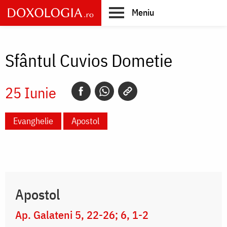
Skip
Meniu
to
main
Main
content
navigation
Sfântul Cuvios Dometie
25 Iunie
Evanghelie
Apostol
Apostol
Ap. Galateni 5, 22-26; 6, 1-2