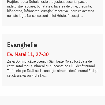
Fraților, roada Duhului este dragostea, bucuria, pacea,
îndelunga-răbdare, bunătatea, facerea de bine, credința,
blândețea, înfrânarea, curăția; împotriva unora ca acestea
nu este lege. Iar cei ce sunt ai lui Hristos Iisus și-...
Evanghelie
Ev. Matei 11, 27-30
Zis-a Domnul către ucenicii Săi: Toate Mi-au fost date de
către Tatăl Meu și nimeni nu cunoaște pe Fiul, decât numai
Tatăl, nici pe Tatăl nu-L cunoaște nimeni, decât numai Fiul și
cel căruia va voi Fiul să-i...