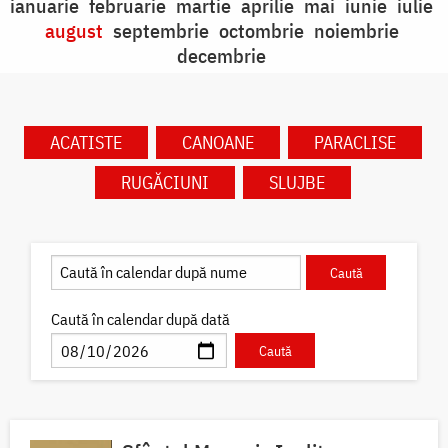
ianuarie
februarie
martie
aprilie
mai
iunie
iulie
august
septembrie
octombrie
noiembrie
decembrie
ACATISTE
CANOANE
PARACLISE
RUGĂCIUNI
SLUJBE
Caută în calendar după dată