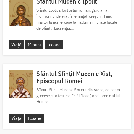
Sfântul Mucenic Ipolit
Sfântul Ipolit a fost ostaș roman, gardian al
închisorii unde erau întemnițați creștinii. Fiind
martor la numeroase tămăduiri minunate făcute
de Sfântul Laurențiu,...
Viață
Minuni
Icoane
Sfântul Sfințit Mucenic Xist,
Episcopul Romei
Sfântul Sfințit Mucenic Sixt era din Atena, de neam
grecesc, și a fost mai întâi filosof, apoi ucenic al lui
Hristos.
Viață
Icoane