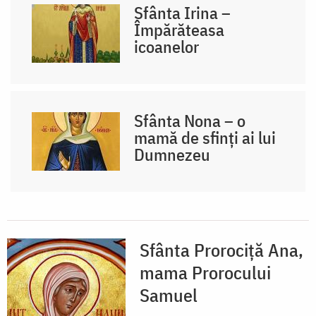
Sfânta Irina –
Împărăteasa
icoanelor
Sfânta Nona – o
mamă de sfinți ai lui
Dumnezeu
Sfânta Prorociță Ana,
mama Prorocului
Samuel