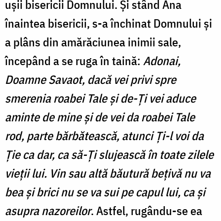
uşii bisericii Domnului. Şi stând Ana
înaintea bisericii, s-a închinat Domnului şi
a plâns din amărăciunea inimii sale,
începând a se ruga în taină:
Adonai,
Doamne Savaot, dacă vei privi spre
smerenia roabei Tale şi de-Ţi vei aduce
aminte de mine şi de vei da roabei Tale
rod, parte bărbătească, atunci Ţi-l voi da
Ţie ca dar, ca să-Ţi slujească în toate zilele
vieţii lui. Vin sau altă băutură beţivă nu va
bea şi brici nu se va sui pe capul lui, ca şi
asupra nazoreilor
. Astfel, rugându-se ea