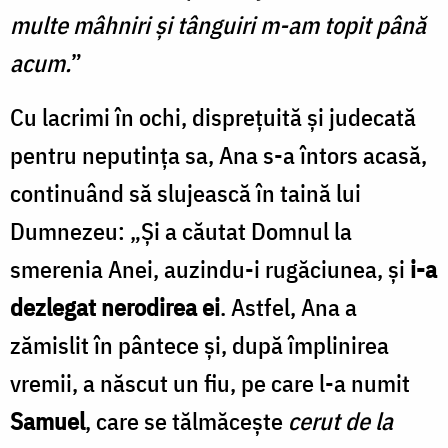
multe mâhniri şi tânguiri m-am topit până
acum.
”
Cu lacrimi în ochi, disprețuită și judecată
pentru neputința sa, Ana s-a întors acasă,
continuând să slujească în taină lui
Dumnezeu: „Şi a căutat Domnul la
smerenia Anei, auzindu-i rugăciunea, şi
i-a
dezlegat nerodirea ei
. Astfel, Ana a
zămislit în pântece şi, după împlinirea
vremii, a născut un fiu, pe care l-a numit
Samuel
, care se tălmăceşte
cerut de la