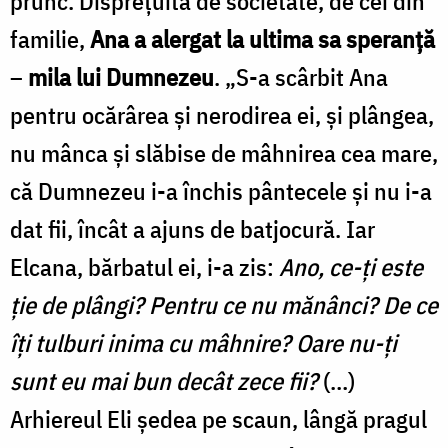
prunc. Disprețuită de societate, de cei din
familie,
Ana a alergat la ultima sa speranță
–
mila lui Dumnezeu
. „S-a scârbit Ana
pentru ocărârea şi nerodirea ei, şi plângea,
nu mânca şi slăbise de mâhnirea cea mare,
că Dumnezeu i-a închis pântecele şi nu i-a
dat fii, încât a ajuns de batjocură. Iar
Elcana, bărbatul ei, i-a zis:
Ano, ce-ţi este
ţie de plângi? Pentru ce nu mănânci? De ce
îţi tulburi inima cu mâhnire? Oare nu-ţi
sunt eu mai bun decât zece fii?
(…)
Arhiereul Eli şedea pe scaun, lângă pragul