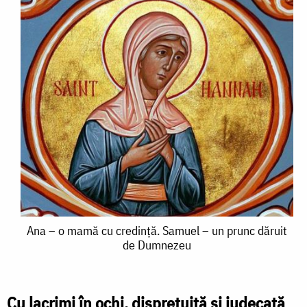
Ana
Ana – o mamă cu credință. Samuel – un prunc dăruit
de Dumnezeu
–
o
mamă
Cu lacrimi în ochi, disprețuită și judecată