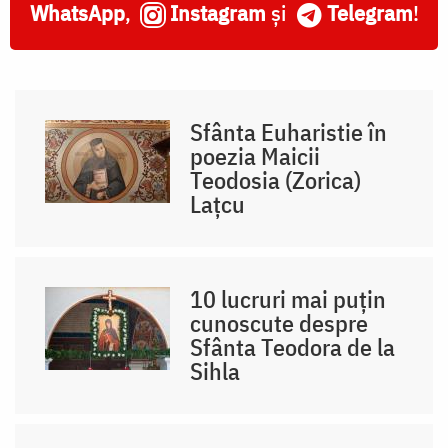
WhatsApp
,
Instagram
și
Telegram
!
Sfânta Euharistie în
poezia Maicii
Teodosia (Zorica)
Lațcu
10 lucruri mai puțin
cunoscute despre
Sfânta Teodora de la
Sihla