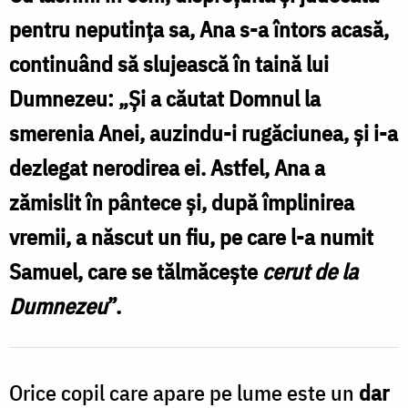
cu
pentru neputința sa, Ana s-a întors acasă,
credință.
continuând să slujească în taină lui
Samuel
Dumnezeu: „Şi a căutat Domnul la
–
smerenia Anei, auzindu-i rugăciunea, şi i-a
un
dezlegat nerodirea ei. Astfel, Ana a
prunc
zămislit în pântece şi, după împlinirea
dăruit
vremii, a născut un fiu, pe care l-a numit
de
Samuel, care se tălmăceşte
cerut de la
Dumnezeu
Dumnezeu
”.
Orice copil care apare pe lume este un
dar