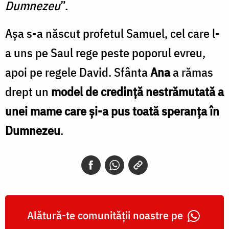
Dumnezeu
”.
Așa s-a născut profetul Samuel, cel care l-
a uns pe Saul rege peste poporul evreu,
apoi pe regele David. Sfânta
Ana
a rămas
drept un
model de credință nestrămutată a
unei mame care și-a pus toată speranța în
Dumnezeu
.
Alătură-te comunității noastre pe