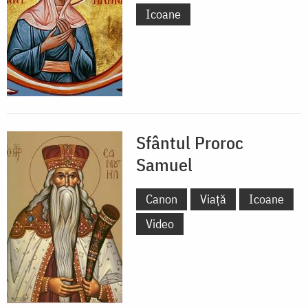
Icoane
Sfântul Proroc
Samuel
Canon
Viață
Icoane
Video