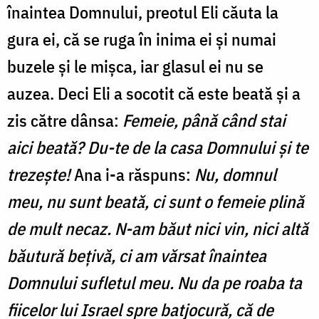
înaintea Domnului, preotul Eli căuta la
gura ei, că se ruga în inima ei şi numai
buzele şi le mişca, iar glasul ei nu se
auzea. Deci Eli a socotit că este beată şi a
zis către dânsa:
Femeie, până când stai
aici beată? Du-te de la casa Domnului şi te
trezeşte!
Ana i-a răspuns:
Nu, domnul
meu, nu sunt beată, ci sunt o femeie plină
de mult necaz. N-am băut nici vin, nici altă
băutură beţivă, ci am vărsat înaintea
Domnului sufletul meu. Nu da pe roaba ta
fiicelor lui Israel spre batjocură, că de