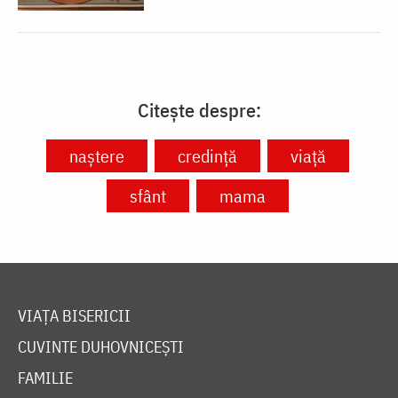
Citește despre:
naștere
credință
viață
sfânt
mama
VIAȚA BISERICII
CUVINTE DUHOVNICEȘTI
FAMILIE