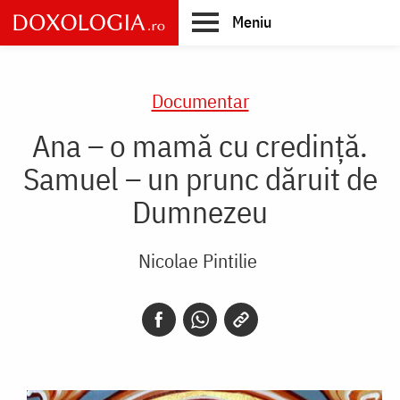
Skip
Meniu
to
main
Main
content
navigation
Documentar
Ana – o mamă cu credință.
Samuel – un prunc dăruit de
Dumnezeu
Nicolae Pintilie