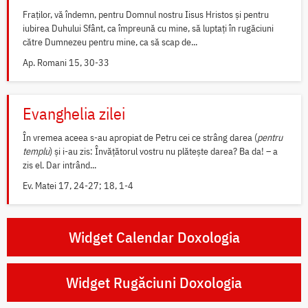
Fraților, vă îndemn, pentru Domnul nostru Iisus Hristos și pentru
iubirea Duhului Sfânt, ca împreună cu mine, să luptați în rugăciuni
către Dumnezeu pentru mine, ca să scap de...
Ap. Romani 15, 30-33
Evanghelia zilei
În vremea aceea s-au apropiat de Petru cei ce strâng darea (
pentru
templu
) și i-au zis: Învățătorul vostru nu plătește darea? Ba da! – a
zis el. Dar intrând...
Ev. Matei 17, 24-27; 18, 1-4
Widget Calendar Doxologia
Widget Rugăciuni Doxologia