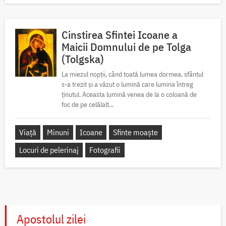
Cinstirea Sfintei Icoane a
Maicii Domnului de pe Tolga
(Tolgska)
La miezul nopții, când toată lumea dormea, sfântul
s-a trezit și a văzut o lumină care lumina întreg
ținutul. Aceasta lumină venea de la o coloană de
foc de pe celălalt...
Viață
Minuni
Icoane
Sfinte moaște
Locuri de pelerinaj
Fotografii
Apostolul zilei