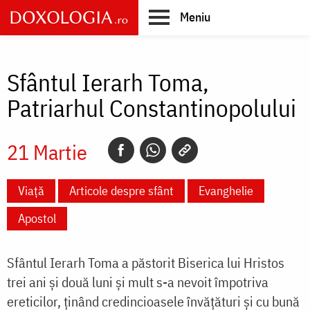
Skip
Meniu
to
main
Main
content
navigation
Sfântul Ierarh Toma,
Patriarhul Constantinopolului
21 Martie
Viață
Articole despre sfânt
Evanghelie
Apostol
Sfântul Ierarh Toma a păstorit Biserica lui Hristos
trei ani și două luni și mult s-a nevoit împotriva
ereticilor, ținând credincioasele învățături și cu bună