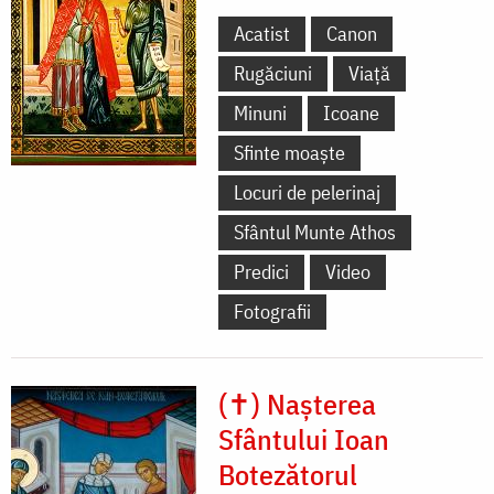
Acatist
Canon
Rugăciuni
Viață
Minuni
Icoane
Sfinte moaște
Locuri de pelerinaj
Sfântul Munte Athos
Predici
Video
Fotografii
(✝) Nașterea
Sfântului Ioan
Botezătorul