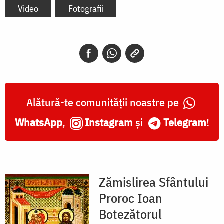
Video
Fotografii
Alătură-te comunității noastre pe
WhatsApp
,
Instagram
și
Telegram
!
Zămislirea Sfântului
Proroc Ioan
Botezătorul