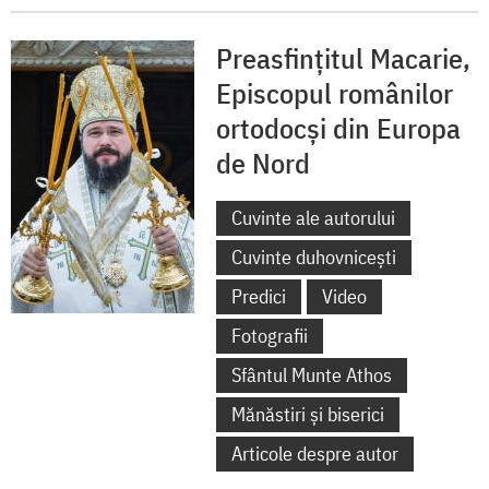
Preasfințitul Macarie,
Episcopul românilor
ortodocși din Europa
de Nord
Cuvinte ale autorului
Cuvinte duhovnicești
Predici
Video
Fotografii
Sfântul Munte Athos
Mănăstiri și biserici
Articole despre autor