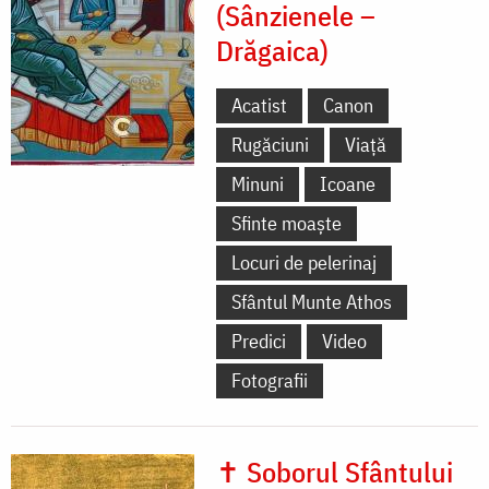
(Sânzienele –
Drăgaica)
Acatist
Canon
Rugăciuni
Viață
Minuni
Icoane
Sfinte moaște
Locuri de pelerinaj
Sfântul Munte Athos
Predici
Video
Fotografii
✝ Soborul Sfântului