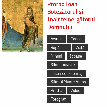
Proroc Ioan
Botezătorul și
Înaintemergătorul
Domnului
Acatist
Canon
Rugăciuni
Viață
Minuni
Icoane
Sfinte moaște
Locuri de pelerinaj
Sfântul Munte Athos
Predici
Video
Fotografii