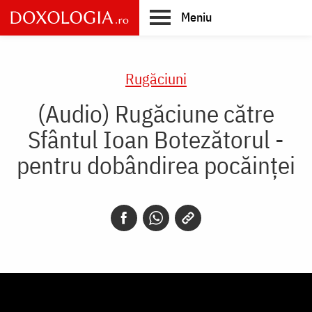
Skip
Meniu
to
main
Main
content
navigation
Rugăciuni
(Audio) Rugăciune către
Sfântul Ioan Botezătorul -
pentru dobândirea pocăinței