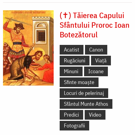
(✝) Tăierea Capului
Sfântului Proroc Ioan
Botezătorul
Acatist
Canon
Rugăciuni
Viață
Minuni
Icoane
Sfinte moaște
Locuri de pelerinaj
Sfântul Munte Athos
Predici
Video
Fotografii