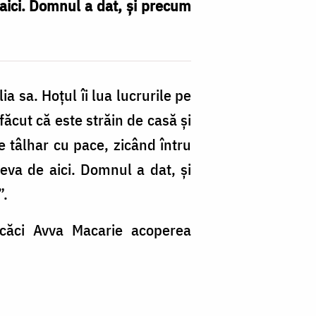
aici. Domnul a dat, şi precum
ia sa. Hoțul îi lua lucrurile pe
făcut că este străin de casă şi
e tâlhar cu pace, zicând întru
eva de aici. Domnul a dat, şi
”.
 căci Avva Macarie acoperea