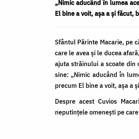
hoțul
„Nimic aducând în lumea acea
pe
El bine a voit, aşa a şi făcut
care
l-
Sfântul Părinte Macarie, pe cân
a
care le avea şi le ducea afară
lăsat
ajuta străinului a scoate din
să
sine: „Nimic aducând în lume
fure
precum El bine a voit, aşa a ş
din
chilie
Despre acest Cuvios Macari
neputinţele omeneşti pe care