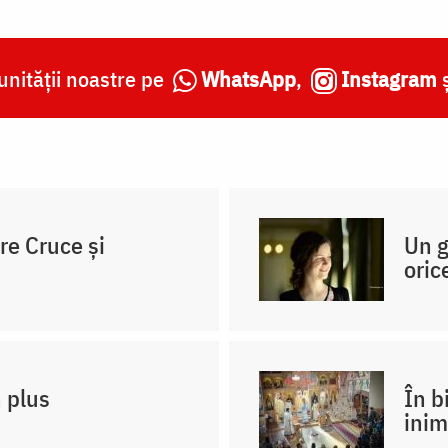
nității noastre pe
WhatsApp
,
Instagram
re Cruce și
Un g
oric
n plus
În b
inim