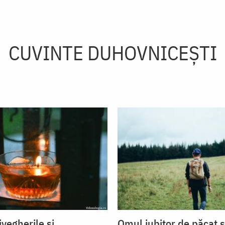
CUVINTE DUHOVNICEȘTI
ivegherile și
Omul iubitor de păcat 