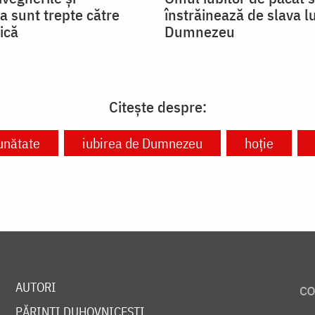
a sunt trepte către
înstrăinează de slava lu
ică
Dumnezeu
Citește despre:
unătate
iubirea de Dumnezeu
hoție
AUTORI
PĂRINȚI DUHOVNICEȘTI