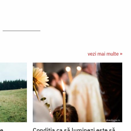
vezi mai multe »
se
Condiția ca să luminezi este să