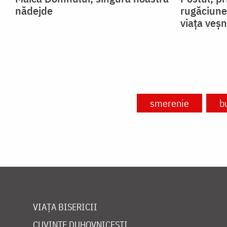
nădejde
rugăciune
viața veșn
smerenie
b
VIAȚA BISERICII
CUVINTE DUHOVNICEȘTI