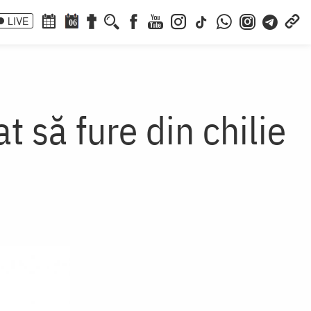
LIVE
06
t să fure din chilie