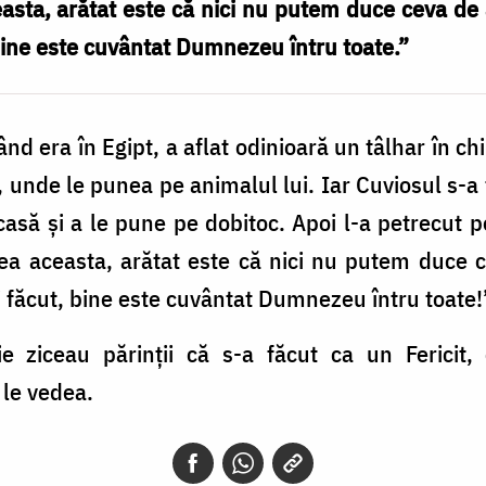
sta, arătat este că nici nu putem duce ceva de 
, bine este cuvântat Dumnezeu întru toate.”
d era în Egipt, a aflat odinioară un tâlhar în chil
, unde le punea pe animalul lui. Iar Cuviosul s-a 
 casă şi a le pune pe dobitoc. Apoi l-a petrecut p
a aceasta, arătat este că nici nu putem duce c
i făcut, bine este cuvântat Dumnezeu întru toate!
e ziceau părinţii că s-a făcut ca un Fericit,
 le vedea.