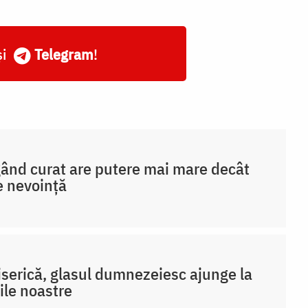
și
Telegram
!
ând curat are putere mai mare decât
e nevoință
iserică, glasul dumnezeiesc ajunge la
ile noastre