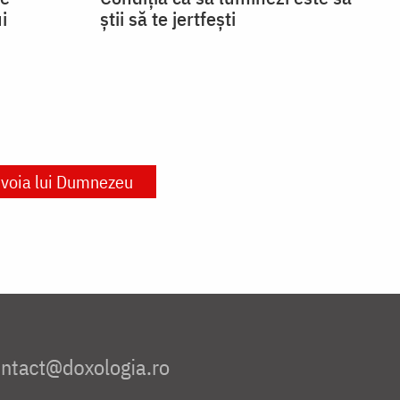
i
știi să te jertfești
voia lui Dumnezeu