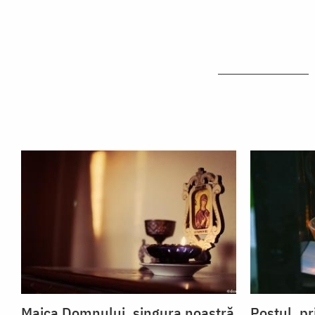
Maica Domnului, singura noastră
Postul, pr