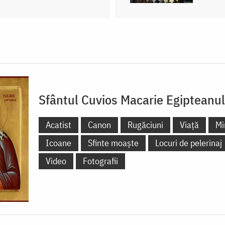
Sfântul Cuvios Macarie Egipteanul
Acatist
Canon
Rugăciuni
Viață
Mi
Icoane
Sfinte moaște
Locuri de pelerinaj
Video
Fotografii