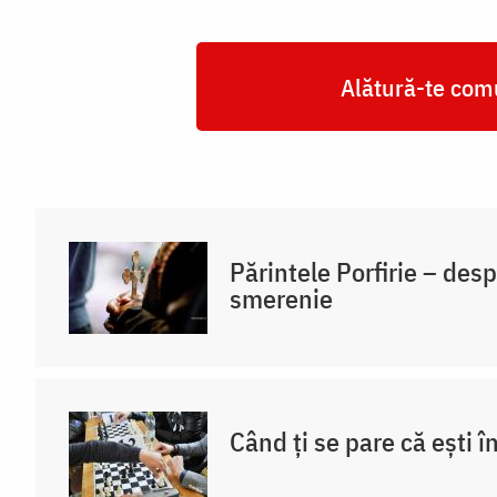
Alătură-te comu
Părintele Porfirie – desp
smerenie
Când ți se pare că ești î