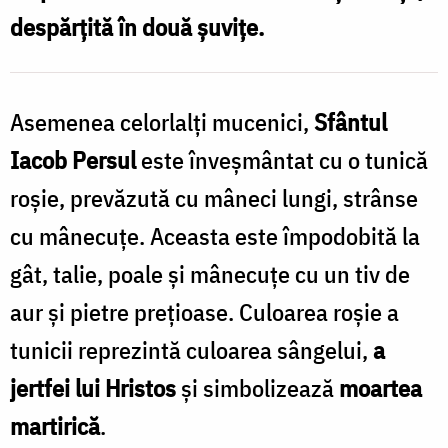
despărțită în două șuvițe.
P
î
Asemenea celorlalți mucenici,
Sfântul
i
Iacob Persul
este înveșmântat cu o tunică
roșie, prevăzută cu mâ­neci lungi, strânse
cu mânecuţe. Aceasta este împodobită la
gât, talie, poale și mânecuțe cu un tiv de
aur și pietre prețioase. Culoarea roșie a
tunicii reprezintă culoarea sângelui,
a
jertfei lui Hristos
și simbolizează
moartea
martirică
.