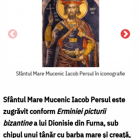
Sfântul
Sfântul Mare Mucenic Iacob Persul în iconografie
Mare
Mucenic
Sfântul Mare Mucenic Iacob Persul este
Iacob
zugrăvit conform
Erminiei picturii
S
Persul
bizantine
a lui Dionisie din Furna, sub
în
chipul unui tânăr cu barba mare și creață,
iconografie