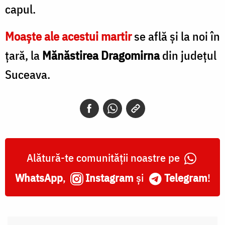
capul.
Moaște ale acestui martir
se află și la noi în
țară, la
Mănăstirea Dragomirna
din județul
Suceava.
Alătură-te comunității noastre pe
WhatsApp
,
Instagram
și
Telegram
!