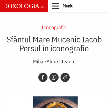
Skip
Meniu
to
main
Main
content
navigation
Iconografie
Sfântul Mare Mucenic Iacob
Persul în iconografie
Mihai-Alex Olteanu