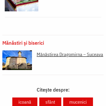
Mănăstiri și biserici
Mănăstirea Dragomirna – Suceava
Citește despre:
icoană
sfânt
mucenici