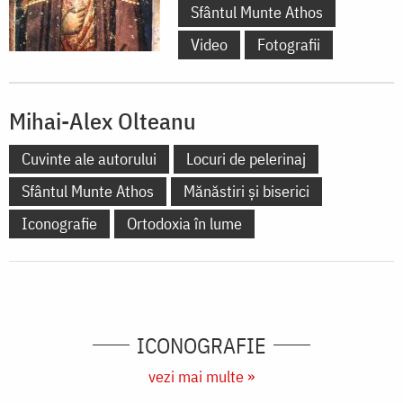
Sfântul Munte Athos
Video
Fotografii
Mihai-Alex Olteanu
Cuvinte ale autorului
Locuri de pelerinaj
Sfântul Munte Athos
Mănăstiri și biserici
Iconografie
Ortodoxia în lume
ICONOGRAFIE
vezi mai multe »