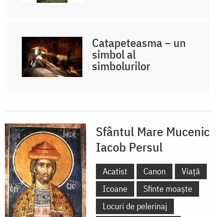
Catapeteasma – un
simbol al
simbolurilor
Sfântul Mare Mucenic
Iacob Persul
Acatist
Canon
Viață
Icoane
Sfinte moaște
Locuri de pelerinaj