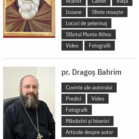
Acatist
Canon
Viață
Icoane
Sfinte moaște
Locuri de pelerinaj
Sfântul Munte Athos
Video
Fotografii
pr. Dragoș Bahrim
Cuvinte ale autorului
Predici
Video
Fotografii
Mănăstiri și biserici
Articole despre autor