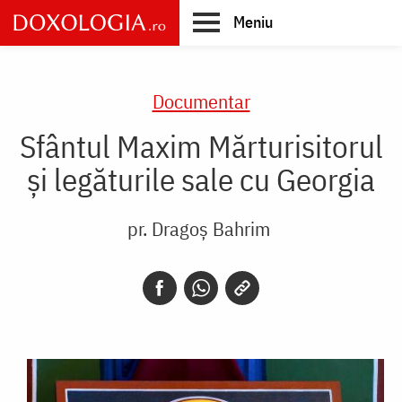
Skip
Meniu
to
main
Main
content
navigation
Documentar
Sfântul Maxim Mărturisitorul
și legăturile sale cu Georgia
pr. Dragoș Bahrim