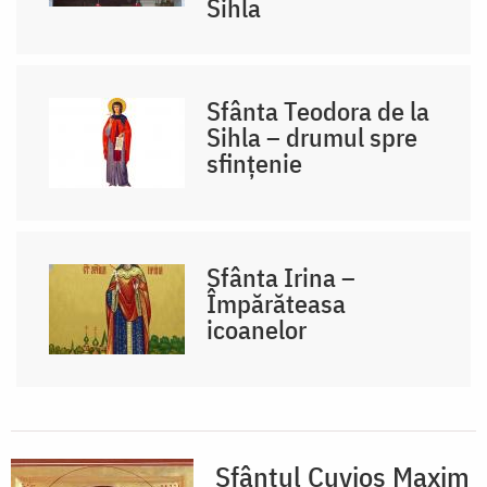
Sihla
Sfânta Teodora de la
Sihla – drumul spre
sfințenie
Sfânta Irina –
Împărăteasa
icoanelor
Sfântul Cuvios Maxim