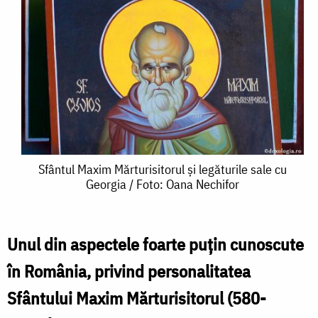
Sfântul
Sfântul Maxim Mărturisitorul și legăturile sale cu
Georgia / Foto: Oana Nechifor
Maxim
Mărturisitorul
și
Unul din aspectele foarte puțin cunoscute
legăturile
în România, privind personalitatea
sale
Sfântului Maxim Mărturisitorul (580-
cu