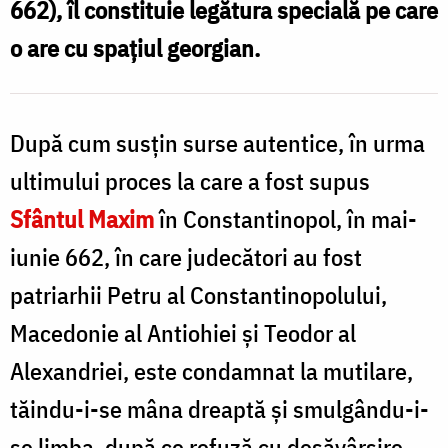
662), îl constituie legătura specială pe care
Georgia
o are cu spațiul georgian.
/
Foto:
Oana
După cum susţin surse autentice, în urma
Nechifor
ultimului proces la care a fost supus
Sfântul Maxim
în Constantinopol, în mai-
iunie 662, în care judecători au fost
patriarhii Petru al Constantinopolului,
Macedonie al Antiohiei şi Teodor al
Alexandriei, este condamnat la mutilare,
tăindu-i-se mâna dreaptă şi smulgându-i-
se limba, după ce refuză cu desăvârşire