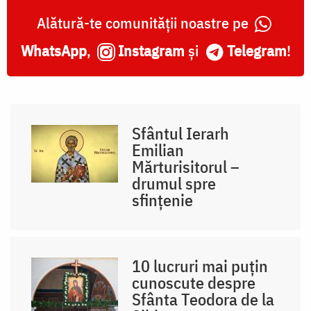
Alătură-te comunității noastre pe
WhatsApp
,
Instagram
și
Telegram
!
Sfântul Ierarh
Emilian
Mărturisitorul –
drumul spre
sfințenie
10 lucruri mai puțin
cunoscute despre
Sfânta Teodora de la