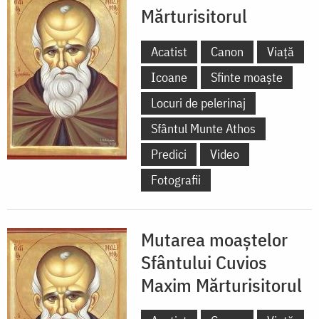
Mărturisitorul
Acatist
Canon
Viață
Icoane
Sfinte moaște
Locuri de pelerinaj
Sfântul Munte Athos
Predici
Video
Fotografii
Mutarea moaștelor
Sfântului Cuvios
Maxim Mărturisitorul