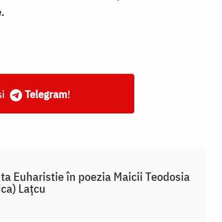
ai
.
să
–
d
s
sf
și
Telegram
!
ta Euharistie în poezia Maicii Teodosia
ica) Lațcu