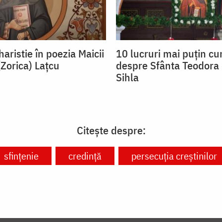
aristie în poezia Maicii
10 lucruri mai puțin c
(Zorica) Lațcu
despre Sfânta Teodora 
Sihla
Citește despre:
sfințenie
credință
persecuția creștinilor