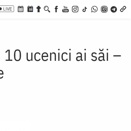
LIVE
08
 10 ucenici ai săi –
e