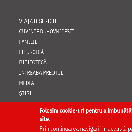
VIAȚA BISERICII
CUVINTE DUHOVNICEȘTI
FAMILIE
LITURGICĂ
BIBLIOTECĂ
ÎNTREABĂ PREOTUL
MEDIA
ȘTIRI
HRAMUL SFINTEI CUVIOASE PARASCHEVA
Folosim cookie-uri pentru a îmbunăt
site.
Prin continuarea navigării în această p