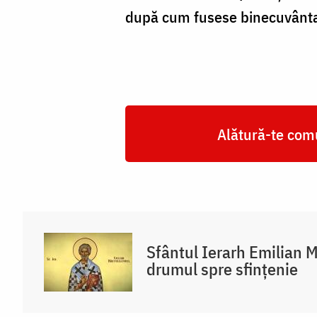
după cum fusese binecuvântat,
Alătură-te comu
Sfântul Ierarh Emilian M
drumul spre sfințenie