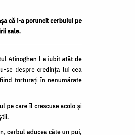
așa că i-a poruncit cerbului pe
ii sale.
Sf
ul Atinoghen l-a iubit atât de
Sf
u-se despre credința lui cea
M
fiind torturați în nenumărate
A
și
ce
ul pe care îl crescuse acolo și
1
tii.
uc
 an, cerbul aducea câte un pui,