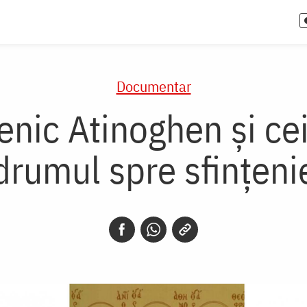
Documentar
enic Atinoghen și cei
drumul spre sfințeni