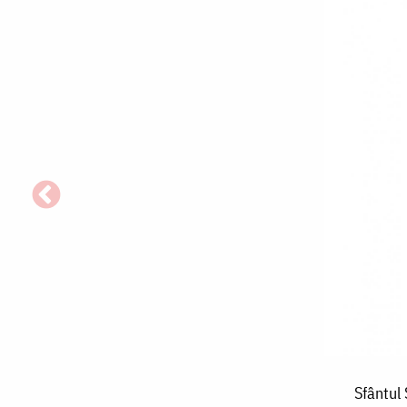
Sfântul
Sfântul 
Sfințit