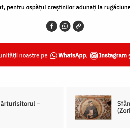
 pentru ospățul creștinilor adunați la rugăciune
nității noastre pe
WhatsApp
,
Instagram
ărturisitorul –
Sfân
(Zor