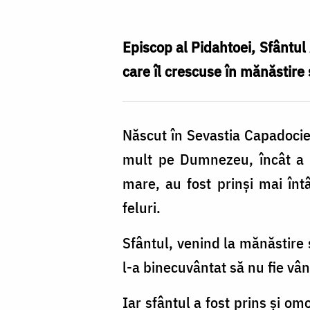
Mucenic
Atinoghen
Episcop al Pidahtoei, Sfântul 
și
care îl crescuse în mănăstire 
cei
10
Născut în Sevastia Capadociei
ucenici
mult pe Dumnezeu, încât a a
ai
mare, au fost prinși mai înt
săi
feluri.
–
drumul
Sfântul, venind la mănăstire ș
spre
l-a binecuvântat să nu fie vâna
sfințenie
Iar sfântul a fost prins și om