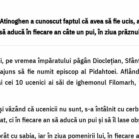
Atinoghen a cunoscut faptul că avea să fie ucis, 
să aducă în fiecare an câte un pui, în ziua prăznuir
, pe vremea împăratului păgân Dioclețian, Sfânt
juns să fie numit episcop al Pidahtoei. Aflând
âi cei 10 ucenici ai săi de ighemonul Filomarh, 
i văzând că ucenicii nu sunt, s-a întâlnit cu cerb
t, ci în fiecare an să aducă un pui și să îl lase obș
orât cu sabia, iar în ziua pomenirii lui, în fiecare