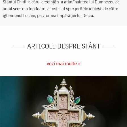
Sfântul Chiril, a cărui credinţă s-a aflat înaintea lui Dumnezeu ca
aurul scos din topitoare, a fost silit spre jertfele idoleşti de către
ighemonul Luchie, pe vremea împărăţiei lui Deciu.
ARTICOLE DESPRE SFÂNT
vezi mai multe »