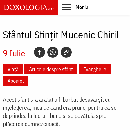
Skip
Meniu
to
main
Main
content
navigation
Sfântul Sfințit Mucenic Chiril
9 Iulie
Viață
Articole despre sfânt
Evanghelie
Apostol
Acest sfânt s-a arătat a fi bărbat desăvârşit cu
înţelegerea, încă de când era prunc, pentru că se
deprindea la lucruri bune şi se povăţuia spre
plăcerea dumnezeiască.