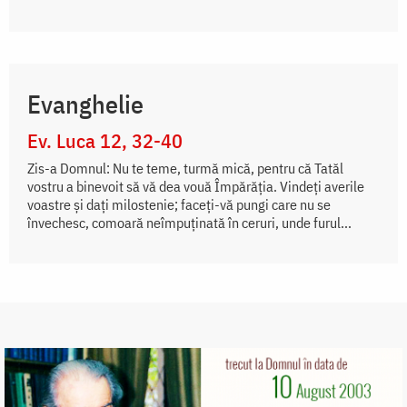
Evanghelie
Ev. Luca 12, 32-40
Zis-a Domnul: Nu te teme, turmă mică, pentru că Tatăl
vostru a binevoit să vă dea vouă Împărăția. Vindeți averile
voastre și dați milostenie; faceți-vă pungi care nu se
învechesc, comoară neîmpuținată în ceruri, unde furul...