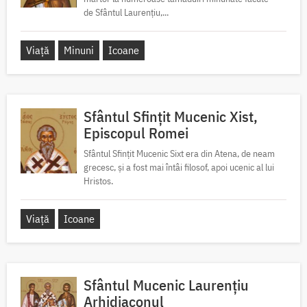
de Sfântul Laurențiu,...
Viață
Minuni
Icoane
Sfântul Sfințit Mucenic Xist,
Episcopul Romei
Sfântul Sfințit Mucenic Sixt era din Atena, de neam
grecesc, și a fost mai întâi filosof, apoi ucenic al lui
Hristos.
Viață
Icoane
Sfântul Mucenic Laurențiu
Arhidiaconul