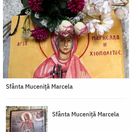
Sfânta Muceniță Marcela
Sfânta Muceniță Marcela