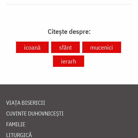
Citește despre:
icoană
sfânt
mucenici
ierarh
VIAȚA BISERICII
CUVINTE DUHOVNICEȘTI
FAMILIE
LITURGICĂ