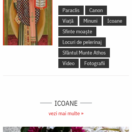
Paraclis
Canon
Viață
Minuni
Icoane
Sfinte moaște
Locuri de pelerinaj
Sfântul Munte Athos
Video
Fotografii
ICOANE
vezi mai multe »