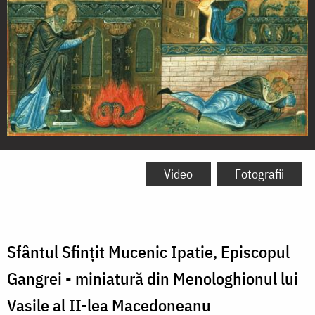
Sfântul
Sfințit
Video
Fotografii
Mucenic
Ipatie,
Episcopul
Sfântul Sfințit Mucenic Ipatie, Episcopul
Gangrei
Gangrei - miniatură din Menologhionul lui
-
Vasile al II-lea Macedoneanu