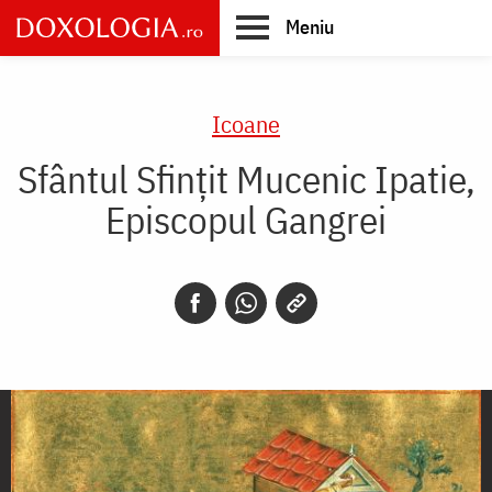
Skip
Meniu
to
main
Main
content
navigation
Icoane
Sfântul Sfințit Mucenic Ipatie,
Episcopul Gangrei