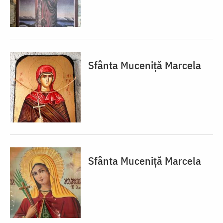
Sfânta Muceniță Marcela
Sfânta Muceniță Marcela