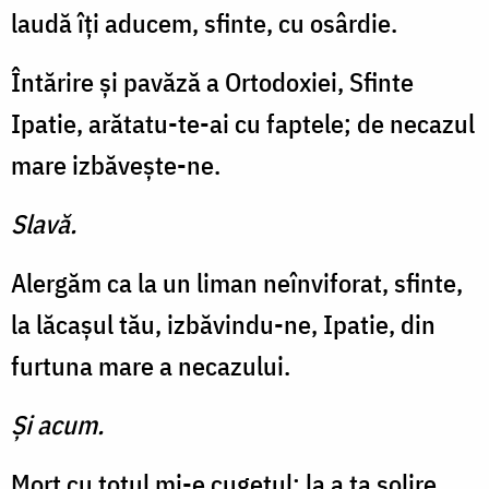
laudă îţi aducem, sfinte, cu osârdie.
Întărire şi pavăză a Ortodoxiei, Sfinte
Ipatie, arătatu-te-ai cu faptele; de necazul
mare izbăveşte-ne.
Slavă.
Alergăm ca la un liman neînviforat, sfinte,
la lăcaşul tău, izbăvindu-ne, Ipatie, din
furtuna mare a necazului.
Şi acum.
Mort cu totul mi-e cugetul; la a ta solire