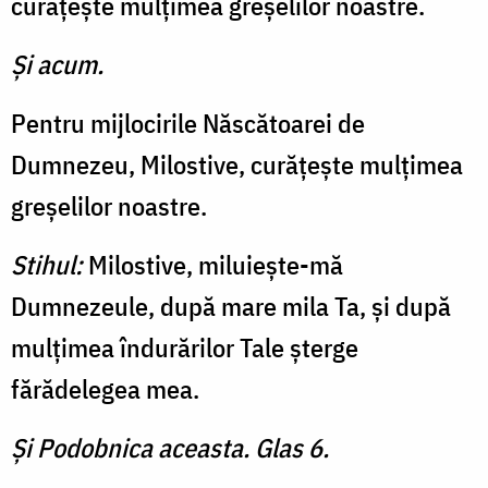
curăţeşte mulţimea greşelilor noastre.
Şi acum.
Pentru mijlocirile Născătoarei de
Dumnezeu, Milostive, curăţeşte mulţimea
greşelilor noastre.
Stihul:
Milostive, miluieşte-mă
Dumnezeule, după mare mila Ta, şi după
mulţimea îndurărilor Tale şterge
fărădelegea mea.
Şi Podobnica aceasta. Glas 6.