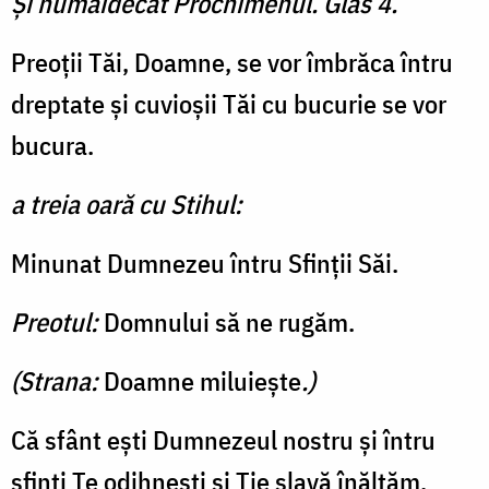
Şi numaidecât Prochimenul. Glas 4.
Preoţii Tăi, Doamne, se vor îmbrăca întru
dreptate şi cuvioşii Tăi cu bucurie se vor
bucura.
a treia oară cu Stihul:
Minunat Dumnezeu întru Sfinţii Săi.
Preotul:
Domnului să ne rugăm.
(Strana:
Doamne miluieşte
.)
Că sfânt eşti Dumnezeul nostru şi întru
sfinţi Te odihneşti şi Ţie slavă înălţăm,