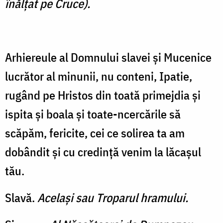
înălţat pe Cruce).
Arhiereule al Domnului slavei şi Mucenice
lucrător al minunii, nu conteni, Ipatie,
rugând pe Hristos din toată primejdia şi
ispita şi boala şi toate-ncercările să
scăpăm, fericite, cei ce solirea ta am
dobândit şi cu credinţă venim la lăcaşul
tău.
Slavă.
Acelaşi sau Troparul hramului.