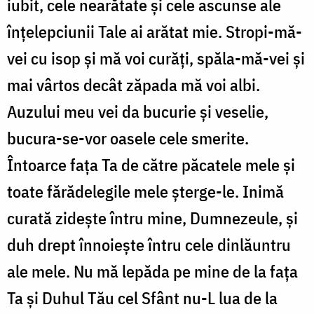
iubit, cele nearătate şi cele ascunse ale
înţelepciunii Tale ai arătat mie. Stropi-mă-
vei cu isop şi mă voi curăţi, spăla-mă-vei şi
mai vârtos decât zăpada mă voi albi.
Auzului meu vei da bucurie şi veselie,
bucura-se-vor oasele cele smerite.
Întoarce fața Ta de către păcatele mele şi
toate fărădelegile mele şterge-le. Inimă
curată zideşte întru mine, Dumnezeule, şi
duh drept înnoieşte întru cele dinlăuntru
ale mele. Nu mă lepăda pe mine de la faţa
Ta şi Duhul Tău cel Sfânt nu-L lua de la