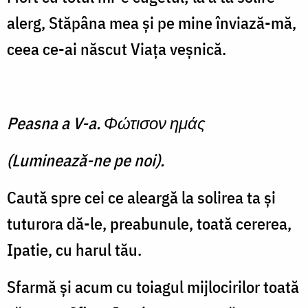
alerg, Stăpâna mea şi pe mine înviază-mă,
ceea ce-ai născut Viaţa veşnică.
Peasna a V-a. Φώτισον ημάς
(Luminează-ne pe noi).
Caută spre cei ce aleargă la solirea ta şi
tuturora dă-le, preabunule, toată cererea,
Ipatie, cu harul tău.
Sfarmă şi acum cu toiagul mijlocirilor toată