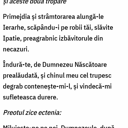
şi aceste două tropare
Primejdia şi strâmtorarea alungă-le
Ierarhe, scăpându-i pe robii tăi, slăvite
Ipatie, preagrabnic izbăvitorule din
necazuri.
Îndură-te, de Dumnezeu Născătoare
prealăudată, şi chinul meu cel trupesc
degrab conteneşte-mi-l, şi vindecă-mi
sufleteasca durere.
Preotul zice ectenia:
Miluieşte-ne pe noi, Dumnezeule, după