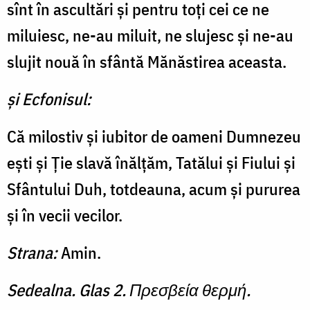
sînt în ascultări şi pentru toţi cei ce ne
miluiesc, ne-au miluit, ne slujesc şi ne-au
slujit nouă în sfântă Mănăstirea aceasta.
şi Ecfonisul:
Că milostiv şi iubitor de oameni Dumnezeu
eşti şi Ţie slavă înălţăm, Tatălui şi Fiului şi
Sfântului Duh, totdeauna, acum şi pururea
şi în vecii vecilor.
Strana:
Amin.
Sedealna. Glas 2. Πρεσβεία θερμή.