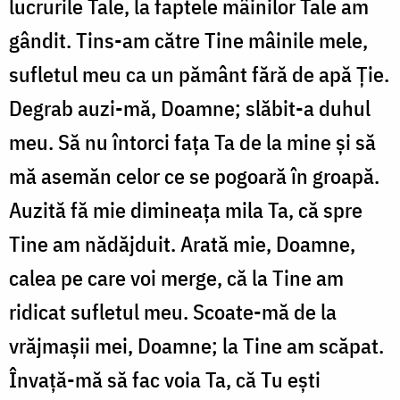
lucrurile Tale, la faptele mâinilor Tale am
gândit. Tins-am către Tine mâinile mele,
sufletul meu ca un pământ fără de apă Ţie.
Degrab auzi-mă, Doamne; slăbit-a duhul
meu. Să nu întorci faţa Ta de la mine şi să
mă asemăn celor ce se pogoară în groapă.
Auzită fă mie dimineaţa mila Ta, că spre
Tine am nădăjduit. Arată mie, Doamne,
calea pe care voi merge, că la Tine am
ridicat sufletul meu. Scoate-mă de la
vrăjmaşii mei, Doamne; la Tine am scăpat.
Învață-mă să fac voia Ta, că Tu eşti