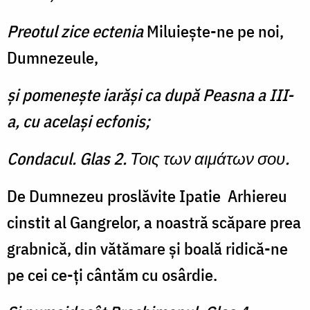
Preotul zice ectenia
Miluieşte-ne pe noi,
Dumnezeule,
şi pomeneşte iarăşi ca după Peasna a III-
a, cu acelaşi ecfonis;
Condacul. Glas 2. Τοις των αιμάτων σου.
De Dumnezeu proslăvite Ipatie Arhiereu
cinstit al Gangrelor, a noastră scăpare prea
grabnică, din vătămare şi boală ridică-ne
pe cei ce-ţi cântăm cu osârdie.