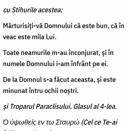
cu Stihurile acestea:
Mărturisiţi-vă Domnului că este bun, că în
veac este mila Lui.
Toate neamurile m-au înconjurat, şi în
numele Domnului i-am înfrânt pe ei.
De la Domnul s-a făcut aceasta, şi este
minunat întru ochii noştri.
şi Troparul Paraclisului. Glasul al 4-lea.
Ό ύψωθείς εν τω Σταυρώ (Cel ce Te-ai