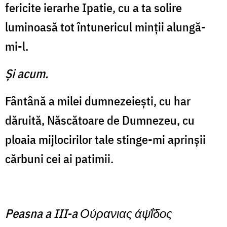
fericite ierarhe Ipatie, cu a ta solire
luminoasă tot întunericul minţii alungă-
mi-l.
Şi acum.
Fântână a milei dumnezeieşti, cu har
dăruită, Născătoare de Dumnezeu, cu
ploaia mijlocirilor tale stinge-mi aprinşii
cărbuni cei ai patimii.
Peasna a III-a Ούρανιας άψΐδος