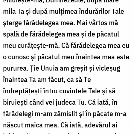
mila Ta şi după mulţimea îndurărilor Tale
şterge fărădelegea mea. Mai vârtos mă
spală de fărădelegea mea şi de păcatul
meu curăţeşte-mă. Că fărădelegea mea eu
o cunosc şi păcatul meu înaintea mea este
pururea. Ţie Unuia am greşit şi vicleşug
înaintea Ta am făcut, ca să Te
îndreptăţeşti întru cuvintele Tale şi să
biruieşti când vei judeca Tu. Că iată, în
fărădelegi m-am zămislit şi în păcate m-a
născut maica mea. Că iată, adevărul ai