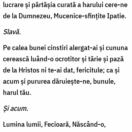
lucrare şi părtăşia curată a harului cere-ne
de la Dumnezeu, Mucenice-sfinţite Ipatie.
Slavă.
Pe calea bunei cinstiri alergat-ai şi cununa
cerească luând-o ocrotitor şi tărie şi pază
de la Hristos ni te-ai dat, fericitule; ca şi
acum şi pururea dăruieşte-ne, bunule,
harul tău.
Şi acum.
Lumina lumii, Fecioară, Născând-o,