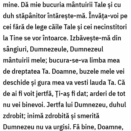
mine. Dă mie bucuria mântuirii Tale şi cu
duh stăpânitor întăreşte-mă. Învăţa-voi pe
cei fără de lege căile Tale şi cei necinstitori
la Tine se vor întoarce. Izbăveşte-mă din
sângiuri, Dumnezeule, Dumnezeul
mântuirii mele; bucura-se-va limba mea
de dreptatea Ta. Doamne, buzele mele vei
deschide şi gura mea va vesti lauda Ta. Că
de ai fi voit jertfă, Ți-aş fi dat; arderi de tot
nu vei binevoi. Jertfa lui Dumnezeu, duhul
zdrobit; inimă zdrobită şi smerită
Dumnezeu nu va urgisi. Fă bine, Doamne,