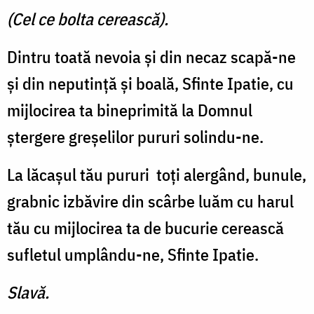
(Cel ce bolta cerească).
Dintru toată nevoia şi din necaz scapă-ne
şi din neputinţă şi boală, Sfinte Ipatie, cu
mijlocirea ta bineprimită la Domnul
ştergere greşelilor pururi solindu-ne.
La lăcaşul tău pururi toţi alergând, bunule,
grabnic izbăvire din scârbe luăm cu harul
tău cu mijlocirea ta de bucurie cerească
sufletul umplându-ne, Sfinte Ipatie.
Slavă.