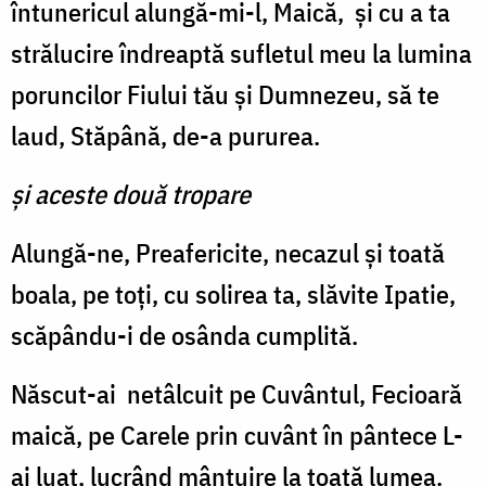
întunericul alungă-mi-l, Maică, şi cu a ta
strălucire îndreaptă sufletul meu la lumina
poruncilor Fiului tău şi Dumnezeu, să te
laud, Stăpână, de-a pururea.
şi aceste două tropare
Alungă-ne, Preafericite, necazul şi toată
boala, pe toţi, cu solirea ta, slăvite Ipatie,
scăpându-i de osânda cumplită.
Născut-ai netâlcuit pe Cuvântul, Fecioară
maică, pe Carele prin cuvânt în pântece L-
ai luat, lucrând mântuire la toată lumea.