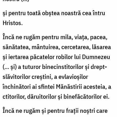
şi pentru toată obştea noastră cea întru
Hristos.
Încă ne rugăm pentru mila, viaţa, pacea,
sănătatea, mântuirea, cercetarea, lăsarea
şi iertarea păcatelor robilor lui Dumnezeu
(... şi) a tuturor binecinstitorilor şi drept-
slăvitorilor creştini, a evlavioşilor
închinători ai sfintei Mănăstirii acesteia, a
ctitorilor, dăruitorilor şi binefăcătorilor ei.
Încă ne rugăm şi pentru fraţii noştri care