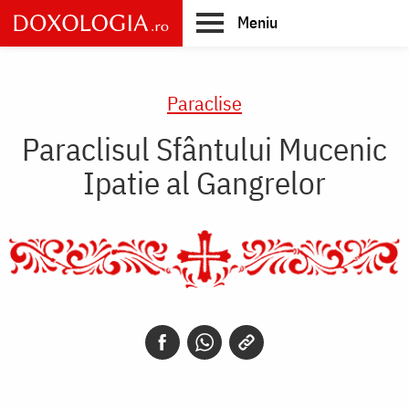
Skip
Meniu
to
main
Main
content
navigation
Paraclise
Paraclisul Sfântului Mucenic
Ipatie al Gangrelor