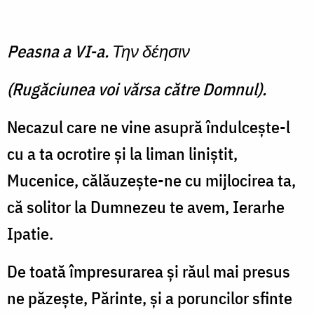
Peasna a VI-a. Την δέησιν
(Rugăciunea voi vărsa către Domnul).
Necazul care ne vine asupră îndulceşte-l
cu a ta ocrotire şi la liman liniştit,
Mucenice, călăuzeşte-ne cu mijlocirea ta,
că solitor la Dumnezeu te avem, Ierarhe
Ipatie.
De toată împresurarea şi răul mai presus
ne păzeşte, Părinte, şi a poruncilor sfinte