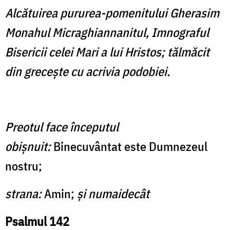
Alcătuirea pururea-pomenitului Gherasim
Monahul Micraghiannanitul, Imnograful
Bisericii celei Mari a lui Hristos; tălmăcit
din greceşte cu acrivia podobiei.
Preotul face începutul
obişnuit:
Binecuvântat este Dumnezeul
nostru;
strana:
Amin;
şi numaidecât
Psalmul 142