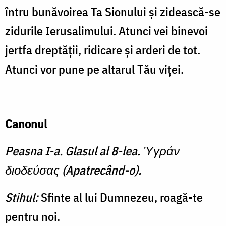
întru bunăvoirea Ta Sionului şi zidească-se
zidurile Ierusalimului. Atunci vei binevoi
jertfa dreptăţii, ridicare şi arderi de tot.
Atunci vor pune pe altarul Tău viţei.
Canonul
Peasna I-a. Glasul al 8-lea. Ύγράν
διοδεύσας (Apatrecând-o).
Stihul:
Sfinte al lui Dumnezeu, roagă-te
pentru noi.