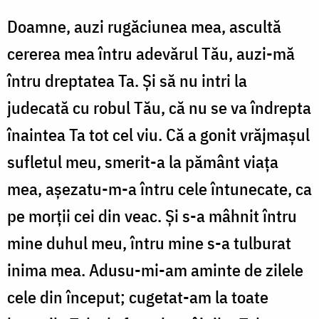
Doamne, auzi rugăciunea mea, ascultă
cererea mea întru adevărul Tău, auzi-mă
întru dreptatea Ta. Şi să nu intri la
judecată cu robul Tău, că nu se va îndrepta
înaintea Ta tot cel viu. Că a gonit vrăjmaşul
sufletul meu, smerit-a la pământ viaţa
mea, aşezatu-m-a întru cele întunecate, ca
pe morţii cei din veac. Şi s-a mâhnit întru
mine duhul meu, întru mine s-a tulburat
inima mea. Adusu-mi-am aminte de zilele
cele din început; cugetat-am la toate