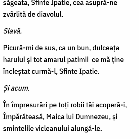
săgeata, Sfinte Ipatie, cea asupră-ne
zvârlită de diavolul.
Slavă.
Picură-mi de sus, ca un bun, dulceaţa
harului şi tot amarul patimii ce mă ţine
încleştat curmă-l, Sfinte Ipatie.
Şi acum.
În împresurări pe toţi robii tăi acoperă-i,
Împărăteasă, Maica lui Dumnezeu, şi
smintelile vicleanului alungă-le.