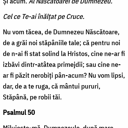
Şi acum.
Al Născătoarei de Dumnezeu.
Cel ce Te-ai înălţat pe Cruce.
Nu vom tăcea, de Dumnezeu Născătoare,
de a grăi noi stăpâniile tale; că pentru noi
de n-ai fi stat solind la Hristos, cine ne-ar fi
izbăvi dintr-atâtea primejdii; sau cine ne-
ar fi păzit nerobiţi pân-acum? Nu vom lipsi,
dar, de a te ruga, că mântui pururi,
Stăpână, pe robii tăi.
Psalmul 50
Miluieşte-mă, Dumnezeule, după mare