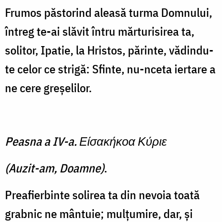
Frumos păstorind aleasă turma Domnului,
întreg te-ai slăvit întru mărturisirea ta,
solitor, Ipatie, la Hristos, părinte, vădindu-
te celor ce strigă: Sfinte, nu-nceta iertare a
ne cere greşelilor.
Peasna a IV-a. Είσακήκοα Κύριε
(Auzit-am, Doamne)
.
Preafierbinte solirea ta din nevoia toată
grabnic ne mântuie; mulţumire, dar, şi