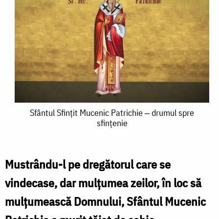
Sfântul
Sfântul Sfințit Mucenic Patrichie ‒ drumul spre
sfințenie
Sfințit
Mucenic
Patrichie
Mustrându-l pe dregătorul care se
‒
vindecase, dar mulțumea zeilor, în loc să
drumul
mulțumească Domnului, Sfântul Mucenic
spre