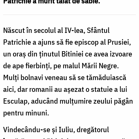
Patrichie a murit tăiat de sabie.
sfințenie
Născut în secolul al IV-lea, Sfântul
Patrichie a ajuns să fie episcop al Prusiei,
un oraș din ținutul Bitiniei ce avea izvoare
de ape fierbinți, pe malul Mării Negre.
Mulți bolnavi veneau să se tămăduiască
aici, dar romanii au așezat o statuie a lui
Esculap, aducând mulțumire zeului păgân
pentru minuni.
Vindecându-se și Iuliu, dregătorul