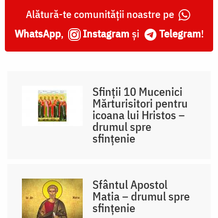
Alătură-te comunității noastre pe
WhatsApp
,
Instagram
și
Telegram
!
Sfinții 10 Mucenici
Mărturisitori pentru
icoana lui Hristos –
drumul spre
sfințenie
Sfântul Apostol
Matia – drumul spre
sfințenie