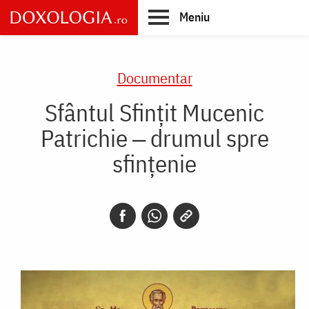
Skip
Meniu
to
main
Main
content
navigation
Documentar
Sfântul Sfințit Mucenic
Patrichie ‒ drumul spre
sfințenie