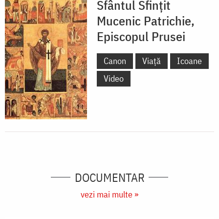
Sfântul Sfințit
Mucenic Patrichie,
Episcopul Prusei
Canon
Viață
Icoane
Video
DOCUMENTAR
vezi mai multe »