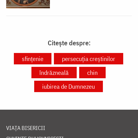
Citește despre:
sfințenie
persecuția creștinilor
îndrăzneală
chin
iubirea de Dumnezeu
VIAȚA BISERICII