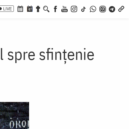
LIVE
07
 spre sfințenie