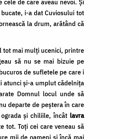
e cele de care aveau nevoi. Și
bucate, i-a dat Cuviosului tot
 pornească la drum, arătând că
tot mai mulți ucenici, printre
legeau să nu se mai bizuie pe
 bucuros de sufletele pe care i
Și atunci și-a umplut cădelnița
i arate Domnul locul unde să
i nu departe de peștera în care
ograda și chiliile, încât
lavra
te tot. Toți cei care veneau să
ture mii de oameni și încă mai