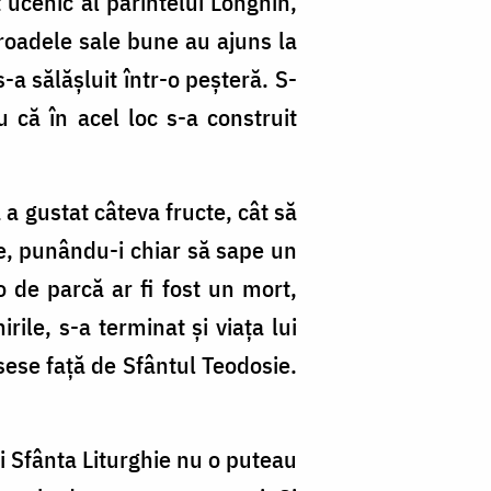
 ucenic al părintelui Longhin,
 roadele sale bune au ajuns la
-a sălășluit într-o peșteră. S-
 că în acel loc s-a construit
 a gustat câteva fructe, cât să
e, punându-i chiar să sape un
o de parcă ar fi fost un mort,
ile, s-a terminat și viața lui
ese față de Sfântul Teodosie.
 Sfânta Liturghie nu o puteau