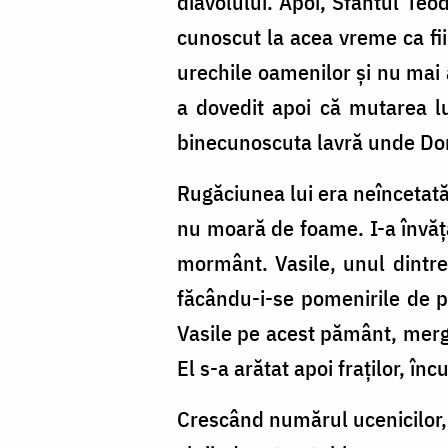
diavolului. Apoi, Sfântul Teo
cunoscut la acea vreme ca fii
urechile oamenilor și nu mai a
a dovedit apoi că mutarea lu
binecunoscuta lavră unde Do
Rugăciunea lui era neîncetată,
nu moară de foame. I-a învăț
mormânt. Vasile, unul dintre 
făcându-i-se pomenirile de pâ
Vasile pe acest pământ, merg
El s-a arătat apoi fraților, î
Crescând numărul ucenicilor,