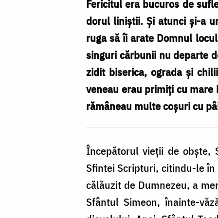
Mare
Fericitul era bucuros de sufl
‒
dorul liniștii. Și atunci și-
drumul
ruga să îi arate Domnul locul
spre
singuri cărbunii nu departe d
sfințenie
zidit biserica, ograda și chil
veneau erau primiți cu mare b
rămâneau multe coșuri cu pâ
Începătorul vieții de obște,
Sfintei Scripturi, citindu-le î
călăuzit de Dumnezeu, a me
Sfântul Simeon, înainte-văz