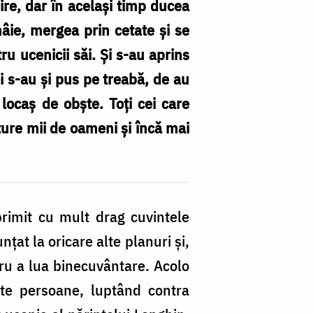
ire, dar în același timp ducea
mâie, mergea prin cetate și se
u ucenicii săi. Și s-au aprins
i s-au și pus pe treabă, de au
l locaș de obște. Toți cei care
ture mii de oameni și încă mai
primit cu mult drag cuvintele
nțat la oricare alte planuri și,
tru a lua binecuvântare. Acolo
lte persoane, luptând contra