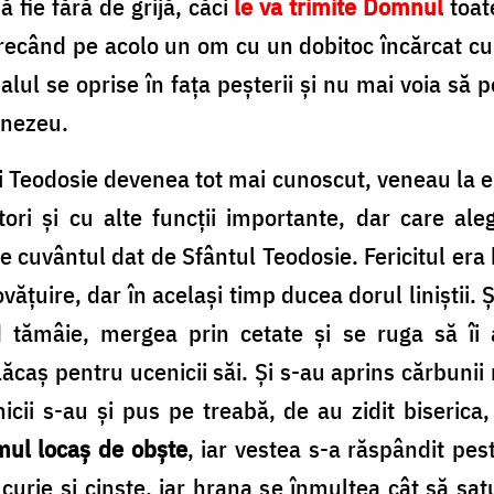
ă fie fără de grijă, căci
le va trimite Domnul
toat
trecând pe acolo un om cu un dobitoc încărcat cu 
lul se oprise în fața peșterii și nu mai voia să
mnezeu.
 Teodosie devenea tot mai cunoscut, veneau la el 
tori și cu alte funcții importante, dar care a
e cuvântul dat de Sfântul Teodosie. Fericitul era
țuire, dar în același timp ducea dorul liniștii. 
d tămâie, mergea prin cetate și se ruga să î
lăcaș pentru ucenicii săi. Și s-au aprins cărbuni
icii s-au și pus pe treabă, de au zidit biserica, 
imul locaș de obște
, iar vestea s-a răspândit pes
urie și cinste, iar hrana se înmulțea cât să sa