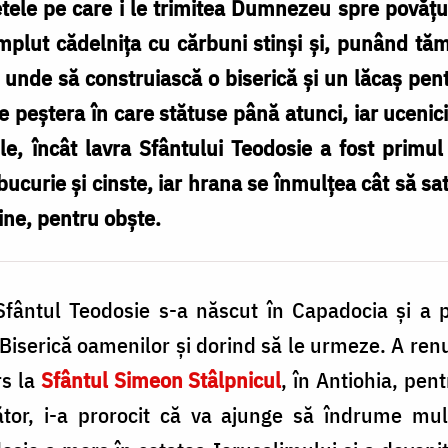
etele pe care i le trimitea Dumnezeu spre povățu
a umplut cădelnița cu cărbuni stinși și, punând tă
 unde să construiască o biserică și un lăcaș pentr
e peștera în care stătuse până atunci, iar ucenici
iile, încât lavra Sfântului Teodosie a fost primu
ucurie și cinste, iar hrana se înmulțea cât să sa
ine, pentru obște.
 Sfântul Teodosie s-a născut în Capadocia și a 
n Biserică oamenilor și dorind să le urmeze. A renu
rs la
Sfântul Simeon Stâlpnicul
, în Antiohia, pen
ător, i-a prorocit că va ajunge să îndrume mu