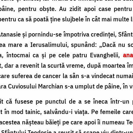
ine, pentru obște. Au zidit apoi case pentru s
, pentru ca să poată ține slujbele în cât mai multe 
tanasie și pornindu-se împotriva credinței, Sfânt
 cea mare a Ierusalimului, spunând: „Dacă nu s
a, întocmai ca şi pe cele patru Evanghelii,
an
it, dar a revenit la scurtă vreme, după moartea îm
re suferea de cancer la sân s-a vindecat numai c
ra Cuviosului Marchian s-a umplut de pâine, în v
it că fusese pe punctul de a se îneca într-un p
nut în mod tainic, salvându-i viața. Pe femeile c
 acestea nășteau băieți pe care apoi îi numeau Te
Sfântului Teodosie a reușit să scape viu dintr-un 