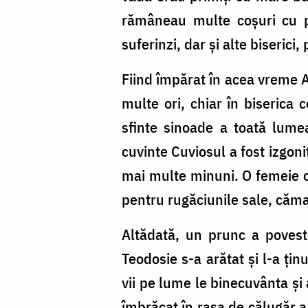
rămâneau multe coșuri cu pâ
suferinzi, dar și alte biserici
Fiind împărat în acea vreme A
multe ori, chiar în biserica
sfinte sinoade a toată lume
cuvinte Cuviosul a fost izgon
mai multe minuni. O femeie ca
pentru rugăciunile sale, căma
Altădată, un prunc a povest
Teodosie s-a arătat și l-a ți
vii pe lume le binecuvânta și
îmbrăcat în rasa de călugăr a 