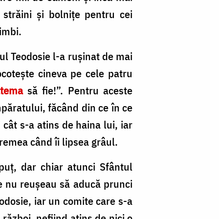
trăini și bolnițe pentru cei
limbi.
ul Teodosie l-a rușinat de mai
ocoteşte cineva pe cele patru
atema
să fie!”. Pentru aceste
păratului, făcând din ce în ce
ât s-a atins de haina lui, iar
remea când îi lipsea grâul.
uț, dar chiar atunci Sfântul
are nu reușeau să aducă prunci
odosie, iar un comite care s-a
război, nefiind atins de nici o