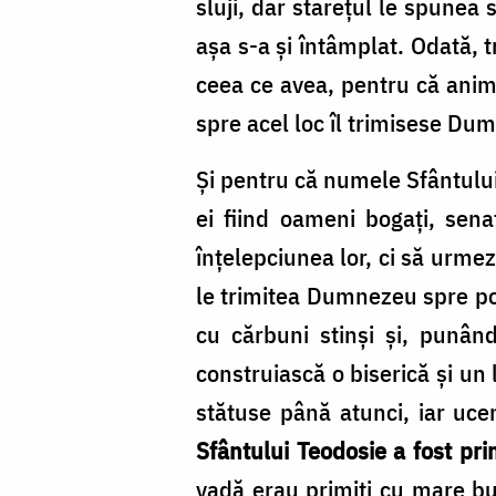
sluji, dar starețul le spunea s
așa s-a și întâmplat. Odată, 
ceea ce avea, pentru că anima
spre acel loc îl trimisese Du
Și pentru că numele Sfântului
ei fiind oameni bogați, sena
înțelepciunea lor, ci să urmez
le trimitea Dumnezeu spre povă
cu cărbuni stinși și, punân
construiască o biserică și un 
stătuse până atunci, iar ucen
Sfântului Teodosie a fost pr
vadă erau primiți cu mare buc