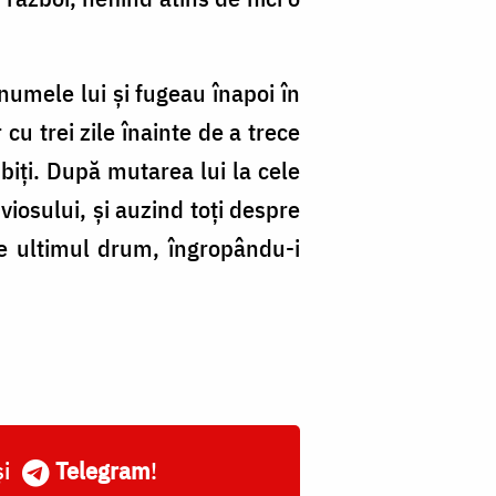
numele lui și fugeau înapoi în
cu trei zile înainte de a trece
ubiți. După mutarea lui la cele
iosului, și auzind toți despre
e ultimul drum, îngropându-i
și
Telegram
!