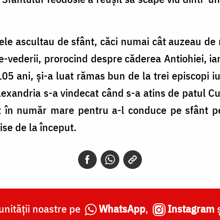
ele ascultau de sfânt, căci numai cât auzeau de 
te-vederii, prorocind despre căderea Antiohiei, iar 
105 ani, și-a luat rămas bun de la trei episcopi i
lexandria s-a vindecat când s-a atins de patul Cuv
t în număr mare pentru a-l conduce pe sfânt p
ise de la început.
nității noastre pe
WhatsApp
,
Instagram