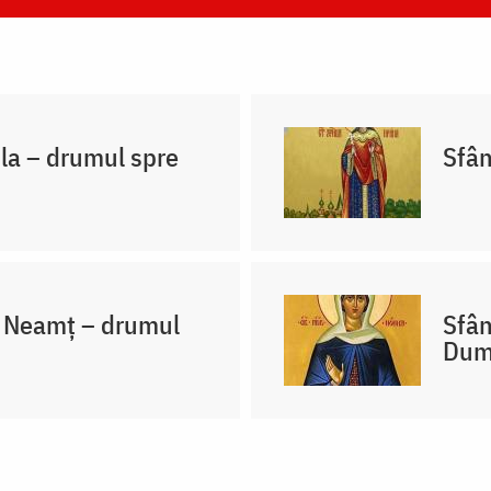
hla – drumul spre
Sfân
a Neamț – drumul
Sfân
Dum