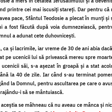
dosie a mers în cetatea Ierusalimului și a devenit
nd printre cei mai iscusiți stareți. Dar pentru că
vea pace, Sfântul Teodosie a plecat în munți și s
i a fost făcută după voia dumnezeiască, pentru
mnul a adunat cete duhovnicești.
 ca și lacrimile, iar vreme de 30 de ani abia dacă
at pe ucenicii lui să privească mereu spre moart
ucenicii săi, s-a așezat în groapă și a stat acol
nă la 40 de zile. Iar când s-au terminat pomenir
ând la Domnul, pentru ascultarea pe care o avus
ncurajându-i să se mântuiască.
 aceștia se mâhneau că nu aveau ce mânca și nici