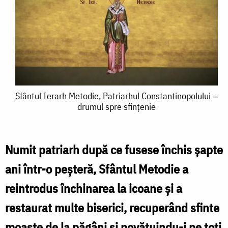
Sfântul
Sfântul Ierarh Metodie, Patriarhul Constantinopolului ‒
drumul spre sfințenie
Ierarh
Metodie,
Patriarhul
Numit patriarh după ce fusese închis șapte
Constantinopolului
ani într-o peșteră, Sfântul Metodie a
‒
reintrodus închinarea la icoane și a
drumul
restaurat multe biserici, recuperând sfinte
spre
moaște de la păgâni și povățuindu-i pe toți