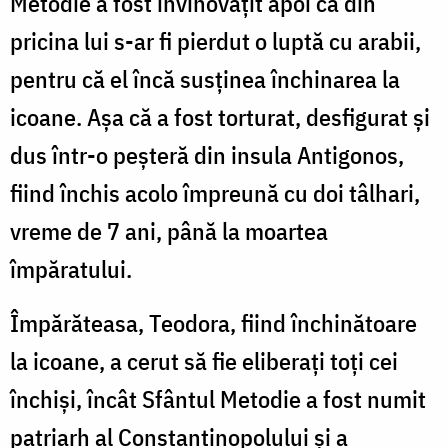
Metodie a fost învinovățit apoi că din
pricina lui s-ar fi pierdut o luptă cu arabii,
pentru că el încă susținea închinarea la
icoane. Așa că a fost torturat, desfigurat și
dus într-o peșteră din insula Antigonos,
fiind închis acolo împreună cu doi tâlhari,
vreme de 7 ani, până la moartea
împăratului.
Împărăteasa, Teodora, fiind închinătoare
la icoane, a cerut să fie eliberați toți cei
închiși, încât Sfântul Metodie a fost numit
patriarh al Constantinopolului și a