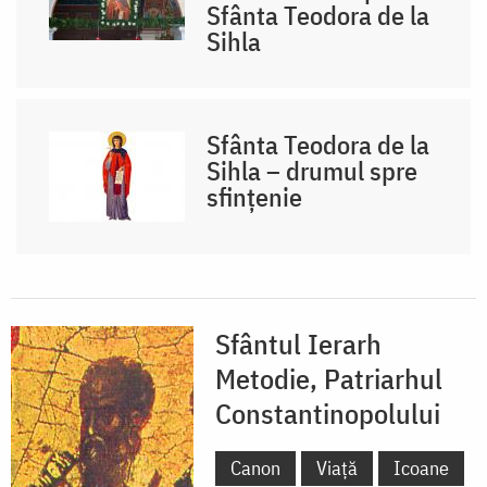
Sfânta Teodora de la
Sihla
Sfânta Teodora de la
Sihla – drumul spre
sfințenie
Sfântul Ierarh
Metodie, Patriarhul
Constantinopolului
Canon
Viață
Icoane