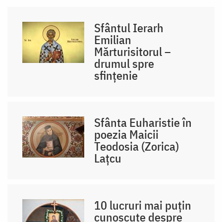
Sfântul Ierarh
Emilian
Mărturisitorul –
drumul spre
sfințenie
Sfânta Euharistie în
poezia Maicii
Teodosia (Zorica)
Lațcu
10 lucruri mai puțin
cunoscute despre