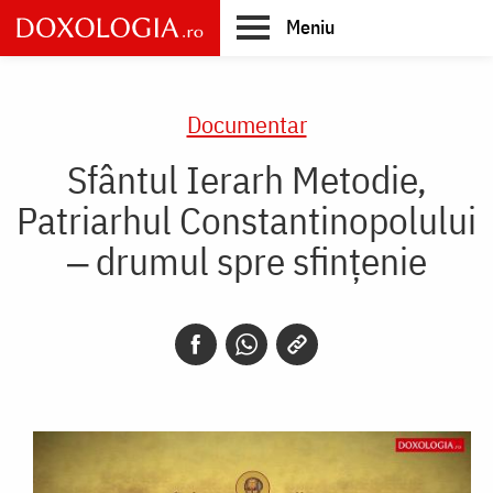
Skip
Meniu
to
main
Main
content
navigation
Documentar
Sfântul Ierarh Metodie,
Patriarhul Constantinopolului
‒ drumul spre sfințenie