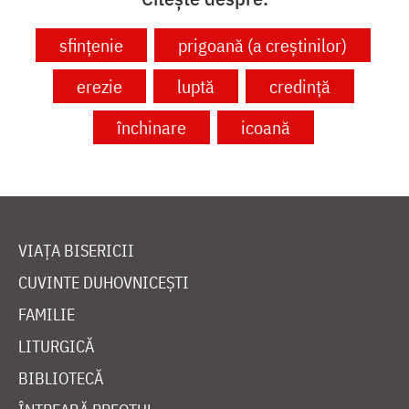
sfințenie
prigoană (a creștinilor)
erezie
luptă
credință
închinare
icoană
VIAȚA BISERICII
CUVINTE DUHOVNICEȘTI
FAMILIE
LITURGICĂ
BIBLIOTECĂ