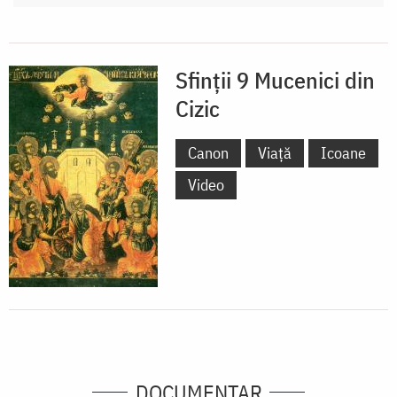
Sfinții 9 Mucenici din
Cizic
Canon
Viață
Icoane
Video
DOCUMENTAR