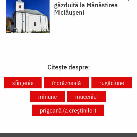
găzduită la Mănăstirea
Miclăușeni
Citește despre:
sfințenie
îndrăzneală
rugăciune
minune
mucenici
prigoană (a creștinilor)