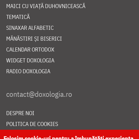
MAICI CU VIAȚĂ DUHOVNICEASCĂ
TEMATICĂ
SINAXAR ALFABETIC
MĂNĂSTIRI ȘI BISERICI
CALENDAR ORTODOX
WIDGET DOXOLOGIA
RADIO DOXOLOGIA
DESPRE NOI
POLITICA DE COOKIES
DONEAZĂ ONLINE PENTRU CATEDRALA NAȚIONALĂ
Folosim cookie-uri pentru a îmbunătăți experiența