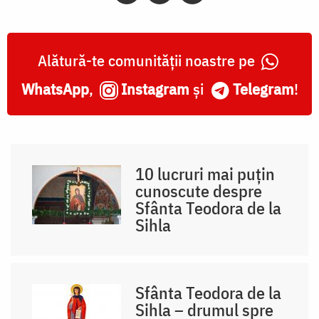
Alătură-te comunității noastre pe
WhatsApp
,
Instagram
și
Telegram
!
10 lucruri mai puțin
cunoscute despre
Sfânta Teodora de la
Sihla
Sfânta Teodora de la
Sihla – drumul spre