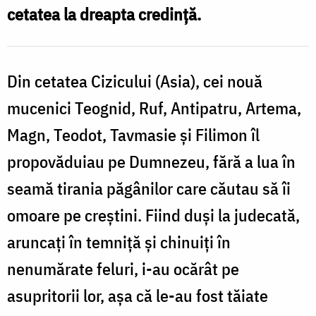
cetatea la dreapta credință.
sfințenie
Din cetatea Cizicului (Asia), cei nouă
mucenici Teognid, Ruf, Antipatru, Artema,
Magn, Teodot, Tavmasie și Filimon îl
propovăduiau pe Dumnezeu, fără a lua în
seamă tirania păgânilor care căutau să îi
omoare pe creștini. Fiind duși la judecată,
aruncați în temniță și chinuiți în
nenumărate feluri, i-au ocărât pe
asupritorii lor, așa că le-au fost tăiate