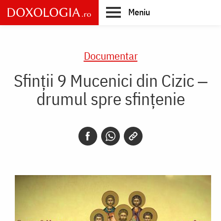
Skip
Meniu
to
main
Main
content
navigation
Documentar
Sfinții 9 Mucenici din Cizic ‒
drumul spre sfințenie