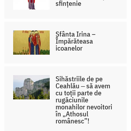
sfințenie
Sfânta Irina –
Împărăteasa
icoanelor
Sihăstriile de pe
Ceahlău ‒ să avem
cu toții parte de
rugăciunile
monahilor nevoitori
în „Athosul
românesc”!