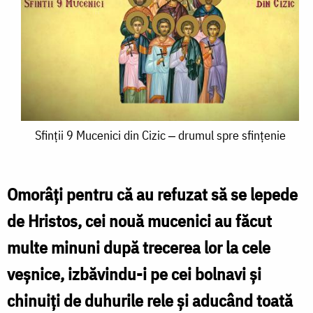
Sfinții
Sfinții 9 Mucenici din Cizic ‒ drumul spre sfințenie
9
Mucenici
Omorâți pentru că au refuzat să se lepede
din
de Hristos, cei nouă mucenici au făcut
Cizic
multe minuni după trecerea lor la cele
‒
veșnice, izbăvindu-i pe cei bolnavi și
drumul
chinuiți de duhurile rele și aducând toată
spre