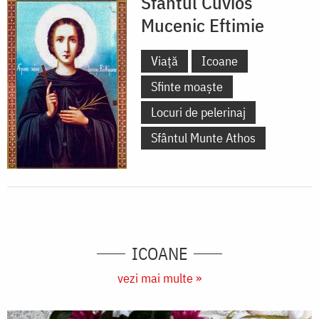
Sfântul Cuvios
Mucenic Eftimie
Viață
Icoane
Sfinte moaște
Locuri de pelerinaj
Sfântul Munte Athos
ICOANE
vezi mai multe »