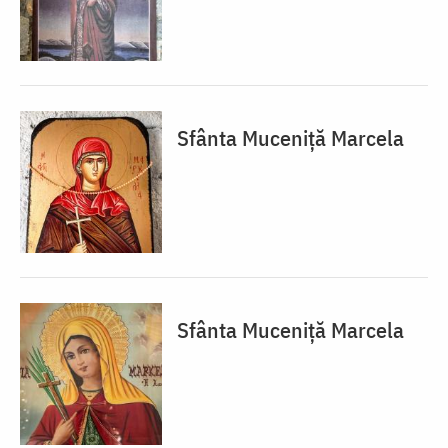
Sfânta Muceniță Marcela
Sfânta Muceniță Marcela