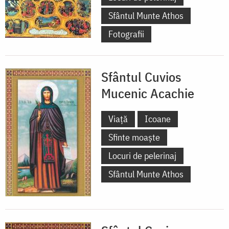
Mănăstirea
Sfântul Munte Athos
Iviron)
Fotografii
Sfântul Cuvios
Mucenic Acachie
Viață
Icoane
Sfinte moaște
Locuri de pelerinaj
Sfântul Munte Athos