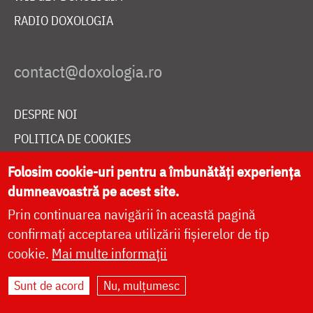
RADIO DOXOLOGIA
DESPRE NOI
POLITICA DE COOKIES
DONEAZĂ ONLINE PENTRU CATEDRALA NAȚIONALĂ
Folosim cookie-uri pentru a îmbunătăți experiența
dumneavoastră pe acest site.
Prin continuarea navigării în această pagină
LIVE
confirmați acceptarea utilizării fișierelor de tip
cookie.
Mai multe informații
Site dezvoltat de
DOXOLOGIA MEDIA
,
Sunt de acord
Nu, mulțumesc
Arhiepiscopia Iașilor | ©
doxologia.ro