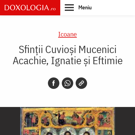
Skip
Meniu
to
main
Main
content
navigation
Icoane
Sfinții Cuvioși Mucenici
Acachie, Ignatie și Eftimie