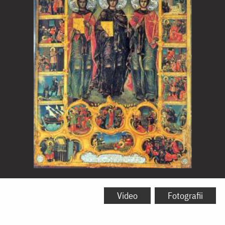
Cuvioșii
Noii
Video
Fotografii
Mucenici