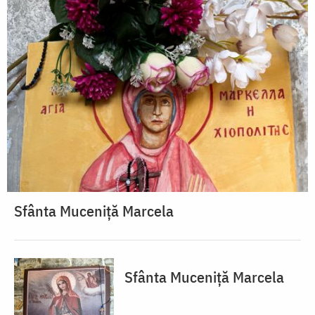
Sfânta Muceniță Marcela
Sfânta Muceniță Marcela