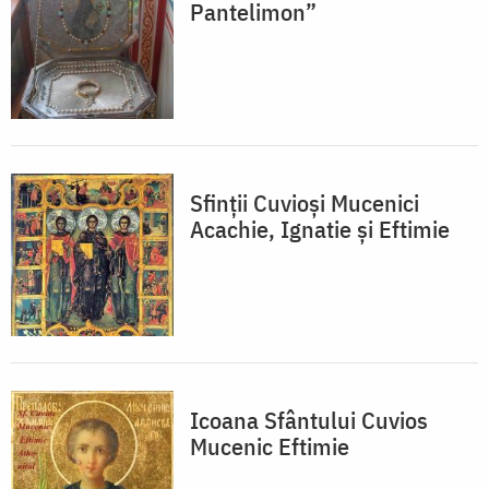
Pantelimon”
Sfinții Cuvioși Mucenici
Acachie, Ignatie și Eftimie
Icoana Sfântului Cuvios
Mucenic Eftimie