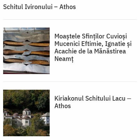
Schitul Ivironului – Athos
Moaștele Sfinților Cuvioși
Mucenici Eftimie, Ignatie și
Acachie de la Mănăstirea
Neamț
Kiriakonul Schitului Lacu ‒
Athos