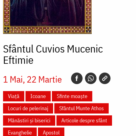
Sfântul Cuvios Mucenic
Eftimie
1 Mai
22 Martie
Viață
Icoane
Sfinte moaște
Locuri de pelerinaj
Sfântul Munte Athos
Mănăstiri și biserici
Articole despre sfânt
Evanghelie
Apostol