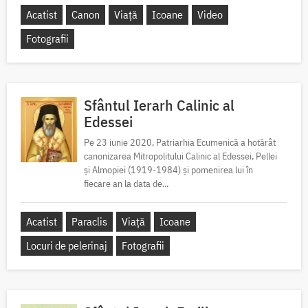
Acatist
Canon
Viață
Icoane
Video
Fotografii
Sfântul Ierarh Calinic al
Edessei
Pe 23 iunie 2020, Patriarhia Ecumenică a hotărât
canonizarea Mitropolitului Calinic al Edessei, Pellei
și Almopiei (1919-1984) și pomenirea lui în
fiecare an la data de...
Acatist
Paraclis
Viață
Icoane
Locuri de pelerinaj
Fotografii