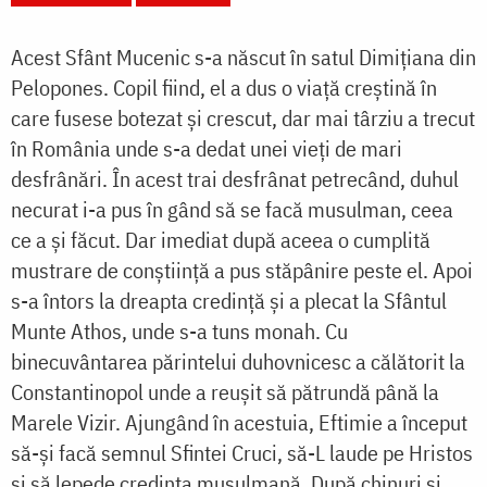
Acest Sfânt Mucenic s-a născut în satul Dimițiana din
Pelopones. Copil fiind, el a dus o viață creștină în
care fusese botezat și crescut, dar mai târziu a trecut
în România unde s-a dedat unei vieți de mari
desfrânări. În acest trai desfrânat petrecând, duhul
necurat i-a pus în gând să se facă musulman, ceea
ce a și făcut. Dar imediat după aceea o cumplită
mustrare de conștiință a pus stăpânire peste el. Apoi
s-a întors la dreapta credință și a plecat la Sfântul
Munte Athos, unde s-a tuns monah. Cu
binecuvântarea părintelui duhovnicesc a călătorit la
Constantinopol unde a reușit să pătrundă până la
Marele Vizir. Ajungând în acestuia, Eftimie a început
să-și facă semnul Sfintei Cruci, să-L laude pe Hristos
și să lepede credința musulmană. După chinuri și