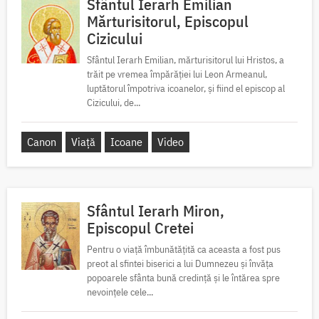
Sfântul Ierarh Emilian
Mărturisitorul, Episcopul
Cizicului
Sfântul Ierarh Emilian, mărturisitorul lui Hristos, a
trăit pe vremea împărăției lui Leon Armeanul,
luptătorul împotriva icoanelor, și fiind el episcop al
Cizicului, de...
Canon
Viață
Icoane
Video
Sfântul Ierarh Miron,
Episcopul Cretei
Pentru o viață îmbunătățită ca aceasta a fost pus
preot al sfintei biserici a lui Dumnezeu și învăța
popoarele sfânta bună credință și le întărea spre
nevoințele cele...