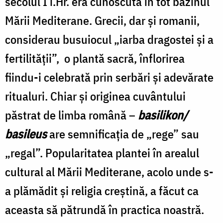
secolul I î.Hr. era cunoscută în tot bazinul
Mării Mediterane. Grecii, dar și romanii,
considerau busuiocul „iarba dragostei și a
fertilității”, o plantă sacră, înflorirea
fiindu-i celebrată prin serbări și adevărate
ritualuri. Chiar și originea cuvântului
păstrat de limba română –
basilikon/
basileus
are semnificația de „rege” sau
„regal”. Popularitatea plantei în arealul
cultural al Mării Mediterane, acolo unde s-
a plămădit și religia creștină, a făcut ca
aceasta să pătrundă în practica noastră.