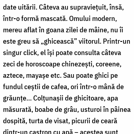
date uitării. Câteva au supraviețuit, însă,
într-o formă mascată. Omului modern,
mereu aflat în goana zilei de mâine, nu îi
este greu să „ghicească” viitorul. Printr-un
singur click, el își poate consulta câteva
zeci de horoscoape chinezești, coreene,
aztece, mayașe etc. Sau poate ghici pe
fundul ceștii de cafea, ori într-o mână de
grăunțe… Colțunașii de ghicitoare, apa
măsurată, boabe de grâu, usturoi în pâinea
dospită, turta de visat, picurii de ceară
dintr-un castron cu apă – acestea sunt