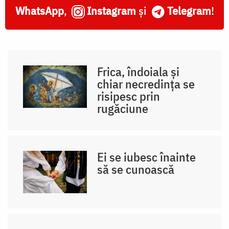
WhatsApp
,
Instagram
și
Telegram
!
Frica, îndoiala și
chiar necredința se
risipesc prin
rugăciune
Ei se iubesc înainte
să se cunoască