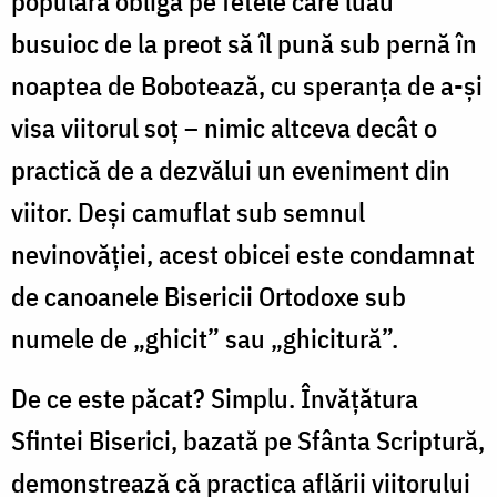
populară obliga pe fetele care luau
busuioc de la preot să îl pună sub pernă în
noaptea de Bobotează, cu speranța de a-și
visa viitorul soț – nimic altceva decât o
practică de a dezvălui un eveniment din
viitor. Deși camuflat sub semnul
nevinovăției, acest obicei este condamnat
de canoanele Bisericii Ortodoxe sub
numele de „ghicit” sau „ghicitură”.
De ce este păcat? Simplu. Învățătura
Sfintei Biserici, bazată pe Sfânta Scriptură,
demonstrează că practica aflării viitorului