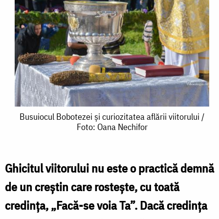
Busuiocul
Busuiocul Bobotezei și curiozitatea aflării viitorului /
Foto: Oana Nechifor
Bobotezei
și
curiozitatea
Ghicitul viitorului nu este o practică demnă
aflării
de un creștin care rostește, cu toată
viitorului
credința, „Facă-se voia Ta”. Dacă credința
/