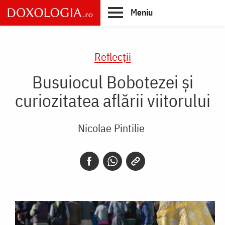
Skip
Meniu
to
main
Main
content
navigation
Reflecții
Busuiocul Bobotezei și
curiozitatea aflării viitorului
Nicolae Pintilie