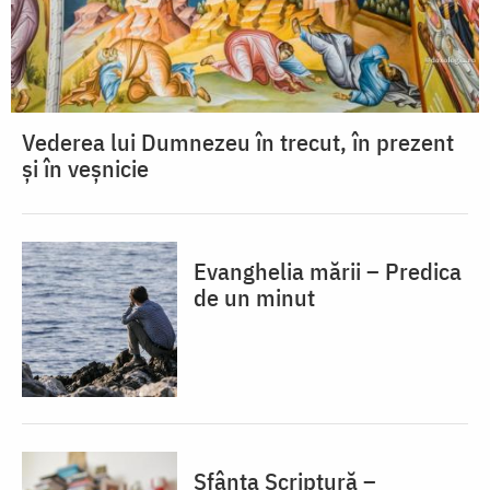
Vederea lui Dumnezeu în trecut, în prezent
și în veșnicie
Evanghelia mării – Predica
de un minut
Sfânta Scriptură –