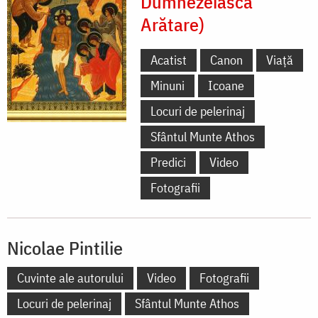
Dumnezeiasca
Arătare)
Acatist
Canon
Viață
Minuni
Icoane
Locuri de pelerinaj
Sfântul Munte Athos
Predici
Video
Fotografii
Nicolae Pintilie
Cuvinte ale autorului
Video
Fotografii
Locuri de pelerinaj
Sfântul Munte Athos