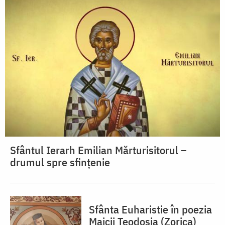
Sfântul Ierarh Emilian Mărturisitorul –
drumul spre sfințenie
Sfânta Euharistie în poezia
Maicii Teodosia (Zorica)