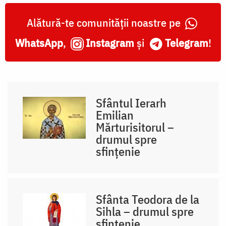
Alătură-te comunității noastre pe
WhatsApp
,
Instagram
și
Telegram
!
Sfântul Ierarh
Emilian
Mărturisitorul –
drumul spre
sfințenie
Sfânta Teodora de la
Sihla – drumul spre
sfințenie