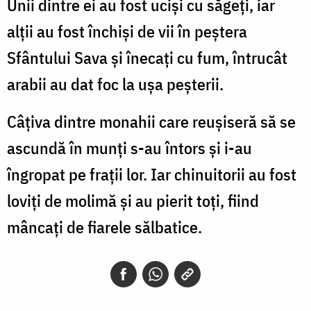
Unii dintre ei au fost uciși cu săgeți, iar
alții au fost închiși de vii în peștera
Sfântului Sava și înecați cu fum, întrucât
arabii au dat foc la ușa peșterii.
Câțiva dintre monahii care reușiseră să se
ascundă în munți s-au întors și i-au
îngropat pe frații lor. Iar chinuitorii au fost
loviți de molimă și au pierit toți, fiind
mâncați de fiarele sălbatice.