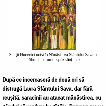
Sfinții
Sfinții Mucenici uciși în Mănăstirea Sfântului Sava cel
Sfințit ‒ drumul spre sfințenie
Mucenici
uciși
în
După ce încercaseră de două ori să
Mănăstirea
distrugă Lavra Sfântului Sava, dar fără
Sfântului
reușită, saracinii au atacat mănăstirea, cu
Sava