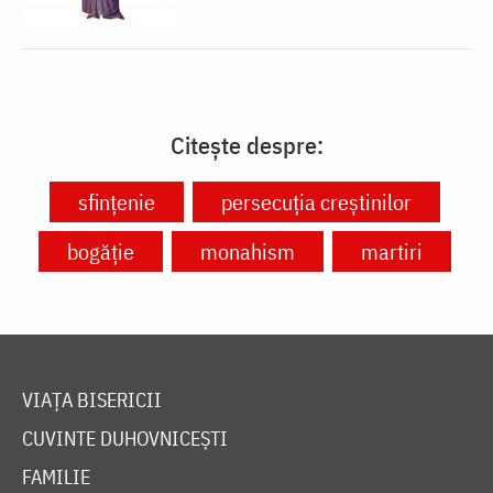
Citește despre:
sfințenie
persecuția creștinilor
bogăție
monahism
martiri
VIAȚA BISERICII
CUVINTE DUHOVNICEȘTI
FAMILIE