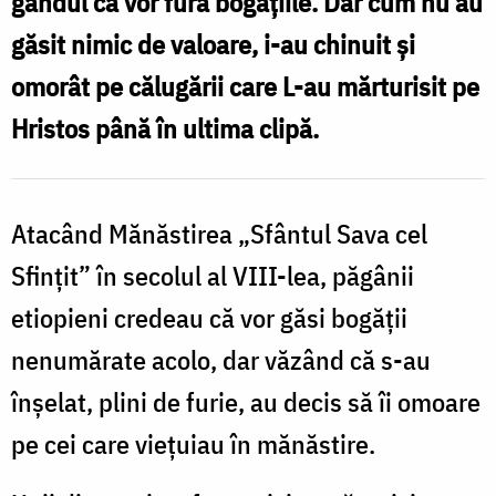
gândul că vor fura bogățiile. Dar cum nu au
cel
găsit nimic de valoare, i-au chinuit și
Sfințit
omorât pe călugării care L-au mărturisit pe
‒
Hristos până în ultima clipă.
drumul
spre
sfințenie
Atacând Mănăstirea „Sfântul Sava cel
Sfințit” în secolul al VIII-lea, păgânii
etiopieni credeau că vor găsi bogății
nenumărate acolo, dar văzând că s-au
înșelat, plini de furie, au decis să îi omoare
pe cei care viețuiau în mănăstire.