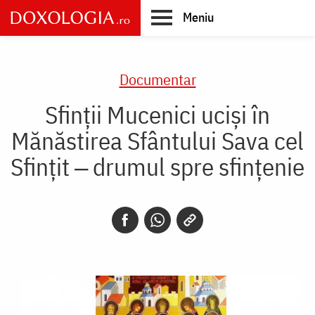
Skip
Meniu
to
main
Main
content
navigation
Documentar
Sfinții Mucenici uciși în
Mănăstirea Sfântului Sava cel
Sfințit ‒ drumul spre sfințenie