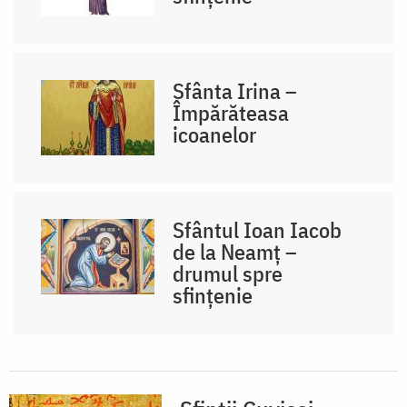
Sfânta Irina –
Împărăteasa
icoanelor
Sfântul Ioan Iacob
de la Neamț –
drumul spre
sfințenie