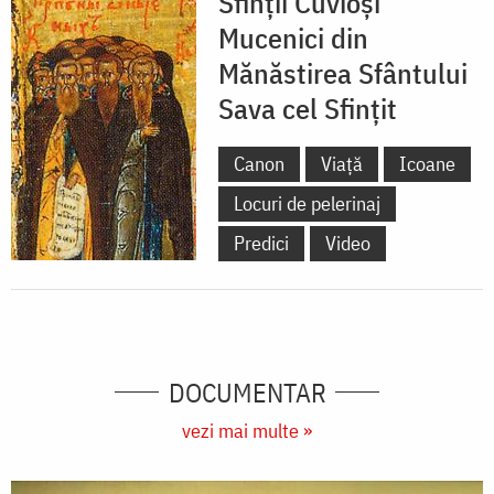
Sfinții Cuvioși
Mucenici din
Mănăstirea Sfântului
Sava cel Sfințit
Canon
Viață
Icoane
Locuri de pelerinaj
Predici
Video
DOCUMENTAR
vezi mai multe »