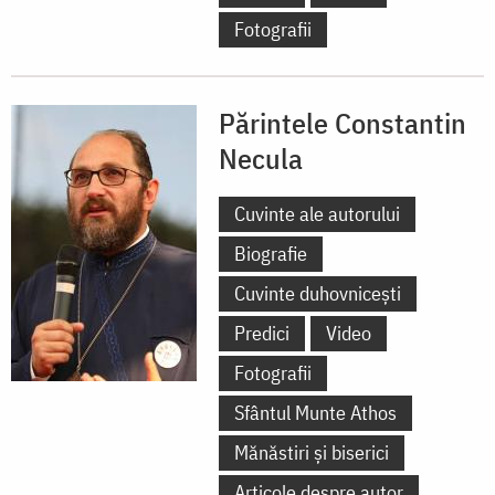
Fotografii
Părintele Constantin
Necula
Cuvinte ale autorului
Biografie
Cuvinte duhovnicești
Predici
Video
Fotografii
Sfântul Munte Athos
Mănăstiri și biserici
Articole despre autor