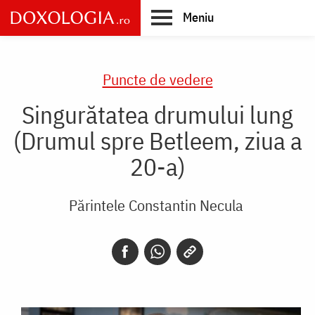
Skip
Meniu
to
main
Main
content
navigation
Puncte de vedere
Singurătatea drumului lung
(Drumul spre Betleem, ziua a
20-a)
Părintele Constantin Necula