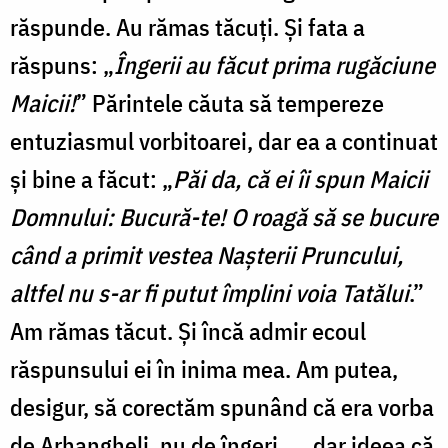
răspunde. Au rămas tăcuți. Și fata a
răspuns: „
Îngerii au făcut prima rugăciune
Maicii!
” Părintele căuta să tempereze
entuziasmul vorbitoarei, dar ea a continuat
și bine a făcut: „
Păi da, că ei îi spun Maicii
Domnului: Bucură-te! O roagă să se bucure
când a primit vestea Nașterii Pruncului,
altfel nu s-ar fi putut împlini voia Tatălui
.”
Am rămas tăcut. Și încă admir ecoul
răspunsului ei în inima mea. Am putea,
desigur, să corectăm spunând că era vorba
de Arhangheli, nu de îngeri…...dar ideea că