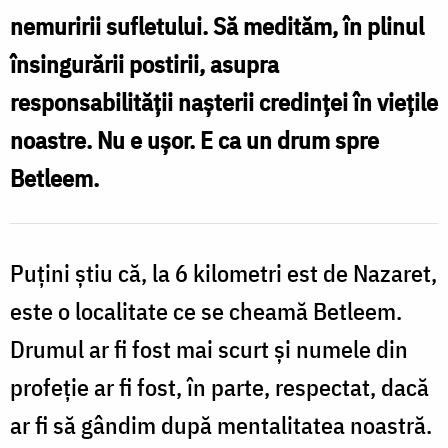
nemuririi sufletului. Să medităm, în plinul
Comici
însingurării postirii, asupra
responsabilității nașterii credinței în viețile
noastre. Nu e ușor. E ca un drum spre
Betleem.
Puțini știu că, la 6 kilometri est de Nazaret,
este o localitate ce se cheamă Betleem.
Drumul ar fi fost mai scurt și numele din
profeție ar fi fost, în parte, respectat, dacă
ar fi să gândim după mentalitatea noastră.