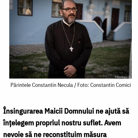
Părintele
Părintele Constantin Necula / Foto: Constantin Comici
Constantin
Necula
Însingurarea Maicii Domnului ne ajută să
/
înțelegem propriul nostru suflet. Avem
Foto:
nevoie să ne reconstituim măsura
Constantin