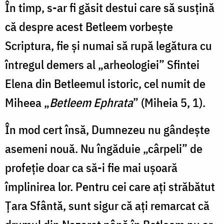
În timp, s-ar fi găsit destui care să susțină
că despre acest Betleem vorbește
Scriptura, fie și numai să rupă legătura cu
întregul demers al „arheologiei” Sfintei
Elena din Betleemul istoric, cel numit de
Miheea „
Betleem Ephrata
” (Miheia 5, 1).
În mod cert însă, Dumnezeu nu gândește
asemeni nouă. Nu îngăduie „cârpeli” de
profeție doar ca să-i fie mai ușoară
împlinirea lor. Pentru cei care ați străbătut
Țara Sfântă, sunt sigur că ați remarcat că