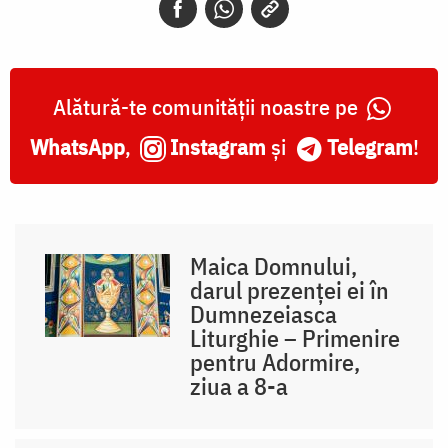
Alătură-te comunității noastre pe
WhatsApp
,
Instagram
și
Telegram
!
Maica Domnului,
darul prezenței ei în
Dumnezeiasca
Liturghie – Primenire
pentru Adormire,
ziua a 8-a