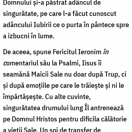
Domnului și-a păstrat adâncul de
singurătate, pe care l-a făcut cunoscut
adâncului Iubirii ce o purta în pântece spre
a izbucni în lume.
De aceea, spune Fericitul Ieronim
în
c
omentariul său la Psalmi, Iisus îi
seamănă Maicii Sale nu doar după Trup, ci
și după emoțiile pe care le trăiește și ni le
împărtășește. Cu alte cuvinte,
singurătatea drumului lung Îl antrenează
pe Domnul Hristos pentru dificila călătorie
a vieții Sale. Un soi de transfer de