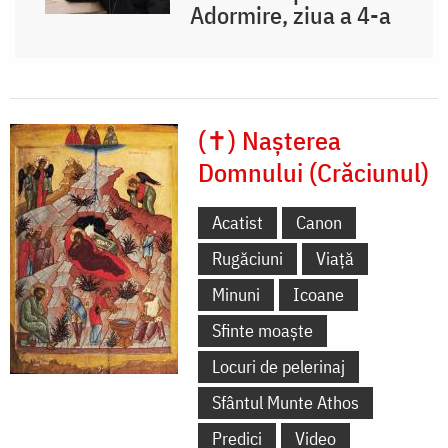
Adormire, ziua a 4-a
(✝) Nașterea
Domnului (Crăciunul)
Acatist
Canon
Rugăciuni
Viață
Minuni
Icoane
Sfinte moaște
Locuri de pelerinaj
Sfântul Munte Athos
Predici
Video