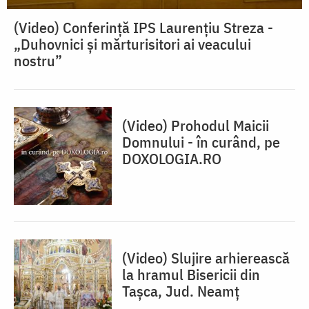
(Video) Conferinţă IPS Laurențiu Streza -
„Duhovnici și mărturisitori ai veacului
nostru”
(Video) Prohodul Maicii
Domnului - în curând, pe
DOXOLOGIA.RO
(Video) Slujire arhierească
la hramul Bisericii din
Tașca, Jud. Neamț