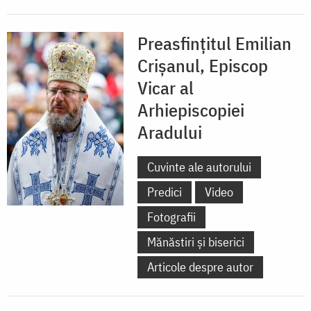
Preasfințitul Emilian
Crișanul, Episcop
Vicar al
Arhiepiscopiei
Aradului
Cuvinte ale autorului
Predici
Video
Fotografii
Mănăstiri și biserici
Articole despre autor