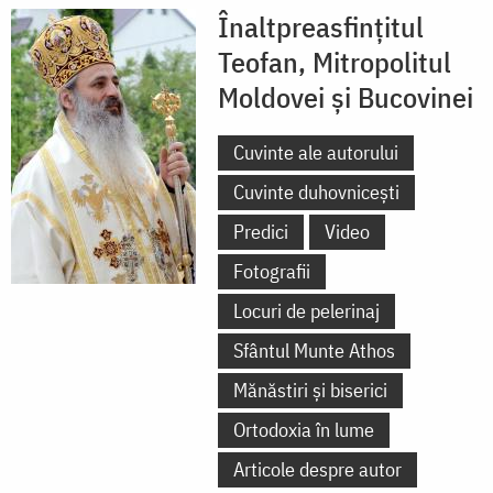
Înaltpreasfințitul
Teofan, Mitropolitul
Moldovei și Bucovinei
Cuvinte ale autorului
Cuvinte duhovnicești
Predici
Video
Fotografii
Locuri de pelerinaj
Sfântul Munte Athos
Mănăstiri și biserici
Ortodoxia în lume
Articole despre autor