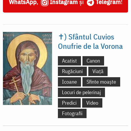
WhatsApp
,
Instagram
și
Telegram
!
✝) Sfântul Cuvios
Onufrie de la Vorona
Acatist
Canon
Rugăciuni
Viață
Icoane
Sfinte moaște
Locuri de pelerinaj
Predici
Video
Fotografii