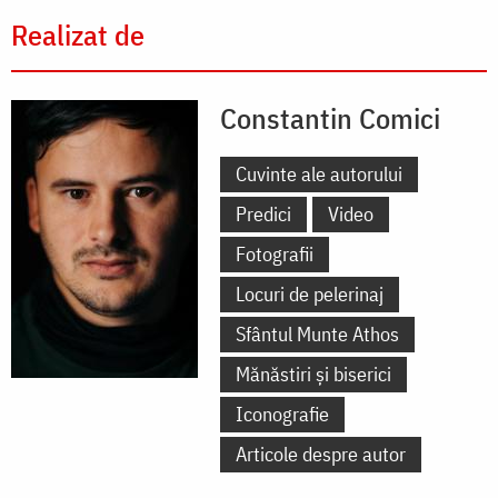
Realizat de
Constantin Comici
Cuvinte ale autorului
Predici
Video
Fotografii
Locuri de pelerinaj
Sfântul Munte Athos
Mănăstiri și biserici
Iconografie
Articole despre autor