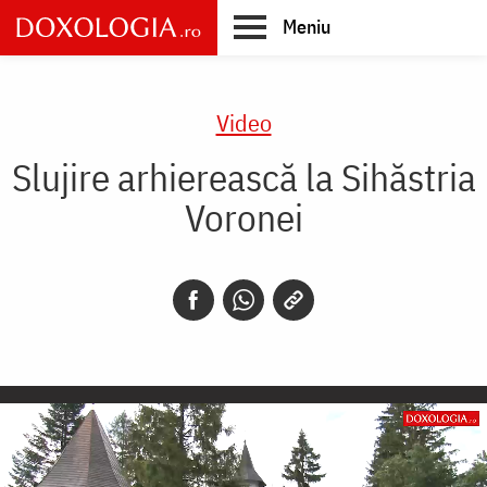
Skip
Meniu
to
main
Main
content
navigation
Video
Slujire arhierească la Sihăstria
Voronei