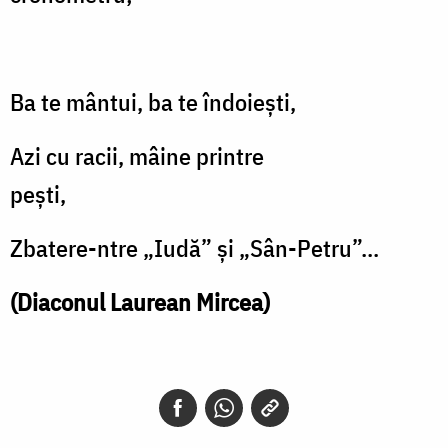
Ba te mântui, ba te îndoieşti,
Azi cu racii, mâine printre
peşti,
Zbatere-ntre „Iudă” şi „Sân-Petru”...
(Diaconul Laurean Mircea)