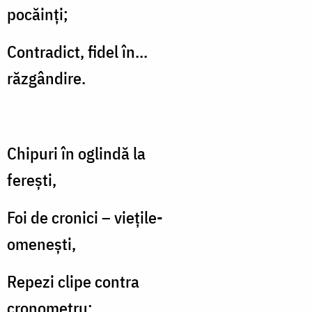
pocăinţi;
Contradict, fidel în...
răzgândire.
Chipuri în oglindă la
fereşti,
Foi de cronici – vieţile-
omeneşti,
Repezi clipe contra
cronometru;