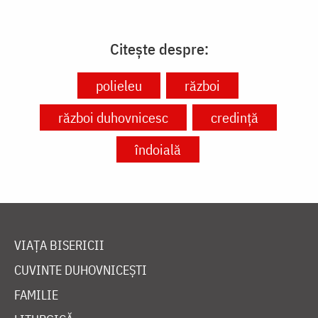
Citește despre:
polieleu
război
război duhovnicesc
credință
îndoială
VIAȚA BISERICII
CUVINTE DUHOVNICEȘTI
FAMILIE