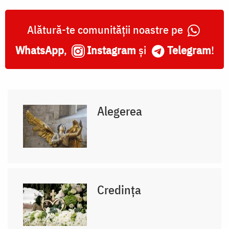
Alătură-te comunității noastre pe
WhatsApp
,
Instagram
și
Telegram
!
Alegerea
Credința