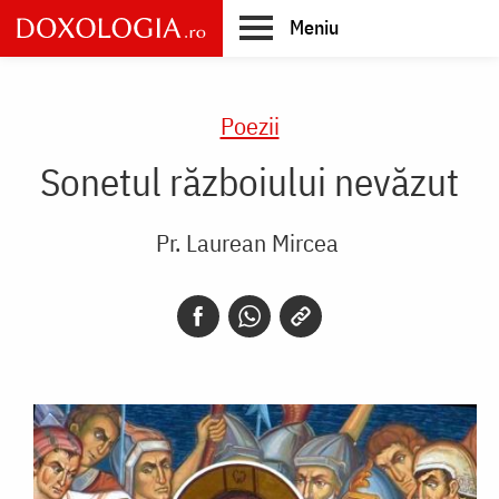
Skip
Meniu
to
main
Main
content
navigation
Poezii
Sonetul războiului nevăzut
Pr. Laurean Mircea