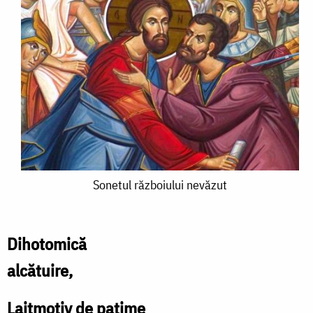
Sonetul
Sonetul războiului nevăzut
războiului
nevăzut
Dihotomică
alcătuire,
Laitmotiv de patime