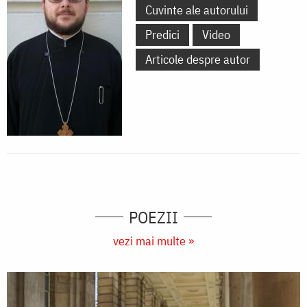
Cuvinte ale autorului
Predici
Video
Articole despre autor
POEZII
vezi mai multe »