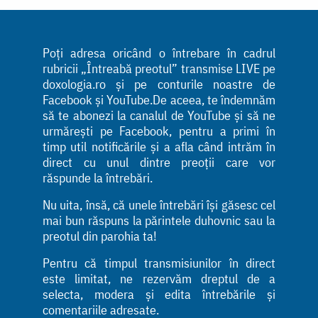
Poți adresa oricând o întrebare în cadrul
rubricii „Întreabă preotul” transmise LIVE pe
doxologia.ro și pe conturile noastre de
Facebook și YouTube.De aceea, te îndemnăm
să te abonezi la canalul de YouTube și să ne
urmărești pe Facebook, pentru a primi în
timp util notificările și a afla când intrăm în
direct cu unul dintre preoții care vor
răspunde la întrebări.
Nu uita, însă, că unele întrebări își găsesc cel
mai bun răspuns la părintele duhovnic sau la
preotul din parohia ta!
Pentru că timpul transmisiunilor în direct
este limitat, ne rezervăm dreptul de a
selecta, modera și edita întrebările și
comentariile adresate.