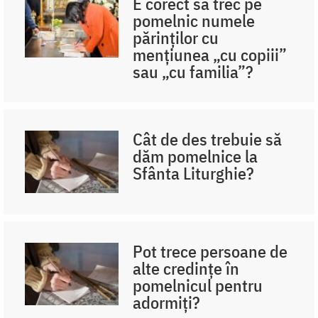
E corect să trec pe
pomelnic numele
părinților cu
mențiunea „cu copiii”
sau „cu familia”?
Cât de des trebuie să
dăm pomelnice la
Sfânta Liturghie?
Pot trece persoane de
alte credințe în
pomelnicul pentru
adormiți?