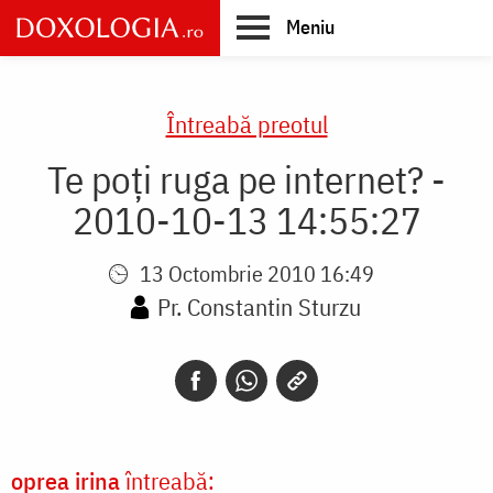
Skip
Meniu
to
main
Main
content
navigation
Întreabă preotul
Te poți ruga pe internet? -
2010-10-13 14:55:27
13 Octombrie 2010 16:49
Pr. Constantin Sturzu
oprea irina
întreabă: