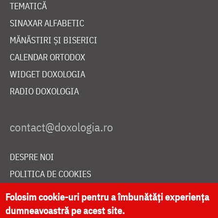
TEMATICĂ
SINAXAR ALFABETIC
MĂNĂSTIRI ȘI BISERICI
CALENDAR ORTODOX
WIDGET DOXOLOGIA
RADIO DOXOLOGIA
DESPRE NOI
POLITICA DE COOKIES
DONEAZĂ ONLINE PENTRU CATEDRALA NAȚIONALĂ
Folosim cookie-uri pentru a îmbunătăți experiența
dumneavoastră pe acest site.