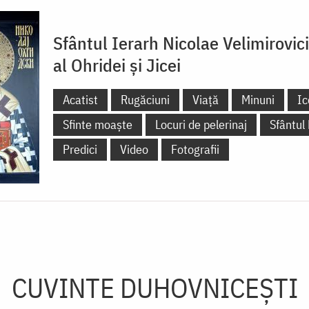
Sfântul Ierarh Nicolae Velimirovic
al Ohridei și Jicei
Acatist
Rugăciuni
Viață
Minuni
Ic
Sfinte moaște
Locuri de pelerinaj
Sfântul
Predici
Video
Fotografii
CUVINTE DUHOVNICEȘTI