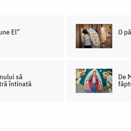
une El”
O pă
nului să
De M
ră întinată
făpt