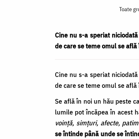
Toate
Toate gro
grozăviile
exterioare
de
Cine nu s-a speriat niciodată 
care
de care se teme omul se află î
se
teme
Cine nu s-a speriat niciodată 
omul
de care se teme omul se află î
se
află,
Se află în noi un hău peste c
de
lumile pot încăpea în acest h
fapt,
voință, simțuri, afecte, patim
în
se întinde până unde se întin