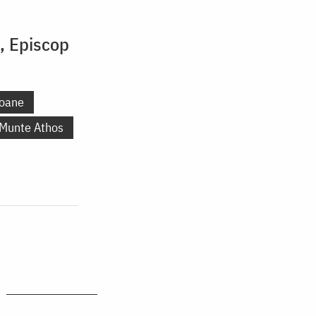
i, Episcop
oane
 Munte Athos