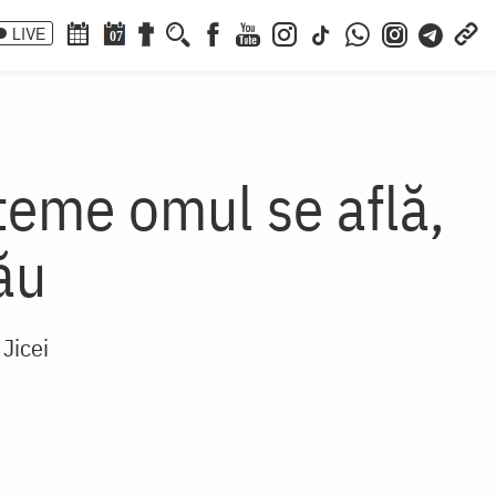
LIVE
07
 teme omul se află,
său
 Jicei