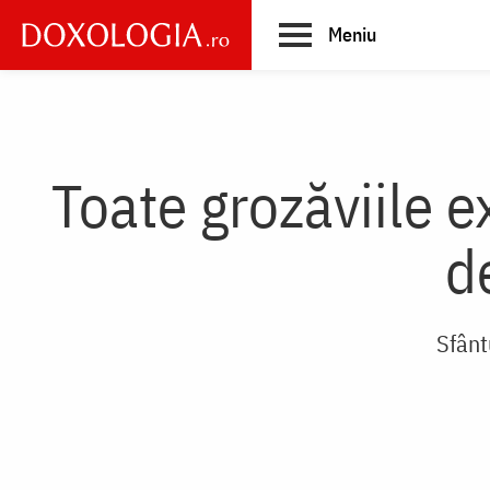
Skip
Meniu
to
main
Main
content
navigation
Toate grozăviile e
de
Sfânt