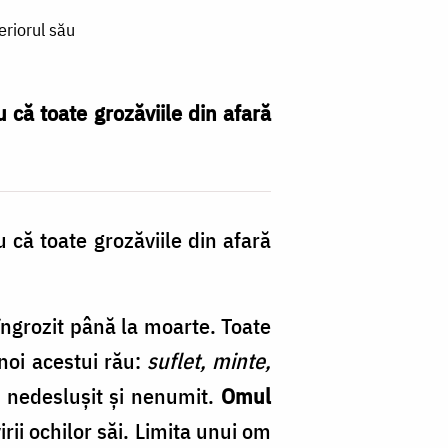
eriorul său
u că toate grozăviile din afară
u că toate grozăviile din afară
îngrozit până la moarte. Toate
noi acestui rău:
suflet, minte,
 nedeslușit și nenumit.
Omul
irii ochilor săi. Limita unui om