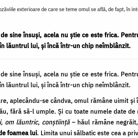
zăviile exterioare de care se teme omul se află, de fapt, în int
de sine însuși, acela nu știe ce este frica. Pentr
n lăuntrul lui, și încă într-un chip neîmblânzit.
de sine însuși, acela nu știe ce este frica. Pentr
n lăuntrul lui, și încă într-un chip neîmblânzit.
are, aplecându-se cândva, omul rămâne uimit și 
ău, fără să-l umple. Și cu toate numele date de 
i, om lăuntric, conștiință
– hăul rămâne negrăit,
de foamea lui
. Limita unui sălbatic este cea a priv