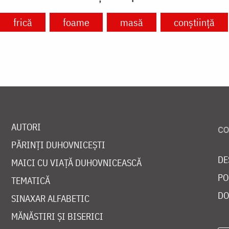
frică
foame
masă
conștiință
AUTORI
PĂRINȚI DUHOVNICEȘTI
DE
MAICI CU VIAȚĂ DUHOVNICEASCĂ
PO
TEMATICĂ
DO
SINAXAR ALFABETIC
MĂNĂSTIRI ȘI BISERICI