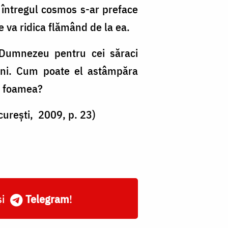
ă întregul cosmos s-ar preface
e va ridica flămând de la ea.
 Dumnezeu pentru cei săraci
ârni. Cum poate el astâmpăra
e foamea?
curești, 2009, p. 23)
și
Telegram
!