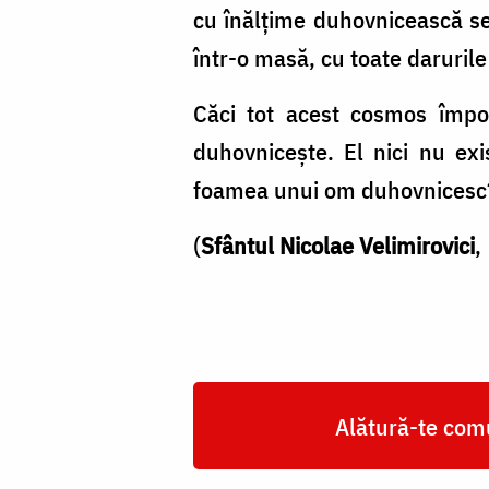
interiorul
cu înălțime duhovnicească se 
său
într-o masă, cu toate daruril
Căci tot acest cosmos împo
duhovnicește. El nici nu ex
foamea unui om duhovnicesc? 
(
Sfântul Nicolae Velimirovici
,
Alătură-te comu