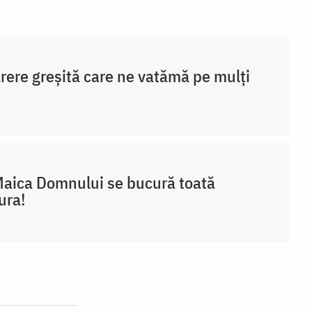
rere greșită care ne vatămă pe mulți
aica Domnului se bucură toată
ura!