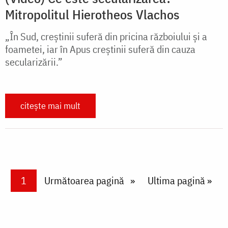
Mitropolitul Hierotheos Vlachos
„În Sud, creștinii suferă din pricina războiului și a
foametei, iar în Apus creștinii suferă din cauza
secularizării.”
citește mai mult
Paginare
Current page
1
Next page
Următoarea pagină
Last page
Ultima pagină »