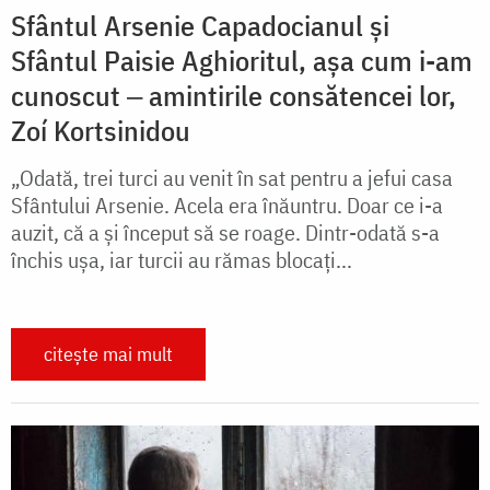
Sfântul Arsenie Capadocianul și
Sfântul Paisie Aghioritul, așa cum i-am
cunoscut ‒ amintirile consătencei lor,
Zoí Kortsinidou
„Odată, trei turci au venit în sat pentru a jefui casa
Sfântului Arsenie. Acela era înăuntru. Doar ce i-a
auzit, că a și început să se roage. Dintr-odată s-a
închis ușa, iar turcii au rămas blocați...
citește mai mult