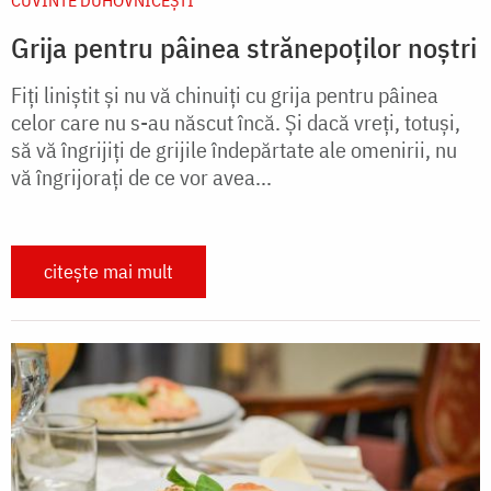
CUVINTE DUHOVNICEȘTI
Grija pentru pâinea strănepoților noștri
Fiţi liniştit şi nu vă chinuiţi cu grija pentru pâinea
celor care nu s-au născut încă. Şi dacă vreţi, totuşi,
să vă îngrijiţi de grijile îndepărtate ale omenirii, nu
vă îngrijoraţi de ce vor avea...
citește mai mult