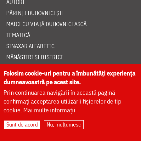
AUTORI
PĂRINȚI DUHOVNICEȘTI
MAICI CU VIAȚĂ DUHOVNICEASCĂ
TEMATICĂ
SINAXAR ALFABETIC
MĂNĂSTIRI ȘI BISERICI
CALENDAR ORTODOX
Folosim cookie-uri pentru a îmbunătăți experiența
WIDGET DOXOLOGIA
dumneavoastră pe acest site.
RADIO DOXOLOGIA
Prin continuarea navigării în această pagină
confirmați acceptarea utilizării fișierelor de tip
cookie.
Mai multe informații
Sunt de acord
Nu, mulțumesc
DESPRE NOI