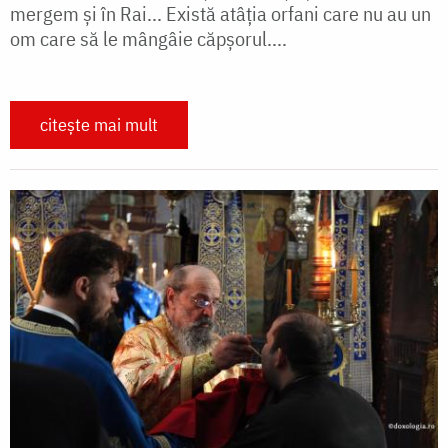
mergem și în Rai... Există atâția orfani care nu au un
om care să le mângâie căpșorul....
citește mai mult