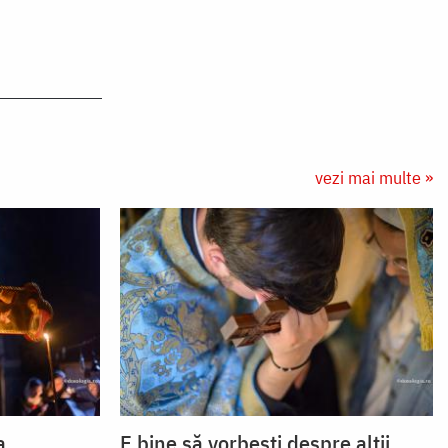
vezi mai multe »
a
E bine să vorbești despre alții