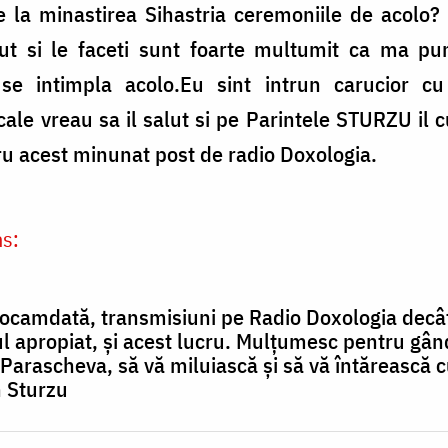
e la minastirea Sihastria ceremoniile de acolo?
cut si le faceti sunt foarte multumit ca ma pu
 se intimpla acolo.Eu sint intrun carucior cu
e vreau sa il salut si pe Parintele STURZU il c
ru acest minunat post de radio Doxologia.
s:
ocamdată, transmisiuni pe Radio Doxologia decât
rul apropiat, și acest lucru. Mulțumesc pentru g
i Parascheva, să vă miluiască și să vă întărească 
n Sturzu