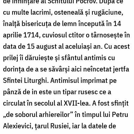
de înființare al Schitului Pocrov. După ce
cu multe lacrimi, osteneală și rugăciune,
înalță bisericuța de lemn începută în 14
aprilie 1714, cuviosul ctitor o târnosește în
data de 15 august al aceluiași an. Cu acest
prilej îi dăruiește și sfântul antimis cu
dorința de a se săvârși aici neîncetat jertfa
Sfintei Liturghi. Antimisul imprimat pe
pânză de in este un tipar rusesc ce a
circulat în secolul al XVII-lea. A fost sfințit
„de soborul arhiereilor” în timpul lui Petru
Alexievici, țarul Rusiei, iar la datele de