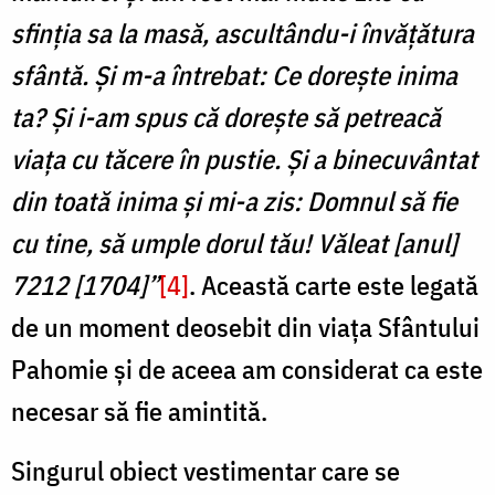
sfinţia sa la masă, ascultându-i învăţătura
sfântă. Şi m-a întrebat: Ce doreşte inima
ta? Şi i-am spus că doreşte să petreacă
viaţa cu tăcere în pustie. Şi a binecuvântat
din toată inima şi mi-a zis: Domnul să fie
cu tine, să umple dorul tău! Văleat [anul]
7212 [1704]”
[4]
. Această carte este legată
de un moment deosebit din viața Sfântului
Pahomie și de aceea am considerat ca este
necesar să fie amintită.
Singurul obiect vestimentar care se