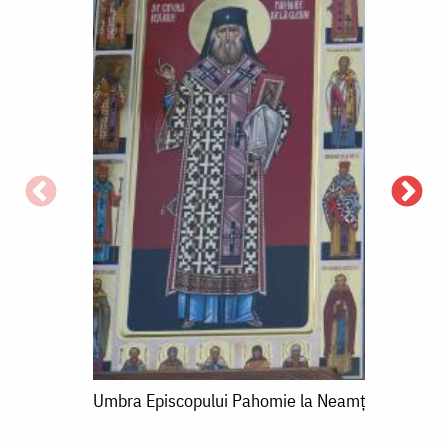
E
l
Umbra
Umbra Episcopului Pahomie la Neamț
Episcopului