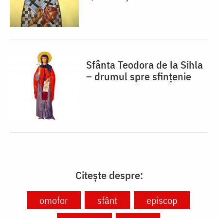
Sfânta Teodora de la Sihla
– drumul spre sfințenie
Citește despre:
omofor
sfânt
episcop