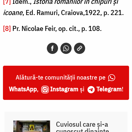
[7]
Idem.,
Istoria românilor în chipuri și
icoane
, Ed. Ramuri, Craiova,1922, p. 221.
[8]
Pr. Nicolae Feir, op. cit., p. 108.
Alătură-te comunității noastre pe
WhatsApp
,
Instagram
și
Telegram
!
Cuviosul care și-a
cunoscut dinainte