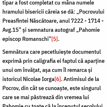
tipar a fost completat cu mâna numele
hramului bisericii căreia se dă: „Pocrovului
Preasfintei Născătoare, anul 7222 - 1714 -
Avg.15” și semnatura autograf „Pahomie
episcop Romanschi”
[5]
.
Semnătura care pecetluiește documentul
exprimă prin caligrafia ei faptul că aparține
unui om învățat, așa cum îl remarca și
istoricul Nicolae Iorga
[6]
. Antimisul de la
Pocrov, din cât se cunoaște, este singurul
care se mai păstrează din vremea lui
Pahomie cu toate că la începutul secolului