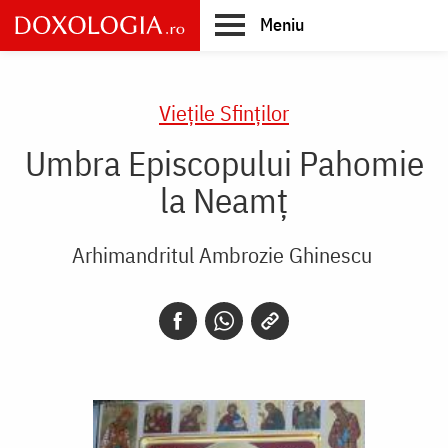
Skip
Meniu
to
main
Main
content
navigation
Vieţile Sfinţilor
Umbra Episcopului Pahomie
la Neamț
Arhimandritul Ambrozie Ghinescu