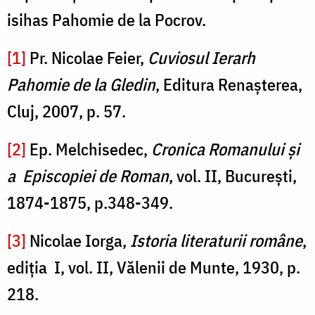
isihas Pahomie de la Pocrov.
[1]
Pr. Nicolae Feier,
Cuviosul Ierarh
Pahomie de la Gledin
, Editura Renașterea,
Cluj, 2007, p. 57.
[2]
Ep. Melchisedec,
Cronica Romanului şi
a Episcopiei de Roman
, vol. II, Bucureşti,
1874-1875, p.348-349.
[3]
Nicolae Iorga,
Istoria literaturii române
,
ediţia I, vol. II, Vălenii de Munte, 1930, p.
218.