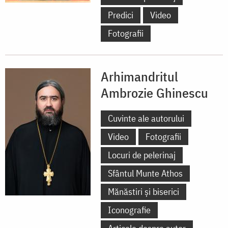
Predici
Video
Fotografii
Arhimandritul
Ambrozie Ghinescu
Cuvinte ale autorului
Video
Fotografii
Locuri de pelerinaj
Sfântul Munte Athos
Mănăstiri și biserici
Iconografie