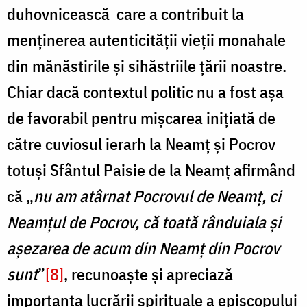
duhovnicească care a contribuit la
menținerea autenticității vieții monahale
din mănăstirile și sihăstriile țării noastre.
Chiar dacă contextul politic nu a fost așa
de favorabil pentru mișcarea inițiată de
către cuviosul ierarh la Neamț și Pocrov
totuși Sfântul Paisie de la Neamț afirmând
că „
nu am atârnat Pocrovul de Neamţ, ci
Neamţul de Pocrov, că toată rânduiala şi
aşezarea de acum din Neamţ din Pocrov
sunt
”
[8]
, recunoaște și apreciază
importanța lucrării spirituale a episcopului