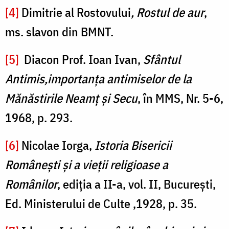
[4]
Dimitrie al Rostovului
, Rostul de aur
,
ms. slavon din BMNT.
[5]
Diacon Prof. Ioan Ivan,
Sf
ântul
Antimis,importanța antimiselor de la
Mănăstirile Neamț și Secu
, în MMS, Nr. 5-6,
1968, p. 293.
[6]
Nicolae Iorga,
Istoria Bisericii
Româneşti şi a vieţii religioase a
Românilor
, ediţia a II-a, vol. II, Bucureşti,
Ed. Ministerului de Culte ,1928, p. 35.