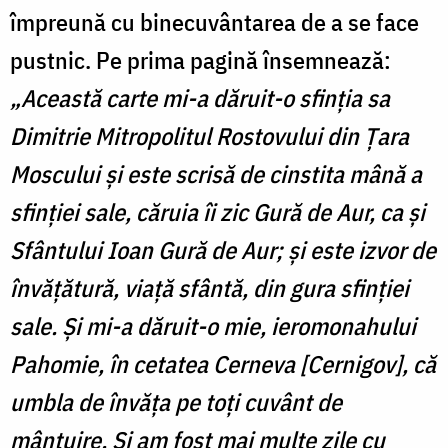
împreună cu binecuvântarea de a se face
pustnic. Pe prima pagină însemnează:
„Această carte mi-a dăruit-o sfinţia sa
Dimitrie Mitropolitul Rostovului din Ţara
Moscului şi este scrisă de cinstita mână a
sfinţiei sale, căruia îi zic Gură de Aur, ca şi
Sfântului Ioan Gură de Aur; şi este izvor de
învăţătură, viaţă sfântă, din gura sfinţiei
sale. Şi mi-a dăruit-o mie, ieromonahului
Pahomie, în cetatea Cerneva [Cernigov], că
umbla de învăţa pe toţi cuvânt de
mântuire. Şi am fost mai multe zile cu