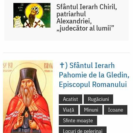
Sfântul Ierarh Chiril,
patriarhul
Alexandriei,
„judecător al lumii”
✝) Sfântul Ierarh
Pahomie de la Gledin,
Episcopul Romanului
Acatist
Rugăciuni
Viață
Minuni
Icoane
Sfinte moaște
Locuri de pelerinaj