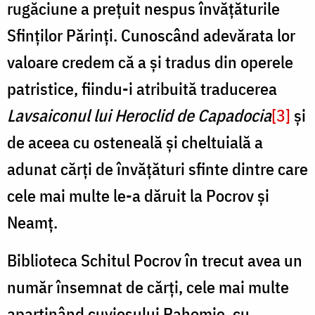
rugăciune a prețuit nespus învățăturile
Sfinților Părinți. Cunoscând adevărata lor
valoare credem că a și tradus din operele
patristice, fiindu-i atribuită traducerea
Lavsaiconul lui Heroclid de Capadocia
[3]
și
de aceea cu osteneală și cheltuială a
adunat cărți de învățături sfinte dintre care
cele mai multe le-a dăruit la Pocrov și
Neamț.
Biblioteca Schitul Pocrov în trecut avea un
număr însemnat de cărţi, cele mai multe
aparţinând cuviosului Pahomie, cu