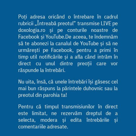
Poți adresa oricând o întrebare în cadrul
rubricii „Întreabă preotul” transmise LIVE pe
doxologia.ro și pe conturile noastre de
Facebook și YouTube.De aceea, te îndemnăm
să te abonezi la canalul de YouTube și să ne
urmărești pe Facebook, pentru a primi în
timp util notificările și a afla când intrăm în
direct cu unul dintre preoții care vor
răspunde la întrebări.
Nu uita, însă, că unele întrebări își găsesc cel
mai bun răspuns la părintele duhovnic sau la
preotul din parohia ta!
Pentru că timpul transmisiunilor în direct
este limitat, ne rezervăm dreptul de a
selecta, modera și edita întrebările și
comentariile adresate.