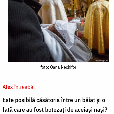
foto:
foto: Oana Nechifor
Oana
Nechifor
Alex
întreabă:
Este posibilă căsătoria între un băiat și o
fată care au fost botezați de aceiași nași?