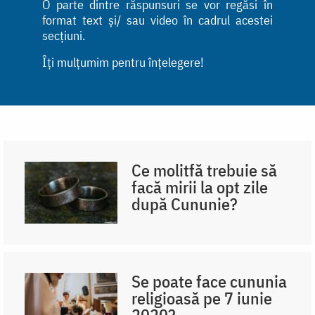
O parte dintre răspunsuri se vor regăsi în
format text și/ sau video în cadrul acestei
secțiuni.
Îți mulțumim pentru înțelegere!
Ce molitfă trebuie să
facă mirii la opt zile
după Cununie?
Se poate face cununia
religioasă pe 7 iunie
2020?