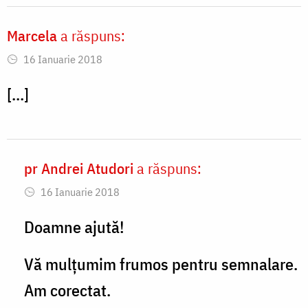
Marcela
a răspuns:
16 Ianuarie 2018
[...]
pr Andrei Atudori
a răspuns:
In
16 Ianuarie 2018
reply
to
Doamne ajută!
Buna
Vă mulțumim frumos pentru semnalare.
ziua.
Am corectat.
Nu