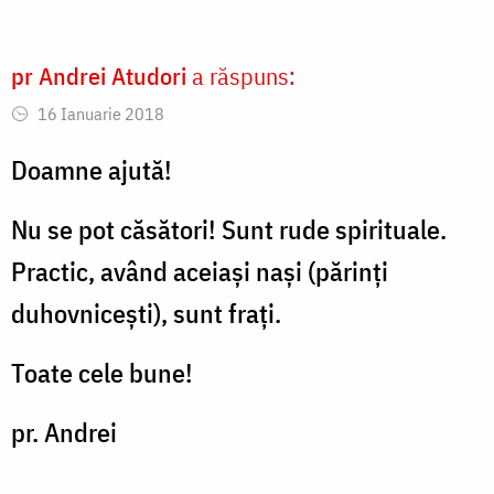
pr Andrei Atudori
a răspuns:
16 Ianuarie 2018
Doamne ajută!
Nu se pot căsători! Sunt rude spirituale.
Practic, având aceiași nași (părinți
duhovnicești), sunt frați.
Toate cele bune!
pr. Andrei