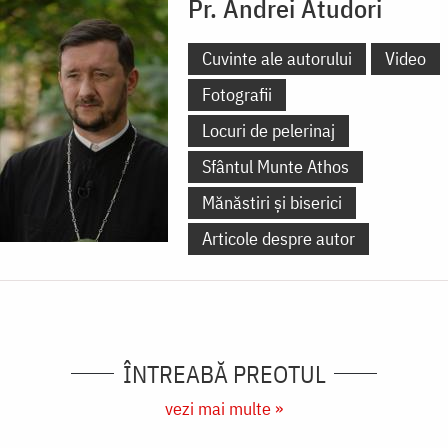
Pr. Andrei Atudori
Cuvinte ale autorului
Video
Fotografii
Locuri de pelerinaj
Sfântul Munte Athos
Mănăstiri și biserici
Articole despre autor
ÎNTREABĂ PREOTUL
vezi mai multe »