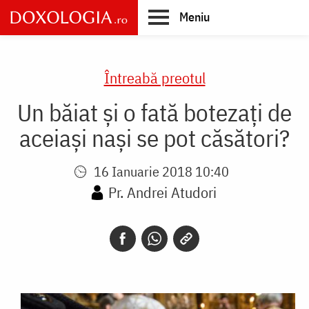
Skip
Meniu
to
main
Main
content
navigation
Întreabă preotul
Un băiat și o fată botezați de
aceiași nași se pot căsători?
16 Ianuarie 2018 10:40
Pr. Andrei Atudori