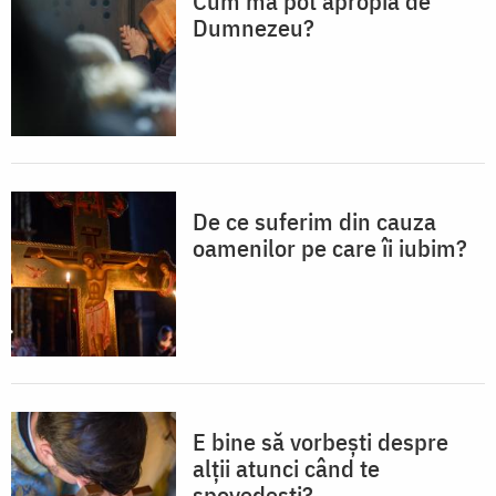
Cum mă pot apropia de
Dumnezeu?
De ce suferim din cauza
oamenilor pe care îi iubim?
E bine să vorbești despre
alții atunci când te
spovedești?