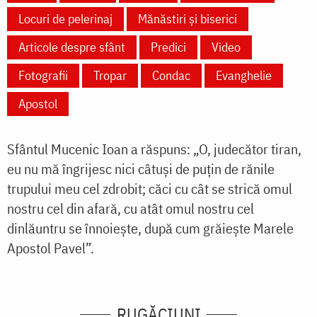
Locuri de pelerinaj
Mănăstiri și biserici
Articole despre sfânt
Predici
Video
Fotografii
Tropar
Condac
Evanghelie
Apostol
Sfântul Mucenic Ioan a răspuns: „O, judecător tiran,
eu nu mă îngrijesc nici câtuși de puțin de rănile
trupului meu cel zdrobit; căci cu cât se strică omul
nostru cel din afară, cu atât omul nostru cel
dinlăuntru se înnoiește, după cum grăiește Marele
Apostol Pavel”.
RUGĂCIUNI