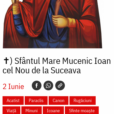
✝)
Sfântul Mare Mucenic Ioan
cel Nou de la Suceava
2 Iunie
Acatist
Paraclis
Canon
Rugăciuni
Viață
Minuni
Icoane
Sfinte moaște