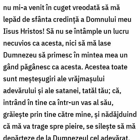
nu mi-a venit în cuget vreodată să mă
lepăd de sfânta credință a Domnului meu
Iisus Hristos! Să nu se întâmple un lucru
necuvios ca acesta, nici să mă lase
Dumnezeu să primesc în mintea mea un
gând păgânesc ca acesta. Acestea toate
sunt meșteșugiri ale vrăjmașului
adevărului și ale satanei, tatăl tău; că,
intrând în tine ca într-un vas al său,
grăiește prin tine către mine, și nădăjduind
că mă va trage spre pieire, se silește să mă
depărteze de la Dumnezeul cel adevărat,