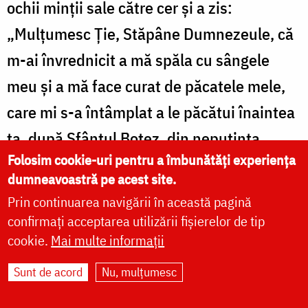
ochii minții sale către cer și a zis:
„Mulțumesc Ție, Stăpâne Dumnezeule, că
m-ai învrednicit a mă spăla cu sângele
meu și a mă face curat de păcatele mele,
care mi s-a întâmplat a le păcătui înaintea
ta, după Sfântul Botez, din neputința
Folosim cookie-uri pentru a îmbunătăți experiența
omenească”. Iar muncitorii aceia, auzind
dumneavoastră pe acest site.
pe mucenic rugându-se lui Dumnezeu, s-
Prin continuarea navigării în această pagină
au umplut de mai multă mânie și atât de
confirmați acceptarea utilizării fișierelor de tip
cookie.
Mai multe informații
cumplit l-au bătut, până ce i s-a stins și
glasul.
Sunt de acord
Nu, mulțumesc
Apoi, făcându-se seară, ighemonul a