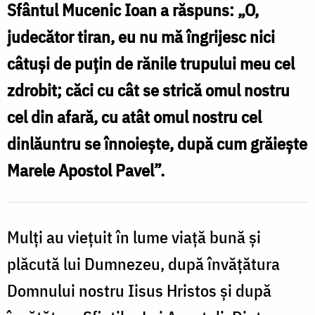
Mucenic
Sfântul Mucenic Ioan a răspuns: „O,
Ioan
judecător tiran, eu nu mă îngrijesc nici
cel
câtuși de puțin de rănile trupului meu cel
Nou
zdrobit; căci cu cât se strică omul nostru
de
cel din afară, cu atât omul nostru cel
la
dinlăuntru se înnoiește, după cum grăiește
Suceava
Marele Apostol Pavel”.
Mulți au viețuit în lume viață bună și
plăcută lui Dumnezeu, după învățătura
Domnului nostru Iisus Hristos și după