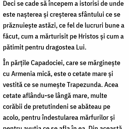
Deci se cade să începem a istorisi de unde
este nașterea și creșterea sfântului ce se
prăznuiește astăzi, ce fel de lucruri bune a
făcut, cum a mărturisit pe Hristos și cum a
pătimit pentru dragostea Lui.
În părțile Capadociei, care se mărginește
cu Armenia mică, este o cetate mare și
vestită ce se numește Trapezunda. Acea
cetate aflându-se lângă mare, multe
corăbii de pretutindeni se abăteau pe
acolo, pentru îndestularea mărfurilor și
pentru avuția ce se afla în ea. Din această