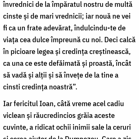
învrednici de la împăratul nostru de multă
cinste și de mari vrednicii; iar nouă ne vei
fi ca un frate adevărat, îndulcindu-te de
viața cea dulce împreună cu noi. Deci calcă
în picioare legea și credința creștinească,
ca una ce este defăimată și proastă, încât
să vadă și alții și să învețe de la tine a
cinsti credința noastră”.
Iar fericitul Ioan, câtă vreme acel cadiu
viclean și răucredincios grăia aceste
cuvinte, a ridicat ochii inimii sale la ceruri
și cerea ajutor de la Dumnezeu, Care a zis