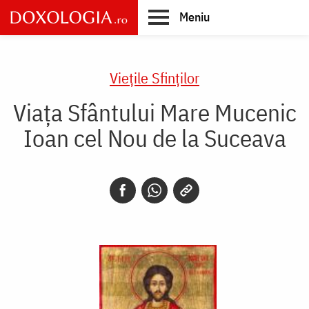
Skip
Meniu
to
main
Main
content
navigation
Vieţile Sfinţilor
Viața Sfântului Mare Mucenic
Ioan cel Nou de la Suceava