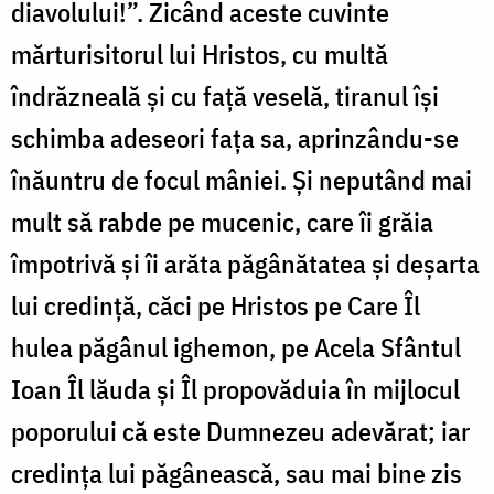
diavolului!”. Zicând aceste cuvinte
mărturisitorul lui Hristos, cu multă
îndrăzneală și cu față veselă, tiranul își
schimba adeseori fața sa, aprinzându-se
înăuntru de focul mâniei. Și neputând mai
mult să rabde pe mucenic, care îi grăia
împotrivă și îi arăta păgânătatea și deșarta
lui credință, căci pe Hristos pe Care Îl
hulea păgânul ighemon, pe Acela Sfântul
Ioan Îl lăuda și Îl propovăduia în mijlocul
poporului că este Dumnezeu adevărat; iar
credința lui păgânească, sau mai bine zis