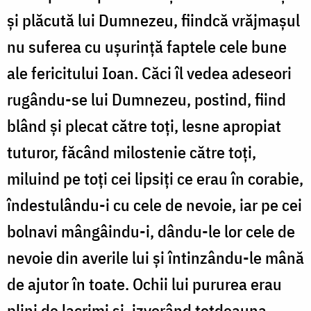
și plăcută lui Dumnezeu, fiindcă vrăjmașul
nu suferea cu ușurință faptele cele bune
ale fericitului Ioan. Căci îl vedea adeseori
rugându-se lui Dumnezeu, postind, fiind
blând și plecat către toți, lesne apropiat
tuturor, făcând milostenie către toți,
miluind pe toți cei lipsiți ce erau în corabie,
îndestulându-i cu cele de nevoie, iar pe cei
bolnavi mângâindu-i, dându-le lor cele de
nevoie din averile lui și întinzându-le mână
de ajutor în toate. Ochii lui pururea erau
plini de lacrimi și, izvorând totdeauna