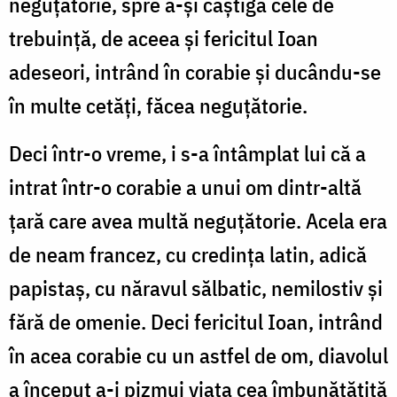
neguțătorie, spre a-și câștiga cele de
trebuință, de aceea și fericitul Ioan
adeseori, intrând în corabie și ducându-se
în multe cetăți, făcea neguțătorie.
Deci într-o vreme, i s-a întâmplat lui că a
intrat într-o corabie a unui om dintr-altă
țară care avea multă neguțătorie. Acela era
de neam francez, cu credința latin, adică
papistaș, cu năravul sălbatic, nemilostiv și
fără de omenie. Deci fericitul Ioan, intrând
în acea corabie cu un astfel de om, diavolul
a început a-i pizmui viața cea îmbunătățită