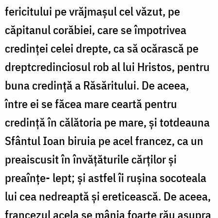
fericitului pe vrăjmașul cel văzut, pe
căpitanul corăbiei, care se împotrivea
credinței celei drepte, ca să ocărască pe
dreptcredinciosul rob al lui Hristos, pentru
buna credință a Răsăritului. De aceea,
între ei se făcea mare ceartă pentru
credință în călătoria pe mare, și totdeauna
Sfântul Ioan biruia pe acel francez, ca un
preaiscusit în învățăturile cărților și
preaînțe- lept; și astfel îi rușina socoteala
lui cea nedreaptă și ereticească. De aceea,
francezul acela se mânia foarte rău asupra