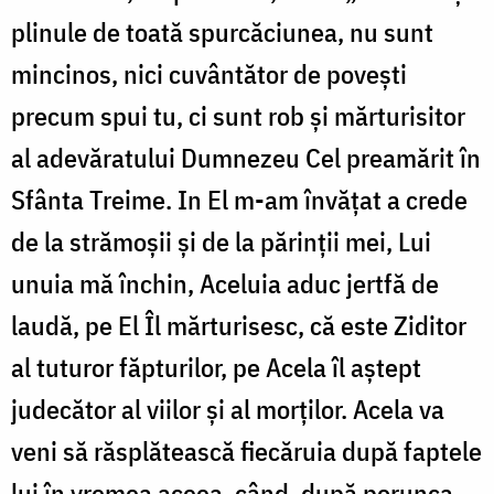
plinule de toată spur­căciunea, nu sunt
mincinos, nici cuvântător de povești
precum spui tu, ci sunt rob și mărturisitor
al adevăratului Dumnezeu Cel preamărit în
Sfânta Treime. In El m-am învățat a crede
de la strămoșii și de la părinții mei, Lui
unuia mă închin, Aceluia aduc jertfă de
laudă, pe El Îl mărturisesc, că este Ziditor
al tuturor făpturilor, pe Acela îl aștept
judecător al viilor și al morților. Acela va
veni să răsplătească fiecăruia după faptele
lui în vremea aceea, când, după porunca