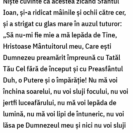
Niște cuvinte ca acestea zicând Sfântul
Ioan, și-a ridicat mâinile și ochii către cer,
și a strigat cu glas mare în auzul tuturor:
„Să nu-mi fie mie a mă lepăda de Tine,
Hristoase Mântuitorul meu, Care ești
Dumnezeu preamărit împreună cu Tatăl
Tău Cel fără de început și cu Preasfântul
Duh, o Putere și o împărăție! Nu mă voi
închina soarelui, nu voi sluji focului, nu voi
jertfi luceafărului, nu mă voi lepăda de
lumină, nu mă voi lipi de întuneric, nu voi
lăsa pe Dumnezeul meu și nici nu voi sluji