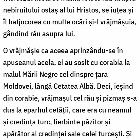
nebiruitului ostaș al lui Hristos, se iuțea și
îl batjocorea cu multe ocări și-l vrăjmășuia,
gândind rău asupra lui.
O vrăjmășie ca aceea aprinzându-se în
apuseanul acela, ei au sosit cu corabia la
malul Mării Negre cel dinspre țara
Moldovei, lângă Cetatea Albă. Deci, ieșind
din corabie, vrăjmașul cel rău și pizmaș s-a
dus la eparhul cetății, care era cu neamul
și credința turc, fierbinte păzitor și
apărător al credinței sale celei turcești. Și