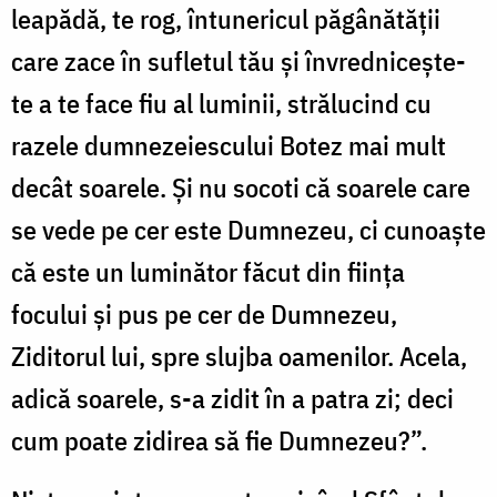
leapădă, te rog, întunericul păgânătății
care zace în sufletul tău și învrednicește-
te a te face fiu al luminii, strălucind cu
razele dumnezeiescului Botez mai mult
decât soarele. Și nu socoti că soarele care
se vede pe cer este Dumnezeu, ci cunoaște
că este un luminător făcut din ființa
focului și pus pe cer de Dumnezeu,
Ziditorul lui, spre slujba oamenilor. Acela,
adică soarele, s-a zidit în a patra zi; deci
cum poate zidirea să fie Dumnezeu?”.