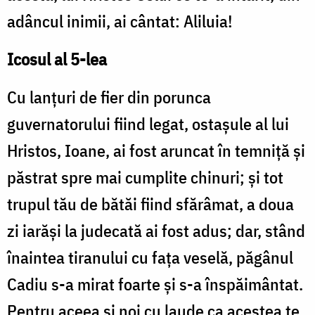
adâncul inimii, ai cântat: Aliluia!
Icosul al 5-lea
Cu lanţuri de fier din porunca
guvernatorului fiind legat, ostaşule al lui
Hristos, Ioane, ai fost aruncat în temniţă şi
păstrat spre mai cumplite chinuri; şi tot
trupul tău de bătăi fiind sfărâmat, a doua
zi iarăşi la judecată ai fost adus; dar, stând
înaintea tiranului cu faţa veselă, păgânul
Cadiu s-a mirat foarte şi s-a înspăimântat.
Pentru aceea şi noi cu laude ca acestea te