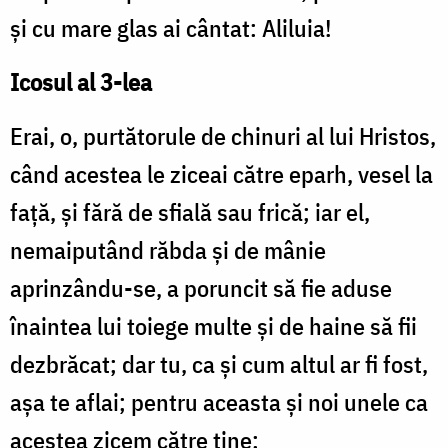
şi cu mare glas ai cântat: Aliluia!
Icosul al 3-lea
Erai, o, purtătorule de chinuri al lui Hristos,
când acestea le ziceai către eparh, vesel la
faţă, şi fără de sfială sau frică; iar el,
nemaiputând răbda şi de mânie
aprinzându-se, a poruncit să fie aduse
înaintea lui toiege multe şi de haine să fii
dezbrăcat; dar tu, ca şi cum altul ar fi fost,
aşa te aflai; pentru aceasta şi noi unele ca
acestea zicem către tine: