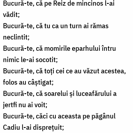
Bucură-te, că pe Reiz de mincinos l-ai
vădit;
Bucură-te, că tu ca un turn ai rămas
neclintit;
Bucură-te, că momirile eparhului întru
nimic le-ai socotit;
Bucură-te, că toţi cei ce au văzut acestea,
folos au câştigat;
Bucură-te, că soarelui şi luceafărului a
jertfi nu ai voit;
Bucură-te, căci cu aceasta pe păgânul
Cadiu l-ai dispreţuit;