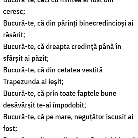
ceresc;
Bucură-te, că din părinţi binecredincioşi ai
răsărit;
Bucură-te, că dreapta credinţă până în
sfârşit ai păzit;
Bucură-te, că din cetatea vestită
Trapezunda ai ieşit;
Bucură-te, că prin toate faptele bune
desăvârşit te-ai împodobit;
Bucură-te, că pe mare, neguţător iscusit ai
fost;