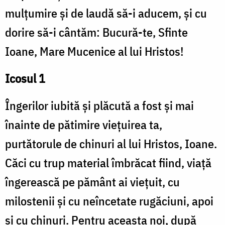
mulţumire şi de laudă să-i aducem, şi cu
dorire să-i cântăm: Bucură-te, Sfinte
Ioane, Mare Mucenice al lui Hristos!
Icosul 1
Îngerilor iubită şi plăcută a fost şi mai
înainte de pătimire vieţuirea ta,
purtătorule de chinuri al lui Hristos, Ioane.
Căci cu trup material îmbrăcat fiind, viaţă
îngerească pe pământ ai vieţuit, cu
milostenii şi cu neîncetate rugăciuni, apoi
şi cu chinuri. Pentru aceasta noi, după