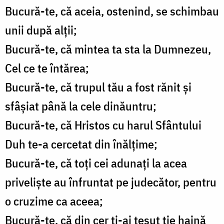
Bucură-te, că aceia, ostenind, se schimbau
unii după alţii;
Bucură-te, că mintea ta sta la Dumnezeu,
Cel ce te întărea;
Bucură-te, că trupul tău a fost rănit şi
sfâşiat până la cele dinăuntru;
Bucură-te, că Hristos cu harul Sfântului
Duh te-a cercetat din înălţime;
Bucură-te, că toţi cei adunaţi la acea
privelişte au înfruntat pe judecător, pentru
o cruzime ca aceea;
Bucură-te, că din cer ţi-ai ţesut ţie haină