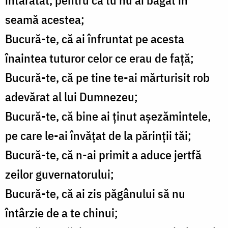
întărâtat, pentru că tu nu ai băgat în
seamă acestea;
Bucură-te, că ai înfruntat pe acesta
înaintea tuturor celor ce erau de faţă;
Bucură-te, că pe tine te-ai mărturisit rob
adevărat al lui Dumnezeu;
Bucură-te, că bine ai ţinut aşezămintele,
pe care le-ai învăţat de la părinţii tăi;
Bucură-te, că n-ai primit a aduce jertfă
zeilor guvernatorului;
Bucură-te, că ai zis păgânului să nu
întârzie de a te chinui;