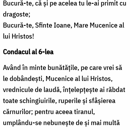
Bucură-te, că şi pe acelea tu le-ai primit cu
dragoste;
Bucură-te, Sfinte Ioane, Mare Mucenice al
lui Hristos!
Condacul al 6-lea
Având în minte bunătăţile, pe care vrei să
le dobândeşti, Mucenice al lui Hristos,
vrednicule de laudă, înţelepţeşte ai răbdat
toate schingiuirile, ruperile şi sfâşierea
cărnurilor; pentru aceea tiranul,
umplându-se nebuneşte de şi mai multă