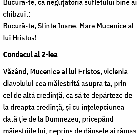
Bucură-te, că neguţătoria sufletului bine ai
chibzuit;
Bucură-te, Sfinte Ioane, Mare Mucenice al
lui Hristos!
Condacul al 2-lea
Văzând, Mucenice al lui Hristos, viclenia
diavolului cea măiestrită asupra ta, prin
cel de altă credinţă, ca să te depărteze de
la dreapta credinţă, şi cu înţelepciunea
dată ţie de la Dumnezeu, pricepând
măiestriile lui, neprins de dânsele ai rămas