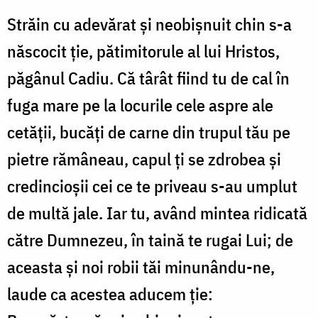
Străin cu adevărat şi neobişnuit chin s-a
născocit ţie, pătimitorule al lui Hristos,
păgânul Cadiu. Că târât fiind tu de cal în
fuga mare pe la locurile cele aspre ale
cetăţii, bucăţi de carne din trupul tău pe
pietre rămâneau, capul ţi se zdrobea şi
credincioşii cei ce te priveau s-au umplut
de multă jale. Iar tu, având mintea ridicată
către Dumnezeu, în taină te rugai Lui; de
aceasta şi noi robii tăi minunându-ne,
laude ca acestea aducem ţie: