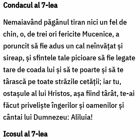
Condacul al 7-lea
Nemaiavând păgânul tiran nici un fel de
chin, o, de trei ori fericite Mucenice, a
poruncit să fie adus un cal neînvăţat şi
sireap, şi sfintele tale picioare să fie legate
tare de coada lui şi să te poarte şi să te
târască pe toate străzile cetăţii; iar tu,
ostaşule al lui Hristos, aşa fiind târât, te-ai
făcut privelişte îngerilor şi oamenilor şi
cântai lui Dumnezeu: Aliluia!
Icosul al 7-lea