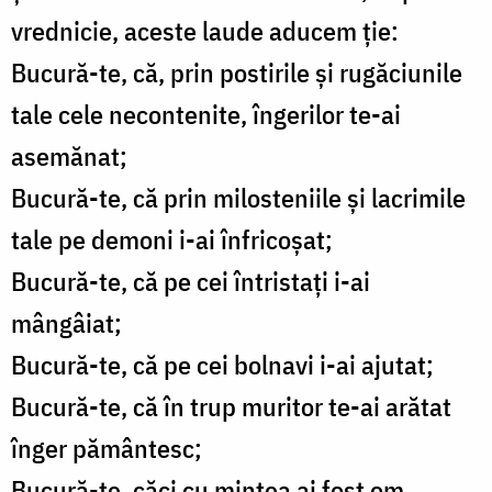
vrednicie, aceste laude aducem ţie:
Bucură-te, că, prin postirile şi rugăciunile
tale cele necontenite, îngerilor te-ai
asemănat;
Bucură-te, că prin milosteniile şi lacrimile
tale pe demoni i-ai înfricoşat;
Bucură-te, că pe cei întristaţi i-ai
mângâiat;
Bucură-te, că pe cei bolnavi i-ai ajutat;
Bucură-te, că în trup muritor te-ai arătat
înger pământesc;
Bucură-te, căci cu mintea ai fost om