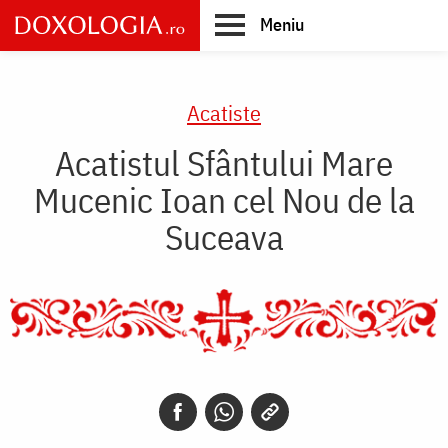
Skip
Meniu
to
main
Main
content
navigation
Acatiste
Acatistul Sfântului Mare
Mucenic Ioan cel Nou de la
Suceava