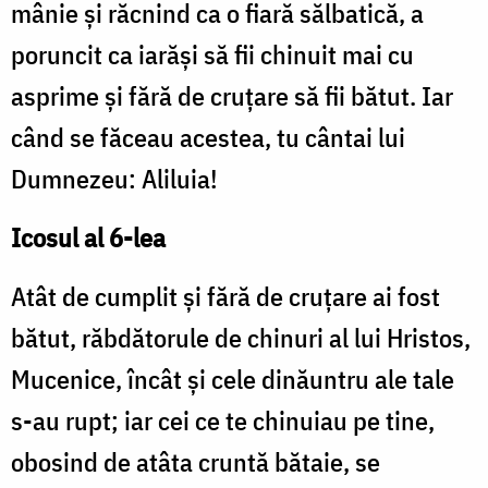
mânie şi răcnind ca o fiară sălbatică, a
poruncit ca iarăşi să fii chinuit mai cu
asprime şi fără de cruţare să fii bătut. Iar
când se făceau acestea, tu cântai lui
Dumnezeu: Aliluia!
Icosul al 6-lea
Atât de cumplit şi fără de cruţare ai fost
bătut, răbdătorule de chinuri al lui Hristos,
Mucenice, încât şi cele dinăuntru ale tale
s-au rupt; iar cei ce te chinuiau pe tine,
obosind de atâta cruntă bătaie, se