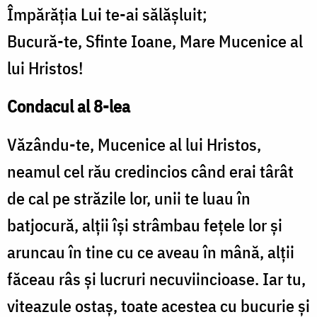
Împărăţia Lui te-ai sălăşluit;
Bucură-te, Sfinte Ioane, Mare Mucenice al
lui Hristos!
Condacul al 8-lea
Văzându-te, Mucenice al lui Hristos,
neamul cel rău credincios când erai târât
de cal pe străzile lor, unii te luau în
batjocură, alţii îşi strâmbau feţele lor şi
aruncau în tine cu ce aveau în mână, alţii
făceau râs şi lucruri necuviincioase. Iar tu,
viteazule ostaş, toate acestea cu bucurie şi