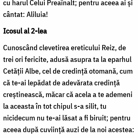
cu harul Celui Preaînalt; pentru aceea ai şi
cântat: Aliluia!
Icosul al 2-lea
Cunoscând clevetirea ereticului Reiz, de
trei ori fericite, adusă asupra ta la eparhul
Cetăţii Albe, cel de credinţă otomană, cum
că te-ai lepădat de adevărata credinţă
creştinească, măcar că acela a te ademeni
la aceasta în tot chipul s-a silit, tu
nicidecum nu te-ai lăsat a fi biruit; pentru
aceea după cuviinţă auzi de la noi acestea: