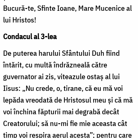
Bucură-te, Sfinte Ioane, Mare Mucenice al
lui Hristos!
Condacul al 3-lea
De puterea harului Sfântului Duh fiind
întărit, cu multă îndrăzneală către
guvernator ai zis, viteazule ostaş al lui
Iisus: „Nu crede, o, tirane, că eu mă voi
lepăda vreodată de Hristosul meu şi că mă
voi închina făpturii mai degrabă decât
Creatorului; să nu-mi fie mie aceasta cât
timp voi respira aerul acesta”; pentru care