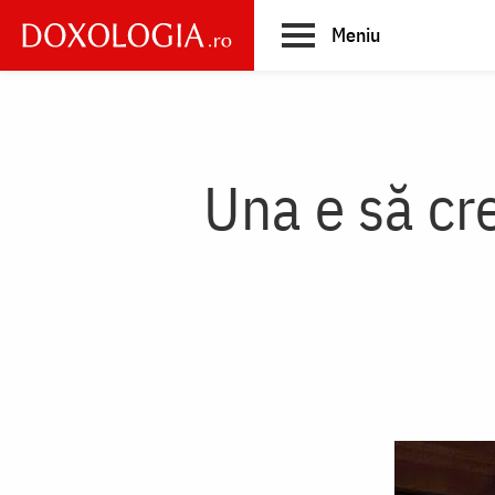
Skip
Meniu
to
main
Main
content
navigation
Una e să cre