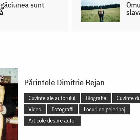
rugăciunea sunt
Omul
că
slav
Părintele Dimitrie Bejan
Cuvinte ale autorului
Biografie
Cuvinte d
Video
Fotografii
Locuri de pelerinaj
Articole despre autor