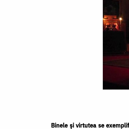
Una
e
să
crezi,
Binele şi virtutea se exemplif