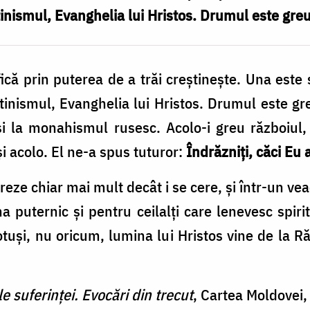
ştinismul, Evanghelia lui Hristos. Drumul este greu,
ică prin puterea de a trăi creştineşte. Una este 
ştinismul, Evanghelia lui Hristos. Drumul este gr
şi la monahismul rusesc. Acolo-i greu războiul,
şi acolo. El ne-a spus tuturor:
Îndrăzniţi, căci Eu
creze chiar mai mult decât i se cere, şi într-un v
a puternic şi pentru ceilalţi care lenevesc spir
otuşi, nu oricum, lumina lui Hristos vine de la R
le suferinței. Evocări din trecut
, Cartea Moldovei,