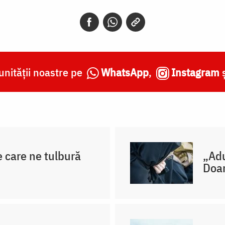
nității noastre pe
WhatsApp
,
Instagram
e care ne tulbură
„Adu
Doa