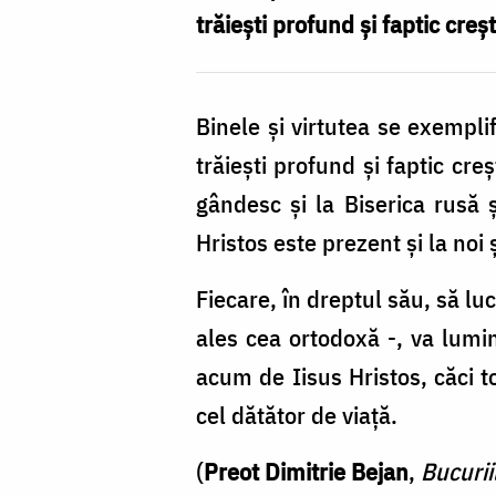
alta
trăieşti profund şi faptic cre
e
să
Binele şi virtutea se exemplif
trăiești
trăieşti profund şi faptic cre
creștinismul
gândesc şi la Biserica rusă 
Hristos este prezent şi la noi 
Fiecare, în dreptul său, să lu
ales cea ortodoxă -, va lumin
acum de Iisus Hristos, căci t
cel dătător de viaţă.
(
Preot Dimitrie Bejan
,
Bucurii