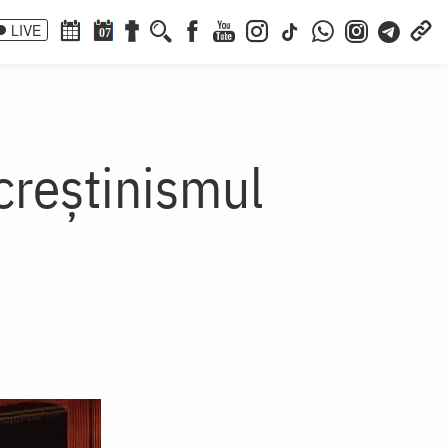
LIVE
07
 creștinismul