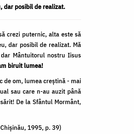
 dar posibil de realizat.
să crezi puternic, alta este să
eu, dar posibil de realizat. Mă
 dar Mântuitorul nostru Iisus
 am biruit lumea!
eac de om, lumea creştină - mai
itual sau care n-au auzit până
ăsărit! De la Sfântul Mormânt,
 Chișinău, 1995, p. 39)