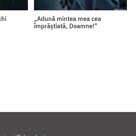
chi
„Adună mintea mea cea
împrăștiată, Doamne!”