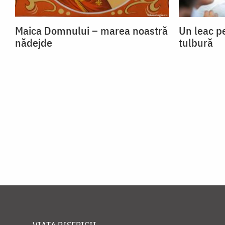
Maica Domnului – marea noastră
Un leac p
nădejde
tulbură