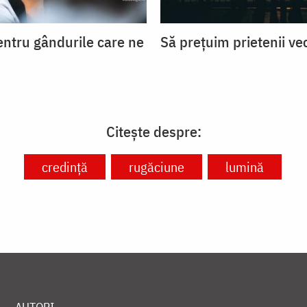
entru gândurile care ne
Să prețuim prietenii ve
Citește despre:
credință
rugăciune
lumină