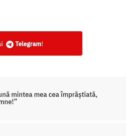
și
Telegram
!
nă mintea mea cea împrăștiată,
mne!”