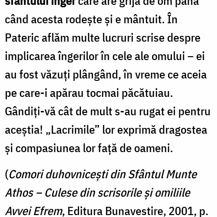
sfântului înger
care are grijă de om până
când acesta rodește și e mântuit. În
Pateric aflăm multe lucruri scrise despre
implicarea îngerilor în cele ale omului – ei
au fost văzuți plângând, în vreme ce aceia
pe care-i apărau tocmai păcătuiau.
Gândiți-vă cât de mult s-au rugat ei pentru
aceștia! „Lacrimile” lor exprimă dragostea
și compasiunea lor față de oameni.
(
Comori duhovnicești din Sfântul Munte
Athos – Culese din scrisorile și omiliile
Avvei Efrem
, Editura Bunavestire, 2001, p.