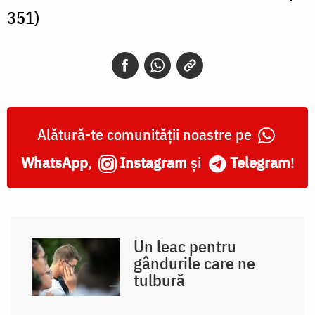
351)
Alătură-te comunității noastre pe
WhatsApp
,
Instagram
și
Telegram
!
Un leac pentru
gândurile care ne
tulbură