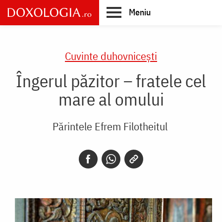
Skip
Meniu
to
main
Main
content
navigation
Cuvinte duhovnicești
Îngerul păzitor – fratele cel
mare al omului
Părintele Efrem Filotheitul