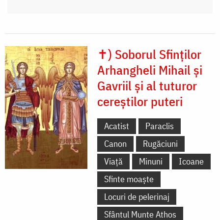
✝) Soborul Sfinților
Arhangheli Mihail și
Gavriil și al tuturor
cereștilor puteri
Acatist
Paraclis
Canon
Rugăciuni
Viață
Minuni
Icoane
Sfinte moaște
Locuri de pelerinaj
Sfântul Munte Athos