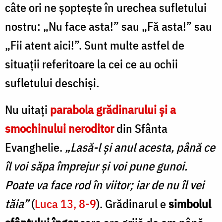
câte ori ne șoptește în urechea sufletului
nostru: „Nu face asta!” sau „Fă asta!” sau
„Fii atent aici!”. Sunt multe astfel de
situații referitoare la cei ce au ochii
sufletului deschiși.
Nu uitați
parabola grădinarului și a
smochinului neroditor
din Sfânta
Evanghelie.
„Lasă-l și anul acesta, până ce
îl voi săpa împrejur și voi pune gunoi.
Poate va face rod în viitor; iar de nu îl vei
tăia”
(
Luca 13, 8-9
). Grădinarul e
simbolul