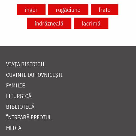
înger
rugăciune
frate
îndrăzneală
lacrimă
VIAȚA BISERICII
CUVINTE DUHOVNICEȘTI
FAMILIE
LITURGICĂ
BIBLIOTECĂ
ÎNTREABĂ PREOTUL
MEDIA