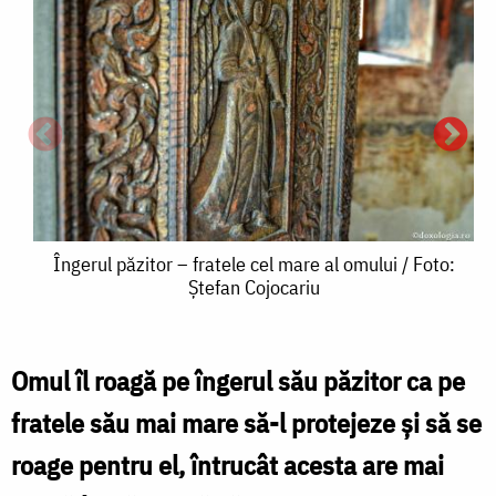
Îngerul
Îngerul păzitor – fratele cel mare al omului / Foto:
Ștefan Cojocariu
păzitor
–
fratele
Omul îl roagă pe îngerul său păzitor ca pe
Î
cel
fratele său mai mare să-l protejeze și să se
p
mare
roage pentru el, întrucât acesta are mai
al