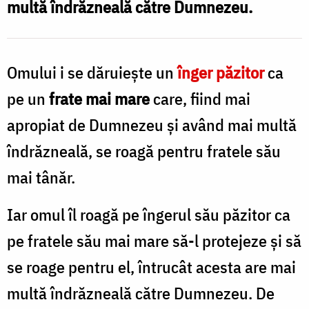
multă îndrăzneală către Dumnezeu.
f
omului
c
/
Foto:
Omului i se dăruiește un
înger păzitor
ca
a
Ștefan
pe un
frate mai mare
care, fiind mai
Cojocariu
apropiat de Dumnezeu și având mai multă
/
îndrăzneală, se roagă pentru fratele său
F
mai tânăr.
N
Iar omul îl roagă pe îngerul său păzitor ca
pe fratele său mai mare să-l protejeze și să
se roage pentru el, întrucât acesta are mai
multă îndrăzneală către Dumnezeu. De