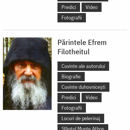
Predici
Video
Fotografii
Părintele Efrem
Filotheitul
Cuvinte ale autorului
Biografie
Cuvinte duhovnicești
Predici
Video
Fotografii
Locuri de pelerinaj
Sfântul Munte Athos