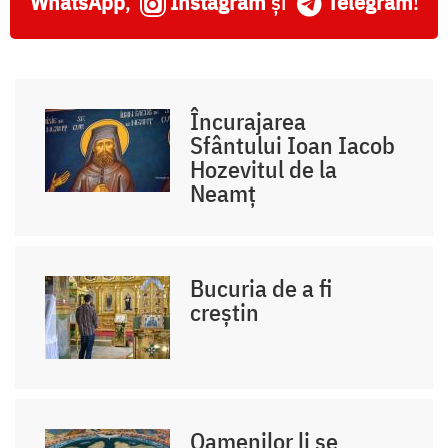
WhatsApp
,
Instagram
și
Telegram
!
Încurajarea
Sfântului Ioan Iacob
Hozevitul de la
Neamț
Bucuria de a fi
creștin
Oamenilor li se