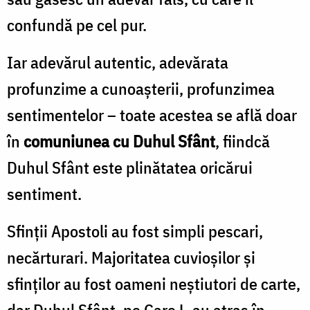
confundă pe cel pur.
Iar adevărul autentic, adevărata
profunzime a cunoașterii, profunzimea
sentimentelor – toate acestea se află doar
în
comuniunea cu Duhul Sfânt
, fiindcă
Duhul Sfânt este plinătatea oricărui
sentiment.
Sfinții Apostoli au fost simpli pescari,
necărturari. Majoritatea cuvioșilor și
sfinților au fost oameni neștiutori de carte,
dar Duhul Sfânt, pe Care L-au atras în