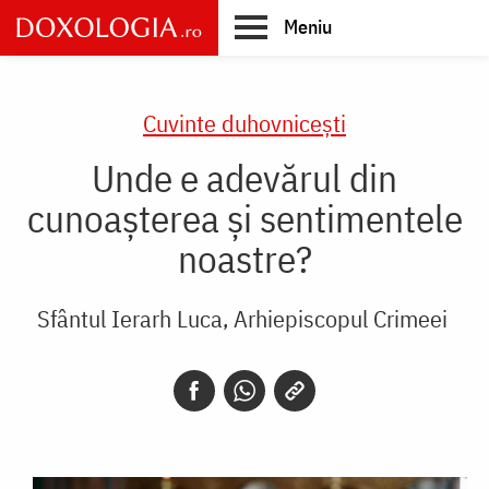
Skip
Meniu
to
main
Main
content
navigation
Cuvinte duhovnicești
Unde e adevărul din
cunoașterea și sentimentele
noastre?
Sfântul Ierarh Luca, Arhiepiscopul Crimeei