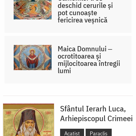
deschid cerurile și
pot cunoaște
fericirea veșnică
Maica Domnului ‒
ocrotitoarea și
mijlocitoarea întregii
lumi
Sfântul Ierarh Luca,
Arhiepiscopul Crimeei
Acatist
Paraclis