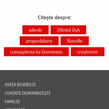
Citește despre:
adevăr
Sfântul Duh
propovăduire
filosofie
cunoașterea lui Dumnezeu
creștinism
VIAȚA BISERICII
CUVINTE DUHOVNICEȘTI
FAMILIE