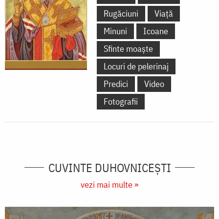
Rugăciuni
Viață
Minuni
Icoane
Sfinte moaște
Locuri de pelerinaj
Predici
Video
Fotografii
CUVINTE DUHOVNICEȘTI
vezi mai multe »