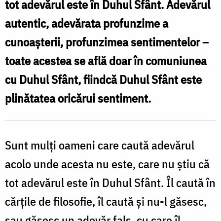
tot adevărul este în Duhul Sfânt. Adevărul
sentimentele
autentic, adevărata profunzime a
noastre?
cunoașterii, profunzimea sentimentelor –
/
toate acestea se află doar în comuniunea
Foto:
cu Duhul Sfânt, fiindcă Duhul Sfânt este
Oana
plinătatea oricărui sentiment.
Nechifor
Sunt mulți oameni care caută adevărul
acolo unde acesta nu este, care nu știu că
tot adevărul este în Duhul Sfânt. Îl caută în
cărțile de filosofie, îl caută și nu-l găsesc,
sau găsesc un adevăr fals, cu care îl