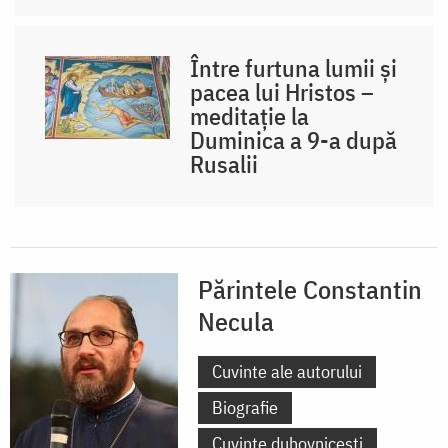
Între furtuna lumii și
pacea lui Hristos –
meditație la
Duminica a 9-a după
Rusalii
Părintele Constantin
Necula
Cuvinte ale autorului
Biografie
Cuvinte duhovnicești