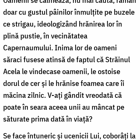
doar cu gustul pâinilor înmulțite pe buzele
ce strigau, ideologizând hrănirea lor în
plină pustie, în vecinătatea
Capernaumului. Inima lor de oameni
săraci fusese atinsă de faptul că Străinul
Acela le vindecase oamenii, le ostoise
dorul de cer și le hrănise foamea care îi
măcina zilnic. V-ați gândit vreodată că
poate în seara aceea unii au mâncat pe
săturate prima dată în viață?
Se face întuneric și ucenicii Lui, coborâți la