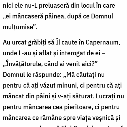
nici ele nu-L preluaseră din locul în care
„ei mâncaseră pâinea, după ce Domnul
mulțumise”.
Au urcat grăbiți să Îl caute în Capernaum,
unde L-au și aflat și interogat de ei –
„Învățătorule, când ai venit aici?” –
Domnul le răspunde: „Mă căutați nu
pentru că ați văzut minuni, ci pentru că ați
mâncat din pâini și v-ați săturat. Lucrați nu
pentru mâncarea cea pieritoare, ci pentru
mâncarea ce rămâne spre viața veșnică și