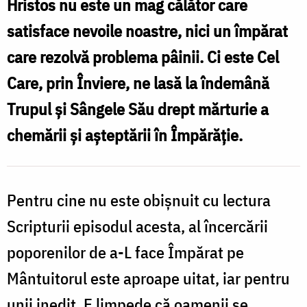
Hristos
Hristos nu este un mag călător care
/
satisface nevoile noastre, nici un împărat
Foto:
care rezolvă problema pâinii. Ci este Cel
Bogdan
Care, prin Înviere, ne lasă la îndemână
Zamfirescu
Trupul și Sângele Său drept mărturie a
chemării și așteptării în Împărăție.
Pentru cine nu este obișnuit cu lectura
Scripturii episodul acesta, al încercării
poporenilor de a-L face Împărat pe
Mântuitorul este aproape uitat, iar pentru
unii inedit. E limpede că oamenii se