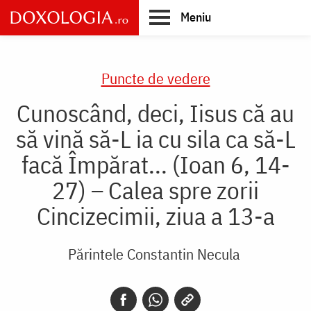
Skip
Meniu
to
main
Main
content
navigation
Puncte de vedere
Cunoscând, deci, Iisus că au
să vină să-L ia cu sila ca să-L
facă Împărat... (Ioan 6, 14-
27) – Calea spre zorii
Cincizecimii, ziua a 13-a
Părintele Constantin Necula