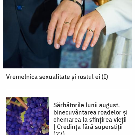
Vremelnica sexualitate și rostul ei (I)
Sărbătorile lunii august,
binecuvântarea roadelor și
chemarea la sfințirea vieții
| Credința fără superstiții
(27)