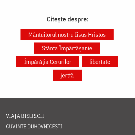
Citește despre:
Mântuitorul nostru Iisus Hristos
Sfânta Împărtășanie
Împărăția Cerurilor
libertate
jertfă
VIAȚA BISERICII
CUVINTE DUHOVNICEȘTI