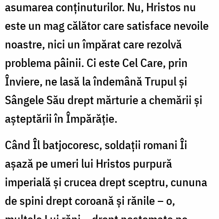
asumarea conținuturilor. Nu, Hristos nu
este un mag călător care satisface nevoile
noastre, nici un împărat care rezolvă
problema pâinii. Ci este Cel Care, prin
Înviere, ne lasă la îndemână Trupul și
Sângele Său drept mărturie a chemării și
așteptării în Împărăție.
Când Îl batjocoresc, soldații romani Îi
așază pe umeri lui Hristos purpură
imperială și crucea drept sceptru, cununa
de spini drept coroană și rănile – o,
multele Lui răni – drept nestemate pe