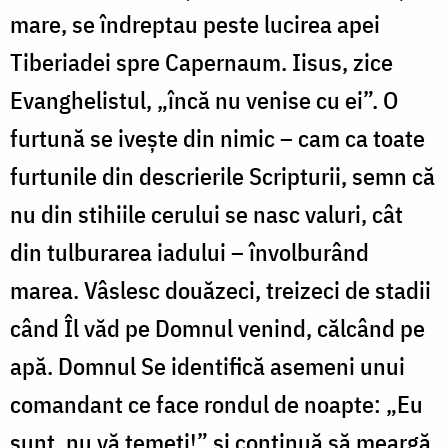
mare, se îndreptau peste lucirea apei
Tiberiadei spre Capernaum. Iisus, zice
Evanghelistul, „încă nu venise cu ei”. O
furtună se ivește din nimic – cam ca toate
furtunile din descrierile Scripturii, semn că
nu din stihiile cerului se nasc valuri, cât
din tulburarea iadului – învolburând
marea. Vâslesc douăzeci, treizeci de stadii
când Îl văd pe Domnul venind, călcând pe
apă. Domnul Se identifică asemeni unui
comandant ce face rondul de noapte: „Eu
sunt, nu vă temeți!” și continuă să meargă