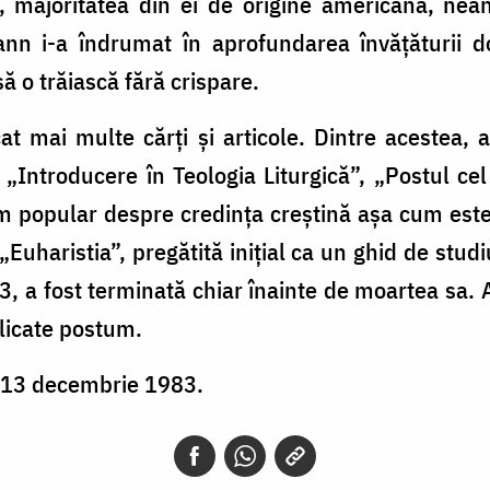
, majoritatea din ei de origine americană, nean
nn i-a îndrumat în aprofundarea învăţăturii do
să o trăiască fără crispare.
t mai multe cărţi şi articole. Dintre acestea, 
, „Introducere în Teologia Liturgică”, „Postul ce
m popular despre credinţa creştină aşa cum este r
„Euharistia”, pregătită iniţial ca un ghid de stud
3, a fost terminată chiar înainte de moartea sa. 
blicate postum.
e 13 decembrie 1983.