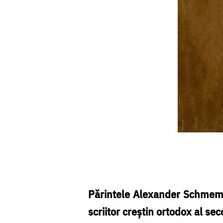
Foto:
Orthodoxy
in
America
Părintele Alexander Schmemann
scriitor creştin ortodox al sec