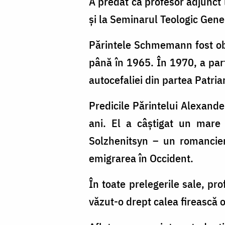
A predat ca profesor adjunct
şi la Seminarul Teologic Gene
Părintele Schmemann fost obs
până în 1965. În 1970, a part
autocefaliei din partea Patria
Predicile Părintelui Alexand
ani. El a câştigat un mare 
Solzhenitsyn – un romancier
emigrarea în Occident.
În toate prelegerile sale, p
văzut-o drept calea firească