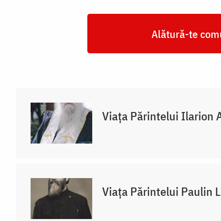
Alătură-te comu
Viața Părintelui Ilarion 
Viața Părintelui Paulin 