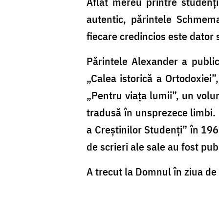
Aflat mereu printre studenţi
autentic, părintele Schmema
fiecare credincios este dator 
Părintele Alexander a publica
„Calea istorică a Ortodoxiei”
„Pentru viaţa lumii”, un volu
tradusă în unsprezece limbi. 
a Creştinilor Studenţi” în 196
de scrieri ale sale au fost pu
A trecut la Domnul în ziua d