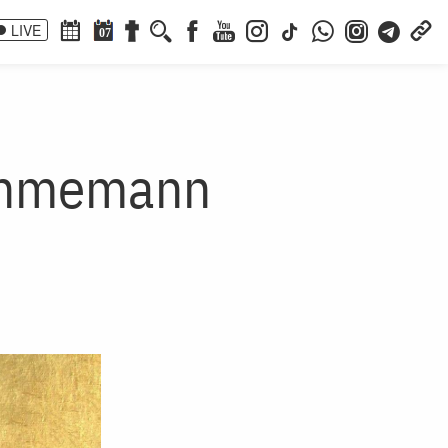
LIVE
07
Schmemann