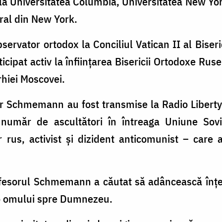
 la Universitatea Columbia, Universitatea New Yo
ral din New York.
ervator ortodox la Conciliul Vatican II al Biser
icipat activ la înfiinţarea Bisericii Ortodoxe Rus
rhiei Moscovei.
er Schmemann au fost transmise la Radio Liberty
număr de ascultători în întreaga Uniune Sovi
 rus, activist și dizident anticomunist – care 
rofesorul Schmemann a căutat să adâncească înţe
 o omului spre Dumnezeu.