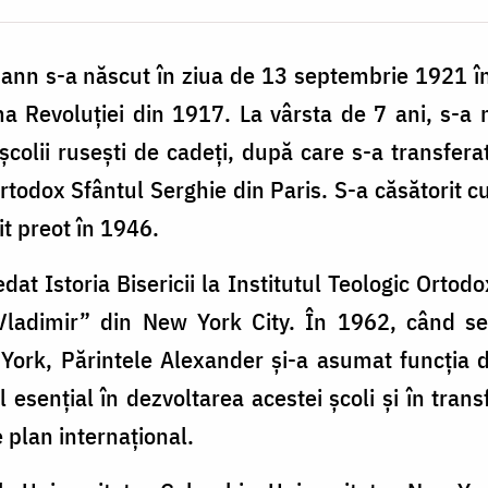
n s-a născut în ziua de 13 septembrie 1921 în Ta
 Revoluției din 1917. La vârsta de 7 ani, s-a m
școlii rusești de cadeți, după care s-a transfera
Ortodox Sfântul Serghie din Paris. S-a căsătorit 
it preot în 1946.
at Istoria Bisericii la Institutul Teologic Ortodo
Vladimir” din New York City. În 1962, când se
York, Părintele Alexander şi-a asumat funcţia d
 esențial în dezvoltarea acestei școli și în tran
 plan internațional.