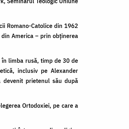
rk, Seminarul Teologic Uniune
icii Romano-Catolice din 1962
e din America – prin obținerea
 în limba rusă, timp de 30 de
etică, inclusiv pe Alexander
a devenit prietenul său după
legerea Ortodoxiei, pe care a