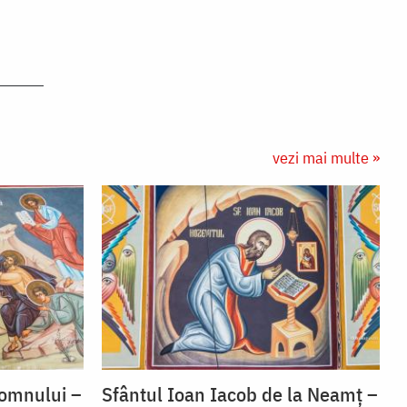
vezi mai multe »
Domnului –
Sfântul Ioan Iacob de la Neamț –