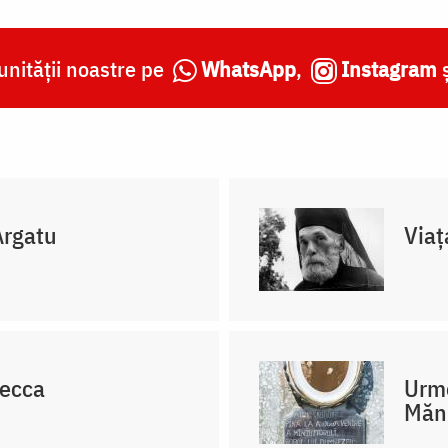
nității noastre pe
WhatsApp
,
Instagram
Argatu
Viaț
Lecca
Urme
Mănd