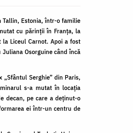
llin, Estonia, într-o familie
utat cu părinții în Franța, la
t la Liceul Carnot. Apoi a fost
cu Juliana Osorguine când încă
x „Sfântul Serghie” din Paris,
minarul s-a mutat în locaţia
e decan, pe care a deţinut-o
sformarea ei într-un centru de