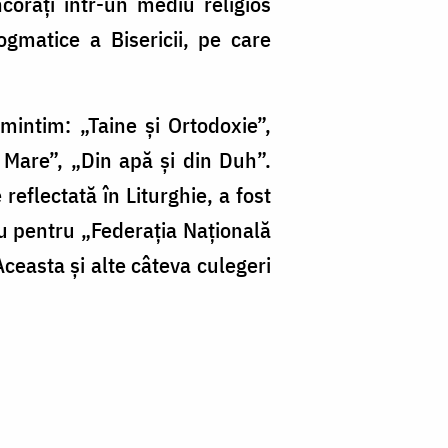
coraţi într-un mediu religios
gmatice a Bisericii, pe care
amintim: „Taine și Ortodoxie”,
l Mare”, „Din apă și din Duh”.
eflectată în Liturghie, a fost
iu pentru „Federaţia Naţională
Aceasta şi alte câteva culegeri