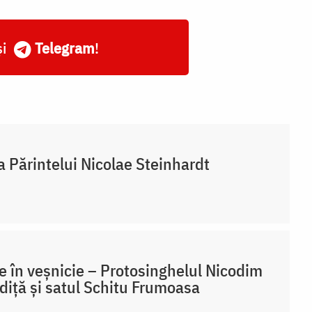
și
Telegram
!
a Părintelui Nicolae Steinhardt
 în veșnicie – Protosinghelul Nicodim
iță și satul Schitu Frumoasa