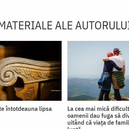
MATERIALE ALE AUTORULU
te întotdeauna lipsa
La cea mai mică dificul
oamenii dau fuga să div
uitând că viața de famil