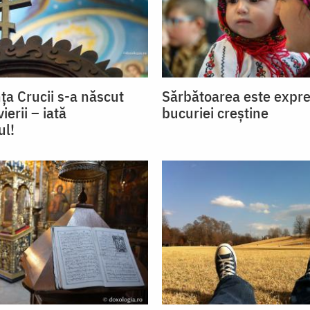
ța Crucii s-a născut
Sărbătoarea este expre
ierii – iată
bucuriei creștine
ul!