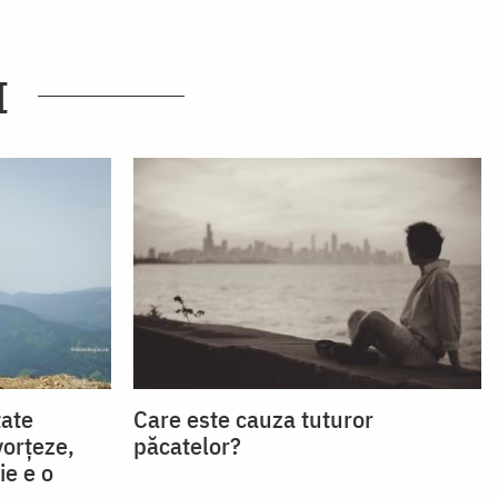
I
tate
Care este cauza tuturor
or­țeze,
păcatelor?
ie e o