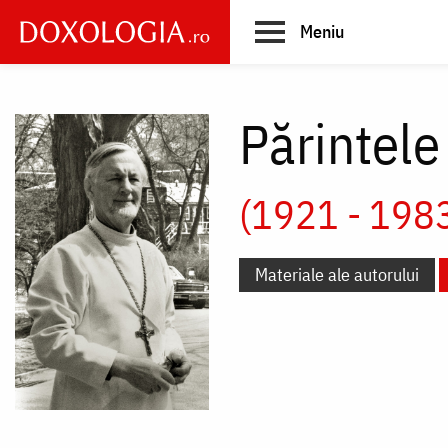
Skip
Meniu
to
main
Main
content
navigation
Părintel
(1921 - 198
Materiale ale autorului