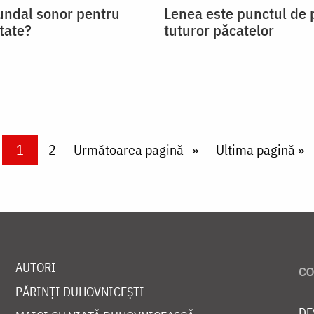
undal sonor pentru
Lenea este punctul de p
itate?
tuturor păcatelor
Current page
1
Page
2
Next page
Următoarea pagină
Last page
Ultima pagină »
AUTORI
PĂRINȚI DUHOVNICEȘTI
DE