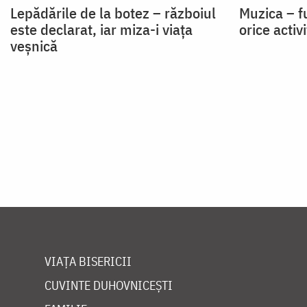
Lepădările de la botez – războiul
Muzica – f
este declarat, iar miza-i viața
orice activ
veșnică
Paginare
VIAȚA BISERICII
CUVINTE DUHOVNICEȘTI