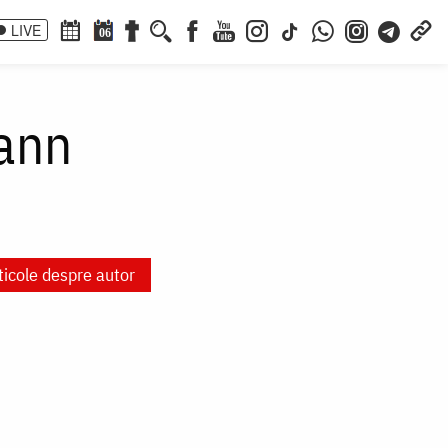
LIVE
06
ann
ticole despre autor