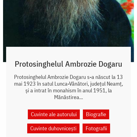
Protosinghelul Ambrozie Dogaru
Protosinghelul Ambrozie Dogaru s-a născut la 13
mai 1923 în satul Lunca-Vânători, județul Neamț,
și a intrat în monahism în anul 1951, la
Mănăstirea...
Cuvinte ale autorului
Biografie
Cuvinte duhovnicești
Fotografii