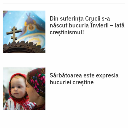
Din suferința Crucii s-a
născut bucuria Învierii – iată
creștinismul!
Sărbătoarea este expresia
bucuriei creștine