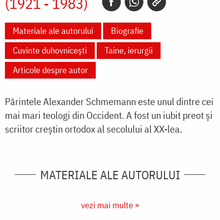
(1921 - 1983)
Materiale ale autorului
Biografie
Cuvinte duhovnicești
Taine, ierurgii
Articole despre autor
Părintele Alexander Schmemann este unul dintre cei
mai mari teologi din Occident. A fost un iubit preot şi
scriitor creştin ortodox al secolului al XX-lea.
MATERIALE ALE AUTORULUI
vezi mai multe »