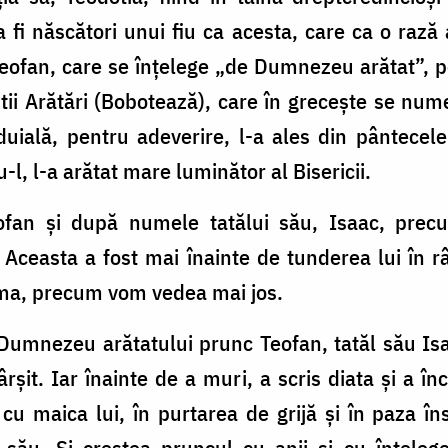
 a fi născători unui fiu ca acesta, care ca o rază
eofan, care se înțelege „de Dumnezeu arătat”, p
ii Arătări (Bobotează), care în grecește se nume
uială, pentru adeverire, l-a ales din pântecele
-l, l-a arătat mare luminător al Bisericii.
eofan și după numele tatălui său, Isaac, pr
. Aceasta a fost mai înainte de tunderea lui în
nima, precum vom vedea mai jos.
Dumnezeu arătatului prunc Teofan, tatăl său Isa
ârșit. Iar înainte de a muri, a scris diata și a în
cu maica lui, în purtarea de grijă și în paza în
său. Și creștea pruncul cu anii și cu înțeleg