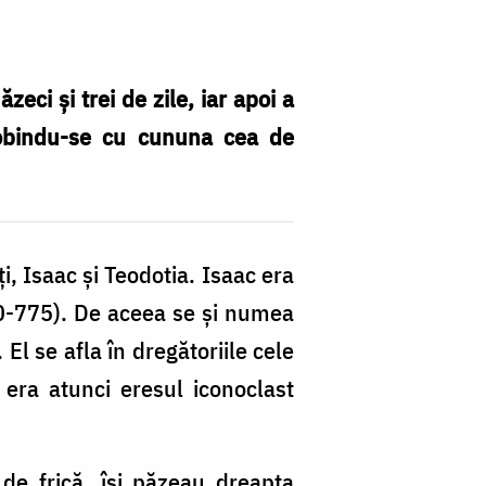
eci și trei de zile, iar apoi a
dobindu-se cu cununa cea de
i, Isaac și Teodotia. Isaac era
40-775). De aceea se și numea
El se afla în dregătoriile cele
 era atunci eresul iconoclast
 de frică, își păzeau dreapta