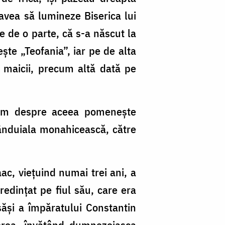
 avea să lumineze Biserica lui
e de o parte, că s-a născut la
ște „Teofania”, iar pe de alta
 maicii, precum altă dată pe
ecum despre aceea pomenește
 rânduiala monahicească, către
ac, viețuind numai trei ani, a
credințat pe fiul său, care era
săși a împăratului Constantin
erea, învățând dumnezeiasca