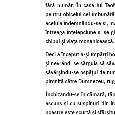
fără număr. În casa lui Teo
pentru obiceiul cel îmbunătăț
aceluia îndemnându-se și, mai
întreaga înțelepciune și se 
chipul și viața monahicească.
Deci a început a-și împărți bo
și nevrând, se sârguia să să
săvârșindu-se ospățul de nun
pironită către Dumnezeu, rugâ
Închizându-se în cămară, tână
ascuns și cu suspinuri din in
noastre este scurtă și sfârșitu