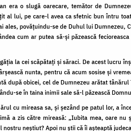
fan era o slugă oarecare, temător de Dumnezeu 
it al lui, pe care-l avea ca sfetnic bun întru toa
 ales, povățuindu-se de Duhul lui Dumnezeu, Cel
gândea cum ar putea să-și păzească fecioreasca 
găția la cei scăpătați și săraci. De acest lucru în
vârșească nunta, pentru că acum sosise și vremea
tă după obicei, cel de Dumnezeu arătat tânărul 
ndu-se în taina inimii sale să-l păzească Domnul 
rul cu mireasa sa, și șezând pe patul lor, a înc
imă a zis către mireasă: „Iubita mea, oare nu ș
l nostru neștiut? Apoi nu știi că îi așteaptă judec