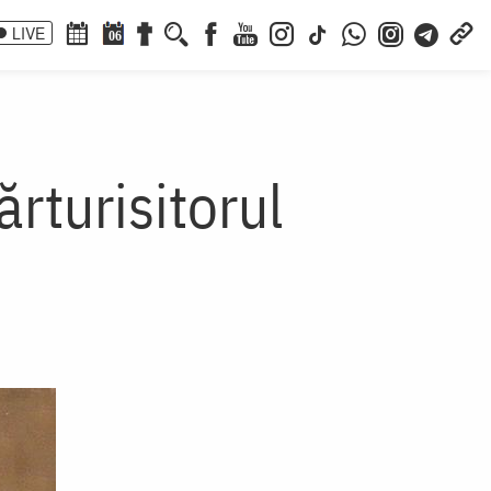
LIVE
06
rturisitorul