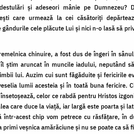
îndestulări și adeseori mânie pe Dumnezeu? 
ești care urmează la cei căsătoriți depărt
ândurile cele plăcute Lui și nici n-o lasă să pri
emelnica chinuire, a fost dus de îngeri în sânul
, îl știm aruncat în muncile iadului, neputând s
mbii lui. Auzim cui sunt făgăduite și fericirile e
eselia lumii acesteia și în toată buna fericire. C
însetoșează, celor ce rabdă pentru Hristos izgonire
ea care duce la viață, iar largă este poarta și la
 într-acest chip vom petrece cu răsfățare, în du
 va primi veșnica amărăciune și nu se poate ca să fi