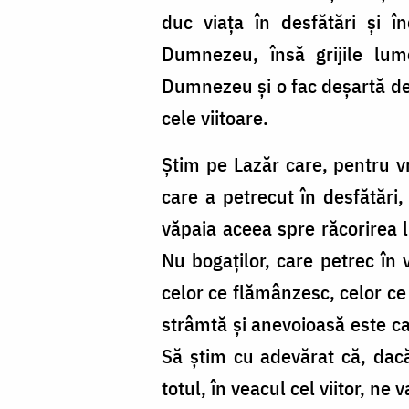
duc viața în desfătări și 
Dumnezeu, însă grijile lum
Dumnezeu și o fac deșartă de g
cele viitoare.
Știm pe Lazăr care, pentru vr
care a petrecut în desfătări
văpaia aceea spre răcorirea li
Nu bogaților, care petrec în v
celor ce flămânzesc, celor ce 
strâmtă și anevoioasă este cal
Să știm cu adevărat că, dacă
totul, în veacul cel viitor, ne