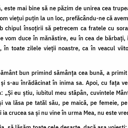
 este mai bine să ne păzim de unirea cea trupea
 vom viețui puțin la un loc, prefăcându-ne că ave
ub chipul însoțirii să petrecem ca fratele cu s
 vom duce în mănăstire, eu în cea de bărbați, ia
n toate zilele vieții noastre, ca în veacul vii
ământ bun primind sămânța cea bună, a primit c
 și s-au înrădăcinat în inima sa. Apoi, cu fața ve
n: „Și eu știu, iubitul meu stăpân, cuvintele Mânt
 va lăsa pe tatăl său, pe maică, pe femeie, pe fi
-și ia crucea sa și nu vine în urma Mea, nu este vr
ia, să lăsăm toate cele deșarte, dacă așa voiești; 