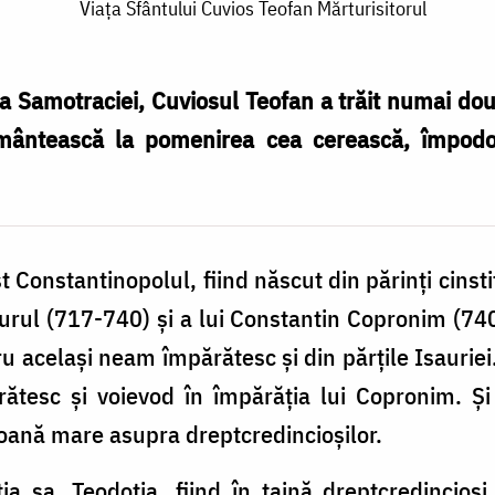
Viața Sfântului Cuvios Teofan Mărturisitorul
a Samotraciei, Cuviosul Teofan a trăit numai douăz
ământească la pomenirea cea cerească, împo
t Constantinopolul, fiind născut din părinți cinstiț
urul (717-740) și a lui Constantin Copronim (7
ru același neam împărătesc și din părțile Isauriei. 
ătesc și voievod în împărăția lui Copronim. Și
igoană mare asupra dreptcredincioșilor.
a sa, Teodotia, fiind în taină dreptcredincioși