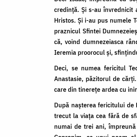
credință. Și s-au învrednicit
Hristos. Și i-au pus numele T
praznicul Sfintei Dumnezeieșt
că, voind dumnezeiasca rând
Ieremia proorocul și, sfințindu
Deci, se numea fericitul T
Anastasie, păzitorul de cărți
care din tinerețe ardea cu i
După nașterea fericitului de 
trecut la viața cea fără de sf
numai de trei ani, împreună 
Copronim, ca unui neam al 