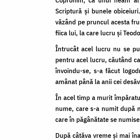
Scriptură și bunele obiceiuri
văzând pe pruncul acesta frum
fiica lui, la care lucru și Teo
Întrucât acel lucru nu se pu
pentru acel lucru, căutând ca 
învoindu-se, s-a făcut logod
amânat până la anii cei desăvâ
În acel timp a murit împăratul
nume, care s-a numit după ma
care în păgânătate se numise 
După câtăva vreme și mai înai