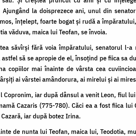
. Ajungând la doisprezece ani, unul din senator
os, înțelept, foarte bogat și rudă a împăratului
dotia văduva, maica lui Teofan, se învoia.
tea săvîrși fără voia împăratului, senatorul l-a
astfel să se apropie de el, însoțind pe fiica sa 
na copiilor mai înainte de vârsta cea cuviinci
rșiți ai vârstei amândorura, ai mirelui și ai mires
 Copronim, iar după dânsul a venit Leon, fiul lui
mă Cazaris (775-780). Căci ea a fost fiica lui C
Cazară, iar după botez Irina.
nte de nunta lui Teofan, maica lui, Teodotia, mur