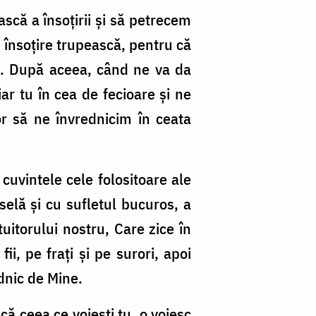
scă a însoțirii și să petrecem
m însoțire trupească, pentru că
ora. După aceea, când ne va da
r tu în cea de fecioare și ne
tor să ne învrednicim în ceata
uvintele cele folositoare ale
selă și cu sufletul bucuros, a
uitorului nostru, Care zice în
i, pe frați și pe surori, apoi
ednic de Mine.
că ceea ce voiești tu, o voiesc