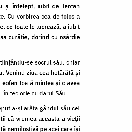
și înțelept, iubit de Teofan
te. Cu vorbirea cea de folos a
 ce toate le lucrează, a iubit
sa curăție, dorind cu osârdie
științându-se socrul său, chiar
. Venind ziua cea hotărâtă și
Teofan toată mintea și-o avea
în feciorie cu darul Său.
eput a-și arăta gândul său cel
tii că vremea aceasta a vieții
ată nemilostivă pe acei care își