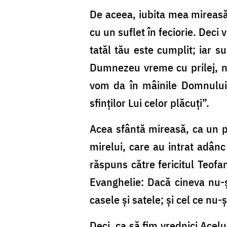
De aceea, iubita mea mireasă,
cu un suflet în feciorie. Deci
tatăl tău este cumplit; iar s
Dumnezeu vreme cu prilej, ne
vom da în mâinile Domnului, î
sfinților Lui celor plăcuți”.
Acea sfântă mireasă, ca un p
mirelui, care au intrat adânc
răspuns către fericitul Teofa
Evanghelie: Dacă cineva nu-și
casele și satele; și cel ce nu
Deci, ca să fim vrednici Acelu