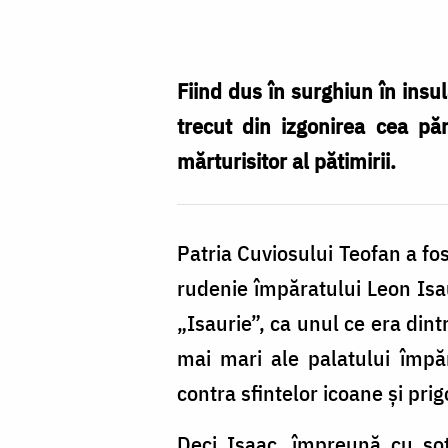
Sfântului
Cuvios
Teofan
Fiind dus în surghiun în insul
Mărturisitorul
trecut din izgonirea cea p
mărturisitor al pătimirii.
Patria Cuviosului Teofan a fos
rudenie împăratului Leon Isa
„Isaurie”, ca unul ce era dint
mai mari ale palatului împăr
contra sfintelor icoane și pr
Deci Isaac, împreună cu soți