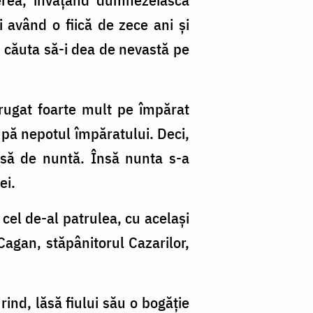
i având o fiică de zece ani și
, căuta să-i dea de nevastă pe
 rugat foarte mult pe împărat
după nepotul împăratului. Deci,
oasă de nuntă. Însă nunta s-a
ei.
 cel de-al patrulea, cu același
agan, stăpânitorul Cazarilor,
ind, lăsă fiului său o bogăție