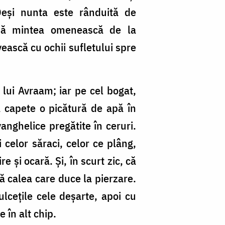
Deși nunta este rânduită de
ează mintea omenească de la
vească cu ochii sufletului spre
 lui Avraam; iar pe cel bogat,
ă capete o picătură de apă în
vanghelice pregătite în ceruri.
i celor săraci, celor ce plâng,
 și ocară. Și, în scurt zic, că
tă calea care duce la pierzare.
lcețile cele deșarte, apoi cu
e în alt chip.