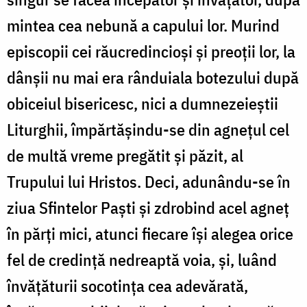
mintea cea nebună a capului lor. Murind
episcopii cei răucredincioși și preoții lor, la
dânșii nu mai era rânduiala botezului după
obiceiul bisericesc, nici a dumnezeieștii
Liturghii, împărtășindu-se din agnețul cel
de multă vreme pregătit și păzit, al
Trupului lui Hristos. Deci, adunându-se în
ziua Sfintelor Paști și zdrobind acel agneț
în părți mici, atunci fiecare își alegea orice
fel de credință nedreaptă voia, și, luând
învățăturii socotința cea adevărată,