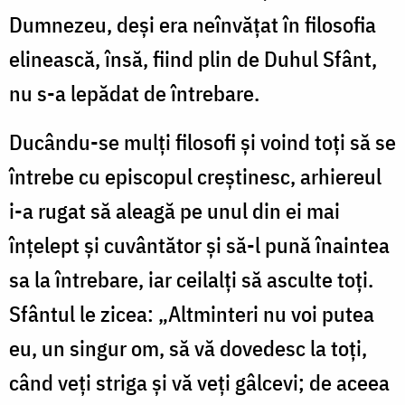
Dumnezeu, deși era neînvățat în filosofia
elinească, însă, fiind plin de Duhul Sfânt,
nu s-a lepădat de întrebare.
Ducându-se mulți filosofi și voind toți să se
întrebe cu episcopul creștinesc, arhiereul
i-a rugat să aleagă pe unul din ei mai
înțelept și cuvântător și să-l pună înaintea
sa la întrebare, iar ceilalți să asculte toți.
Sfântul le zicea: „Altminteri nu voi putea
eu, un singur om, să vă dovedesc la toți,
când veți striga și vă veți gâlcevi; de aceea