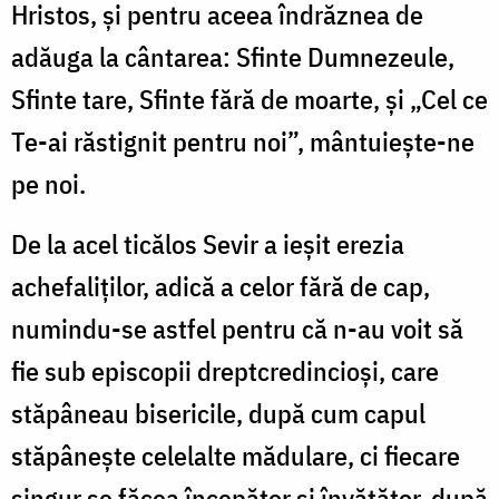
Hristos, și pentru aceea îndrăznea de
adăuga la cântarea: Sfinte Dumnezeule,
Sfinte tare, Sfinte fără de moarte, și „Cel ce
Te-ai răstignit pentru noi”, mântuiește-ne
pe noi.
De la acel ticălos Sevir a ieșit erezia
achefaliților, adică a celor fără de cap,
numindu-se astfel pentru că n-au voit să
fie sub episcopii dreptcredincioși, care
stăpâneau bisericile, după cum capul
stăpânește celelalte mădulare, ci fiecare
singur se făcea începător și învățător, după