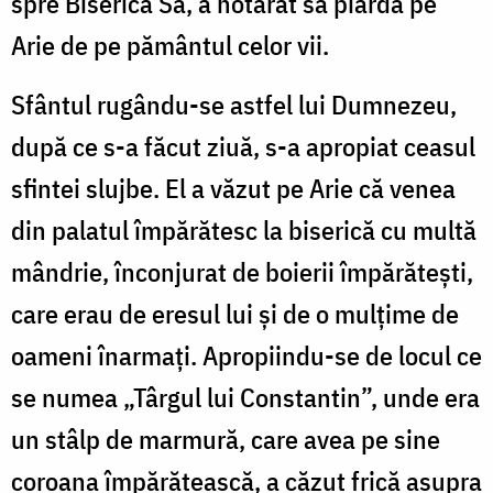
spre Biserica Sa, a hotărât să piardă pe
Arie de pe pământul celor vii.
Sfântul rugându-se astfel lui Dumnezeu,
după ce s-a făcut ziuă, s-a apropiat ceasul
sfintei slujbe. El a văzut pe Arie că venea
din palatul împărătesc la biserică cu multă
mândrie, înconjurat de boierii împărătești,
care erau de eresul lui și de o mulțime de
oameni înarmați. Apropiindu-se de locul ce
se numea „Târgul lui Constantin”, unde era
un stâlp de marmură, care avea pe sine
coroana împărătească, a căzut frică asupra