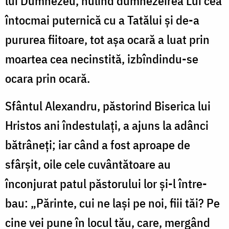
lui Dumnezeu, hulind dumnezeirea Lui cea
întocmai puternică cu a Tatălui și de-a
pururea fiitoare, tot așa ocară a luat prin
moartea cea necinstită, izbîndindu-se
ocara prin ocară.
Sfântul Alexandru, păstorind Biserica lui
Hristos ani îndestulați, a ajuns la adânci
bătrâneți; iar când a fost aproape de
sfârșit, oile cele cuvântătoare au
înconjurat patul păstorului lor și-l între-
bau: „Părinte, cui ne lași pe noi, fiii tăi? Pe
cine vei pune în locul tău, care, mergând