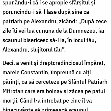
spunându-i că i se apropie sfârșitul și
poruncindu-i să-l lase după sine ca
patriarh pe Alexandru, zicând: „După zece
zile îți vei lua cununa de la Dumnezeu, iar
scaunul bisericesc să-l ia, în locul tău,
Alexandru, slujitorul tău”.
Deci, a venit și dreptcredinciosul împărat,
marele Constantin, împreună cu alți
părinți, ca să cerceteze pe Sfântul Patriarh
Mitrofan care era bolnav și zăcea pe patul
morții. Când l-a întrebat pe cine îl va
binecuvânta să primească scaunul