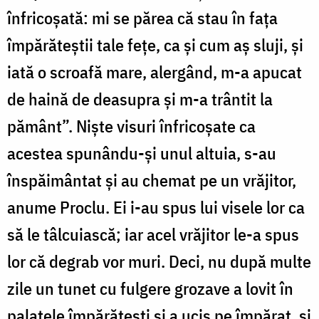
înfricoșată: mi se părea că stau în fața
împărăteștii tale fețe, ca și cum aș sluji, și
iată o scroafă mare, alergând, m-a apucat
de haină de deasupra și m-a trântit la
pământ”. Niște visuri înfricoșate ca
acestea spunându-și unul altuia, s-au
înspăimântat și au chemat pe un vrăjitor,
anume Proclu. Ei i-au spus lui visele lor ca
să le tâlcuiască; iar acel vrăjitor le-a spus
lor că degrab vor muri. Deci, nu după multe
zile un tunet cu fulgere grozave a lovit în
palatele împărătești și a ucis pe împărat, și