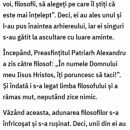
voi, filosofii, să alegeți pe care îl știți că
este mai înțelept”. Deci, ei au ales unul și
l-au pus înaintea arhiereului, iar ei singuri
s-au gătit la ascultare cu luare aminte.
Începând, Preasfințitul Patriarh Alexandru
a zis către filosof: „În numele Domnului
meu Iisus Hristos, îți poruncesc să taci!”.
Și îndată i s-a legat limba filosofului și a
rămas mut, neputând zice nimic.
Văzând aceasta, adunarea filosofilor s-a
înfricoșat și s-a rușinat. Deci, unii din ei au