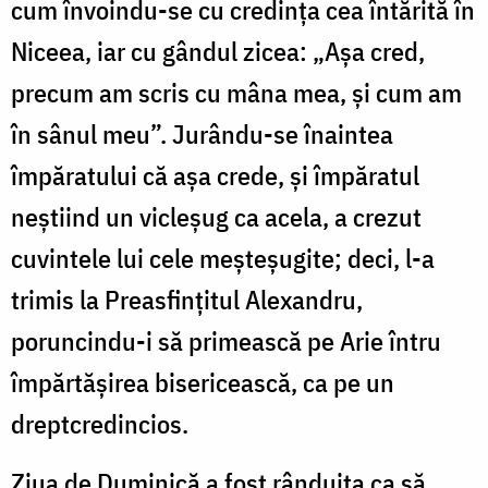
cum învoindu-se cu credința cea întărită în
Niceea, iar cu gândul zicea: „Așa cred,
precum am scris cu mâna mea, și cum am
în sânul meu”. Jurându-se înaintea
împăratului că așa crede, și împăratul
neștiind un vicleșug ca acela, a crezut
cuvintele lui cele meșteșugite; deci, l-a
trimis la Preasfințitul Alexandru,
poruncindu-i să primească pe Arie întru
împărtășirea bisericească, ca pe un
dreptcredincios.
Ziua de Duminică a fost rânduita ca să