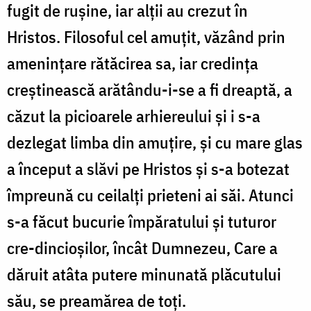
fugit de rușine, iar alții au crezut în
Hristos. Filosoful cel amuțit, văzând prin
amenințare rătăcirea sa, iar credința
creștinească arătându-i-se a fi dreaptă, a
căzut la picioarele arhiereului și i s-a
dezlegat limba din amuțire, și cu mare glas
a început a slăvi pe Hristos și s-a botezat
împreună cu ceilalți prieteni ai săi. Atunci
s-a făcut bucurie împăratului și tuturor
cre-dincioșilor, încât Dumnezeu, Care a
dăruit atâta putere minunată plăcutului
său, se preamărea de toți.