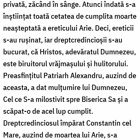
privată, zăcând în sânge. Atunci îndată s-a
înștiințat toată cetatea de cumplita moarte
neașteptată a ereticului Arie. Deci, ereticii
s-au rușinat, iar dreptcredincioșii s-au
bucurat, că Hristos, adevăratul Dumnezeu,
este biruitorul vrăjmașului și hulitorului.
Preasfințitul Patriarh Alexandru, auzind de
aceasta, a dat mulțumire lui Dumnezeu,
Cel ce S-a milostivit spre Biserica Sa și a
scăpat-o de acel lup cumplit.
Dreptcredinciosul împărat Constantin cel
Mare, auzind de moartea lui Arie, s-a