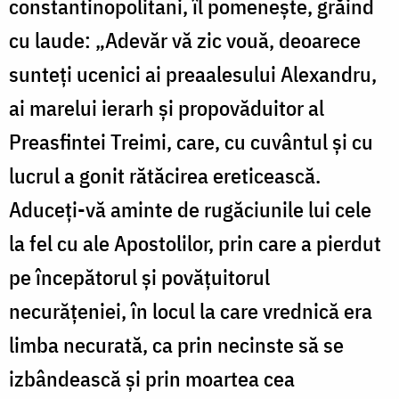
constantinopolitani, îl pomenește, grăind
cu laude: „Adevăr vă zic vouă, deoarece
sunteți ucenici ai preaalesului Alexandru,
ai marelui ierarh și propovăduitor al
Preasfintei Treimi, care, cu cuvântul și cu
lucrul a gonit rătăcirea ereticească.
Aduceți-vă aminte de rugăciunile lui cele
la fel cu ale Apostolilor, prin care a pierdut
pe începătorul și povățuitorul
necurățeniei, în locul la care vrednică era
limba necurată, ca prin necinste să se
izbândească și prin moartea cea