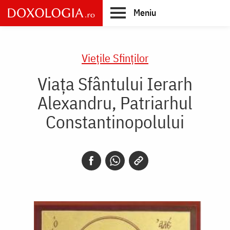
Skip
Meniu
to
main
Main
content
navigation
Vieţile Sfinţilor
Viața Sfântului Ierarh
Alexandru, Patriarhul
Constantinopolului