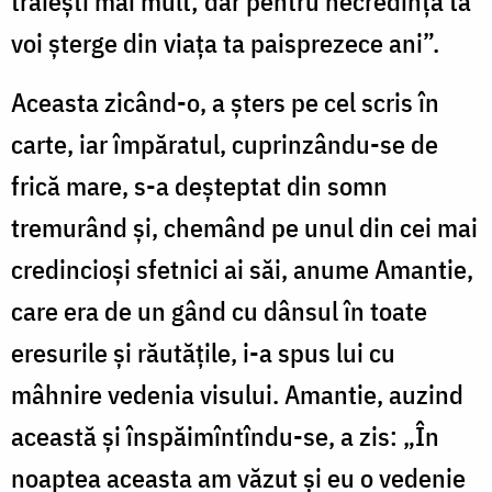
trăiești mai mult; dar pentru necredința ta
voi șterge din viața ta paisprezece ani”.
Aceasta zicând-o, a șters pe cel scris în
carte, iar împăratul, cuprinzându-se de
frică mare, s-a deșteptat din somn
tremurând și, chemând pe unul din cei mai
credincioși sfetnici ai săi, anume Amantie,
care era de un gând cu dânsul în toate
eresurile și răutățile, i-a spus lui cu
mâhnire vedenia visului. Amantie, auzind
această și înspăimîntîndu-se, a zis: „În
noaptea aceasta am văzut și eu o vedenie