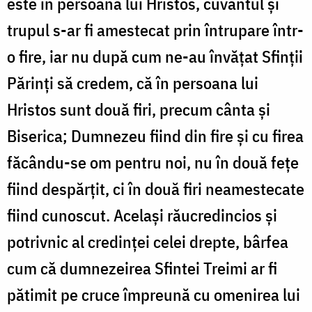
este în persoana lui Hristos, cuvântul și
trupul s-ar fi amestecat prin întrupare într-
o fire, iar nu după cum ne-au învățat Sfinții
Părinți să credem, că în persoana lui
Hristos sunt două firi, precum cânta și
Biserica; Dumnezeu fiind din fire și cu firea
făcându-se om pentru noi, nu în două fețe
fiind despărțit, ci în două firi neamestecate
fiind cunoscut. Același răucredincios și
potrivnic al credinței celei drepte, bârfea
cum că dumnezeirea Sfintei Treimi ar fi
pătimit pe cruce împreună cu omenirea lui