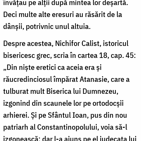
învățau pe alții după mintea lor deșartă.
Deci multe alte eresuri au răsărit de la
dânșii, potrivnic unul altuia.
Despre acestea, Nichifor Calist, istoricul
bisericesc grec, scria în cartea 18, cap. 45:
„Din niște eretici ca aceia era și
răucredinciosul împărat Atanasie, care a
tulburat mult Biserica lui Dumnezeu,
izgonind din scaunele lor pe ortodocșii
arhierei. Și pe Sfântul Ioan, pus din nou
patriarh al Constantinopolului, voia să-l
izgonească; dar l-a ajuns pe el judecata lui