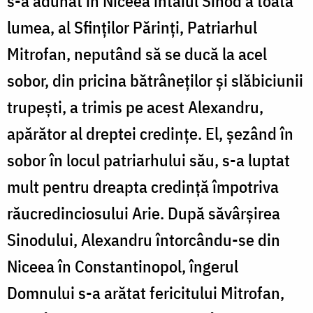
s-a adunat în Niceea întâiul Sinod a toată
lumea, al Sfinților Părinți, Patriarhul
Mitrofan, neputând să se ducă la acel
sobor, din pricina bătrâneților și slăbiciunii
trupești, a trimis pe acest Alexandru,
apărător al dreptei credințe. El, șezând în
sobor în locul patriarhului său, s-a luptat
mult pentru dreapta credință împotriva
răucredinciosului Arie. După săvârșirea
Sinodului, Alexandru întorcându-se din
Niceea în Constantinopol, îngerul
Domnului s-a arătat fericitului Mitrofan,