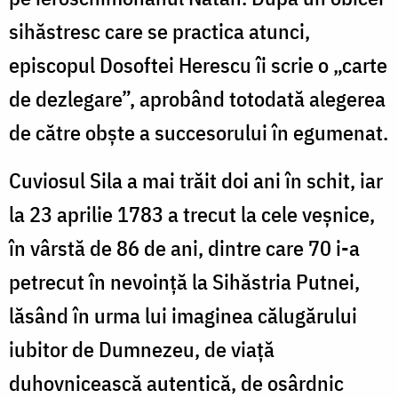
sihăstresc care se practica atunci,
episcopul Dosoftei Herescu îi scrie o „carte
de dezlegare”, aprobând totodată alegerea
de către obşte a succesorului în egumenat.
Cuviosul Sila a mai trăit doi ani în schit, iar
la 23 aprilie 1783 a trecut la cele veşnice,
în vârstă de 86 de ani, dintre care 70 i-a
petrecut în nevoinţă la Sihăstria Putnei,
lăsând în urma lui imaginea călugărului
iubitor de Dumnezeu, de viaţă
duhovnicească autentică, de osârdnic