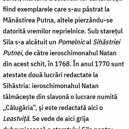
fiind exemplarele care s-au păstrat la
Mănăstirea Putna, altele pierzându-se
datorită vremilor neprielnice. Sub starețul
Sila s-a alcătuit un
Pomelnic
al
Sihăstriei
Putnei
, de către ieroschimonahul Natan
din acest schit, în 1768. În anul 1770 sunt
atestate două lucrări redactate la
Sihăstria: ieroschimonahul Natan
tălmăceşte din slavonă o lucrare numită
„Călugăria”, şi este redactată aici o
Leastviţă
. Se vede de aici grija