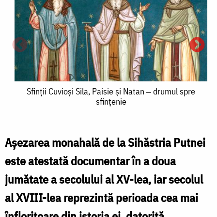
Sfinții
Sfinții Cuvioși Sila, Paisie și Natan ‒ drumul spre
sfințenie
Cuvioși
Sila,
Paisie
Aşezarea monahală de la Sihăstria Putnei
și
este atestată documentar în a doua
S
Natan
jumătate a secolului al XV-lea, iar secolul
C
‒
al XVIII-lea reprezintă perioada cea mai
S
drumul
înfloritoare din istoria ei, datorită