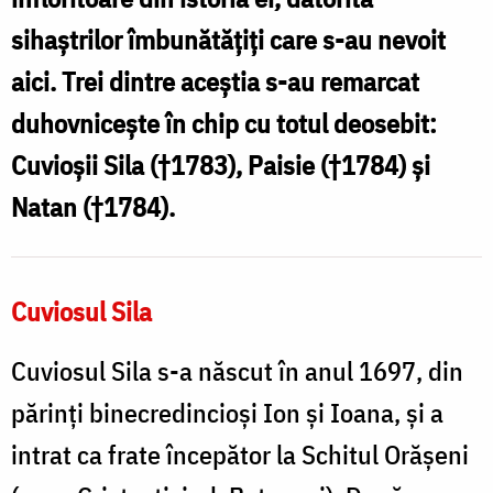
P
spre
sihaştrilor îmbunătăţiţi care s-au nevoit
ș
sfințenie
aici. Trei dintre aceştia s-au remarcat
duhovniceşte în chip cu totul deosebit:
Cuvioşii Sila (†1783), Paisie (†1784) şi
Natan (†1784).
s
Cuviosul Sila
Cuviosul Sila s-a născut în anul 1697, din
părinți binecredincioși Ion și Ioana, şi a
intrat ca frate începător la Schitul Orăşeni