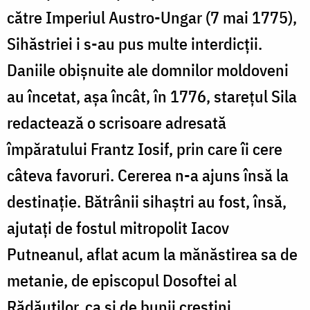
către Imperiul Austro-Ungar (7 mai 1775),
Sihăstriei i s-au pus multe interdicţii.
Daniile obişnuite ale domnilor moldoveni
au încetat, aşa încât, în 1776, stareţul Sila
redactează o scrisoare adresată
împăratului Frantz Iosif, prin care îi cere
câteva favoruri. Cererea n-a ajuns însă la
destinaţie. Bătrânii sihaștri au fost, însă,
ajutați de fostul mitropolit Iacov
Putneanul, aflat acum la mănăstirea sa de
metanie, de episcopul Dosoftei al
Rădăuților, ca și de bunii creștini.