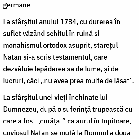
germane.
La sfârşitul anului 1784, cu durerea în
suflet văzând schitul în ruină şi
monahismul ortodox asuprit, stareţul
Natan şi-a scris testamentul, care
dezvăluie lepădarea sa de lume, şi de
lucruri, căci „nu avea prea multe de lăsat”.
La sfârşitul unei vieţi închinate lui
Dumnezeu, după o suferinţă trupească cu
care a fost „curăţat” ca aurul în topitoare,
cuviosul Natan se mută la Domnul a doua