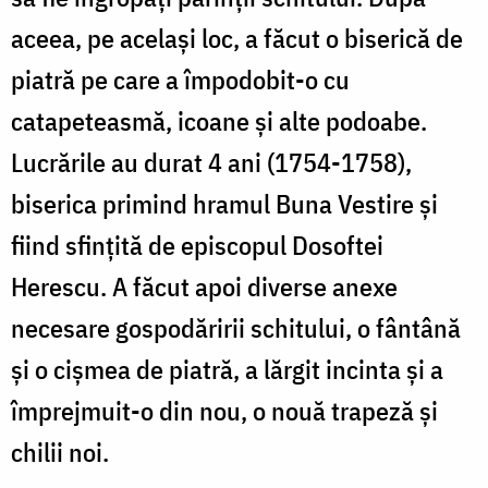
aceea, pe acelaşi loc, a făcut o biserică de
piatră pe care a împodobit-o cu
catapeteasmă, icoane şi alte podoabe.
Lucrările au durat 4 ani (1754-1758),
biserica primind hramul Buna Vestire și
fiind sfințită de episcopul Dosoftei
Herescu. A făcut apoi diverse anexe
necesare gospodăririi schitului, o fântână
şi o cişmea de piatră, a lărgit incinta şi a
împrejmuit-o din nou, o nouă trapeză și
chilii noi.