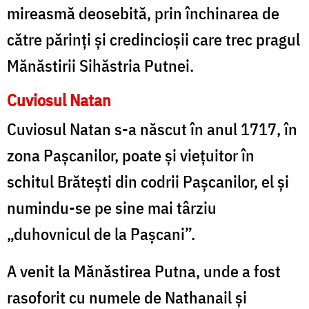
mireasmă deosebită, prin închinarea de
către părinţi şi credincioşii care trec pragul
Mănăstirii Sihăstria Putnei.
Cuviosul Natan
Cuviosul Natan s-a născut în anul 1717, în
zona Paşcanilor, poate şi vieţuitor în
schitul Brăteşti din codrii Paşcanilor, el şi
numindu-se pe sine mai târziu
„duhovnicul de la Paşcani”.
A venit la Mănăstirea Putna, unde a fost
rasoforit cu numele de Nathanail şi