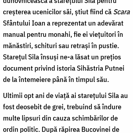
duhovnicească a stareţului Sila pentru
creşterea ucenicilor săi, ştiut fiind că
Scara
Sfântului Ioan a reprezentat un adevărat
manual pentru monahi, fie ei vieţuitori în
mănăstiri, schituri sau retraşi în pustie.
Stareţul Sila însuşi ne-a lăsat un preţios
document privind istoria Sihăstria Putnei
de la întemeiere până în timpul său.
Ultimii opt ani de viaţă ai stareţului Sila au
fost deosebit de grei, trebuind să îndure
multe lipsuri din cauza schimbărilor de
ordin politic. După răpirea Bucovinei de