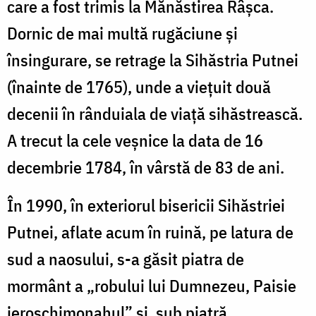
care a fost trimis la Mănăstirea Râşca.
Dornic de mai multă rugăciune și
însingurare, se retrage la Sihăstria Putnei
(înainte de 1765), unde a viețuit două
decenii în rânduiala de viață sihăstrească.
A trecut la cele veșnice la data de 16
decembrie 1784, în vârstă de 83 de ani.
În 1990, în exteriorul bisericii Sihăstriei
Putnei, aflate acum în ruină, pe latura de
sud a naosului, s-a găsit piatra de
mormânt a „robului lui Dumnezeu, Paisie
ieroschimonahul” și, sub piatră,