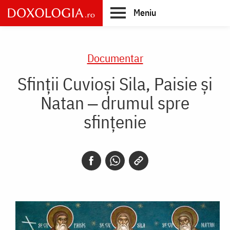
Skip
Meniu
to
main
Main
content
navigation
Documentar
Sfinții Cuvioși Sila, Paisie și
Natan ‒ drumul spre
sfințenie