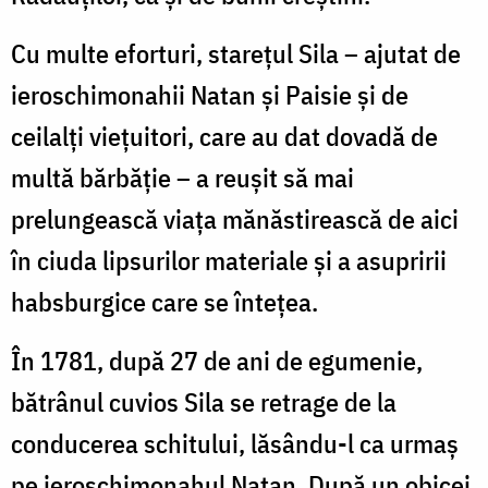
Cu multe eforturi, stareţul Sila – ajutat de
ieroschimonahii Natan şi Paisie şi de
ceilalţi vieţuitori, care au dat dovadă de
multă bărbăţie – a reuşit să mai
prelungească viaţa mănăstirească de aici
în ciuda lipsurilor materiale şi a asupririi
habsburgice care se înteţea.
În 1781, după 27 de ani de egumenie,
bătrânul cuvios Sila se retrage de la
conducerea schitului, lăsându-l ca urmaş
pe ieroschimonahul Natan. După un obicei