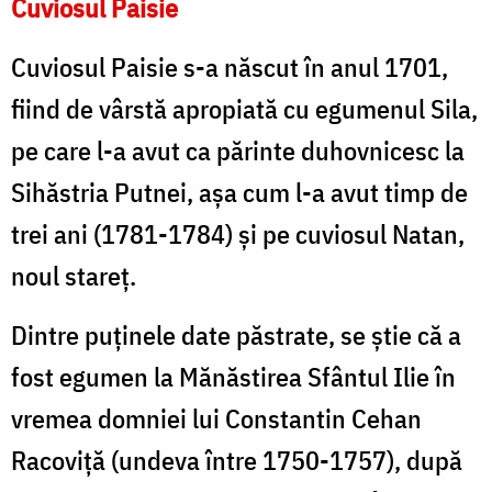
Cuviosul Paisie
Cuviosul Paisie s-a născut în anul 1701,
fiind de vârstă apropiată cu egumenul Sila,
pe care l-a avut ca părinte duhovnicesc la
Sihăstria Putnei, aşa cum l-a avut timp de
trei ani (1781-1784) şi pe cuviosul Natan,
noul stareţ.
Dintre puținele date păstrate, se știe că a
fost egumen la Mănăstirea Sfântul Ilie în
vremea domniei lui Constantin Cehan
Racoviţă (undeva între 1750-1757), după