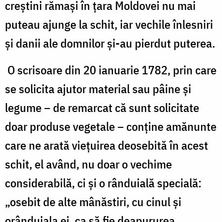
creştini rămaşi în ţara Moldovei nu mai
puteau ajunge la schit, iar vechile înlesniri
şi danii ale domnilor şi-au pierdut puterea.
O scrisoare din 20 ianuarie 1782, prin care
se solicita ajutor material sau pâine şi
legume – de remarcat că sunt solicitate
doar produse vegetale – conţine amănunte
care ne arată vieţuirea deosebită în acest
schit, el având, nu doar o vechime
considerabilă, ci şi o rânduială specială:
„osebit de alte mânăstiri, cu cinul şi
orânduiala ei, ca să fie deapururea