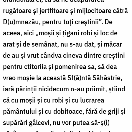
rugătoare şi jertfitoare şi mijlocitoare cătră
D(u)mnezău, pentru toţi creştinii”. De
aceea, aici „moşii şi ţigani robi şi loc de
arat şi de semânat, nu s-au dat, şi măcar
de au şi vrut cândva cineva dintre creştini
pentru ctitoriia şi pomenirea sa, să dea
vreo moşie la această Sf(ă)ntă Săhăstrie,
iară părinţii nicidecum n-au priimit, ştiind
că cu moşii şi cu robi şi cu lucrarea
pământului şi cu dobitoace, fără de griji şi
supărări gâlcevi, nu vor putea să-ş(i)