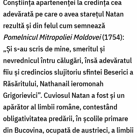
Conştiinţa apartenenţei la credinţa cea
adevărată pe care o avea stareţul Natan
rezultă şi din felul cum semnează
Pomelnicul Mitropoliei Moldovei
(1754):
„Şi s-au scris de mine, smeritul şi
nevrednicul întru călugări, însă adevăratul
fiiu şi credincios slujitoriu sfintei Beserici a
Răsăritului, Nathanail ieromonah
Grigorievici”. Cuviosul Natan a fost şi un
apărător al limbii române, contestând
obligativitatea predării, în şcolile primare
din Bucovina, ocupată de austrieci, a limbii