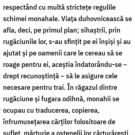
respectând cu multă stricteţe regulile
schimei monahale. Viaţa duhovnicească se
afla, deci, pe primul plan; sihaştrii, prin
rugăciunile lor, s-au sfinţit pe ei înşişi şi au
ajutat şi pe oamenii care le cereau să se
roage pentru ei, aceştia îndatorându-se –
drept recunoştinţă – să le asigure cele
necesare pentru trai. În răgazul dintre
rugăciune şi fugara odihnă, monahii se
ocupau cu traducerea, copierea,
înfrumuseţarea cărţilor folositoare de
suflet, mărturie a ostenelii lor cărturăreşti