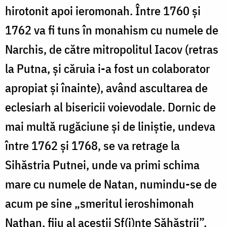
hirotonit apoi ieromonah. Între 1760 şi
1762 va fi tuns în monahism cu numele de
Narchis, de către mitropolitul Iacov (retras
la Putna, şi căruia i-a fost un colaborator
apropiat şi înainte), având ascultarea de
eclesiarh al bisericii voievodale. Dornic de
mai multă rugăciune şi de liniştie, undeva
între 1762 şi 1768, se va retrage la
Sihăstria Putnei, unde va primi schima
mare cu numele de Natan, numindu-se de
acum pe sine „smeritul ieroshimonah
Nathan, fiiu al aceştii Sf(i)nte Săhăstrii”.