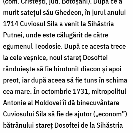
(com. Cristești, jud. Botoşani). După ce a
murit satețul său Ghedeon, în jurul anului
1714 Cuviosul Sila a venit la Sihăstria
Putnei, unde este călugărit de către
egumenul Teodosie. După ce acesta trece
la cele veşnice, noul stareț Dosoftei
rânduieşte să fie hirotonit diacon şi apoi
preot, iar după aceea să fie tuns în schima
cea mare. În octombrie 1731, mitropolitul
Antonie al Moldovei îi dă binecuvântare
Cuviosului Sila să fie de ajutor („econom”)
bătrânului stareţ Dosoftei de la Sihăstria