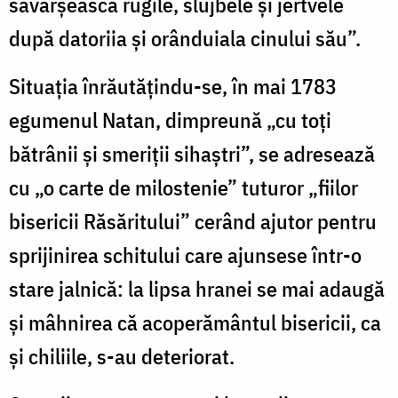
săvârşească rugile, slujbele şi jertvele
după datoriia şi orânduiala cinului său”.
Situaţia înrăutăţindu-se, în mai 1783
egumenul Natan, dimpreună „cu toţi
bătrânii şi smeriţii sihaştri”, se adresează
cu „o carte de milostenie” tuturor „fiilor
bisericii Răsăritului” cerând ajutor pentru
sprijinirea schitului care ajunsese într-o
stare jalnică: la lipsa hranei se mai adaugă
şi mâhnirea că acoperământul bisericii, ca
și chiliile, s-au deteriorat.