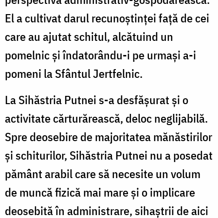
El a cultivat darul recunoștinței față de cei
care au ajutat schitul, alcătuind un
pomelnic și îndatorându-i pe urmași a-i
pomeni la Sfântul Jertfelnic.
La Sihăstria Putnei s-a desfăşurat şi o
activitate cărturărească, deloc neglijabilă.
Spre deosebire de majoritatea mănăstirilor
şi schiturilor, Sihăstria Putnei nu a posedat
pământ arabil care să necesite un volum
de muncă fizică mai mare şi o implicare
deosebită în administrare, sihaştrii de aici