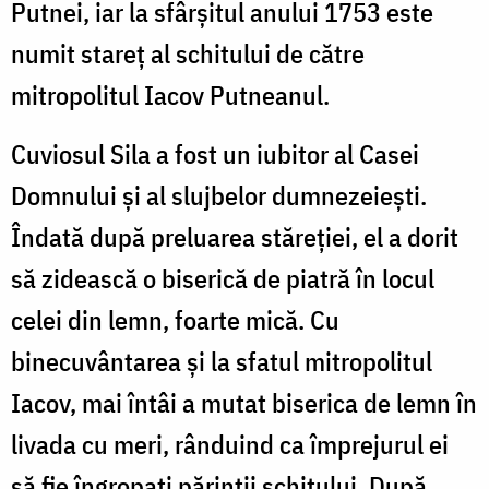
Putnei, iar la sfârșitul anului 1753 este
numit stareț al schitului de către
mitropolitul Iacov Putneanul.
Cuviosul Sila a fost un iubitor al Casei
Domnului și al slujbelor dumnezeiești.
Îndată după preluarea stăreţiei, el a dorit
să zidească o biserică de piatră în locul
celei din lemn, foarte mică. Cu
binecuvântarea şi la sfatul mitropolitul
Iacov, mai întâi a mutat biserica de lemn în
livada cu meri, rânduind ca împrejurul ei
să fie îngropaţi părinţii schitului. După