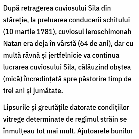
După retragerea cuviosului Sila din
stăreţie, la preluarea conducerii schitului
(10 martie 1781), cuviosul ieroschimonah
Natan era deja în vârstă (64 de ani), dar cu
multă râvnă şi jertfelnicie va continua
lucrarea cuviosului Sila, călăuzind obştea
(mică) încredinţată spre păstorire timp de
trei ani şi jumătate.
Lipsurile şi greutăţile datorate condiţiilor
vitrege determinate de regimul străin se
înmulţeau tot mai mult. Ajutoarele bunilor