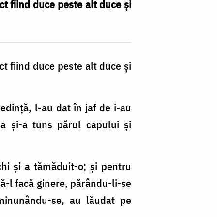
ct fiind duce peste alt duce și
ct fiind duce peste alt duce și
edință, l-au dat în jaf de i-au
 sa și-a tuns părul capului și
chi și a tămăduit-o; și pentru
să-l facă ginere, părându-li-se
 minunându-se, au lăudat pe