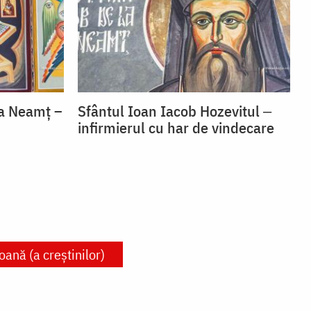
la Neamț –
Sfântul Ioan Iacob Hozevitul ‒
infirmierul cu har de vindecare
oană (a creștinilor)