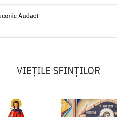
ucenic Audact
VIEŢILE SFINŢILOR