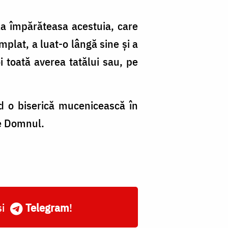
 la împărăteasa acestuia, care
mplat, a luat-o lângă sine și a
oi toată averea tatălui sau, pe
nd o biserică mucenicească în
re Domnul.
și
Telegram
!