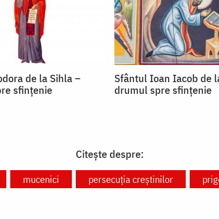
dora de la Sihla –
Sfântul Ioan Iacob de 
re sfințenie
drumul spre sfințenie
Citește despre:
mucenici
persecuția creștinilor
prig