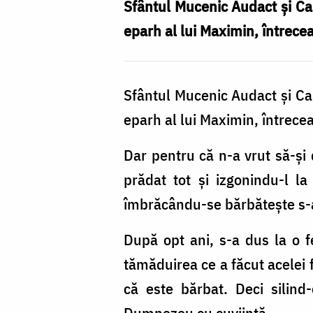
Audact
Sfântul Mucenic Audact și Cali
eparh al lui Maximin, întrecea
Sfântul Mucenic Audact și Cali
eparh al lui Maximin, întrecea
Dar pentru că n-a vrut să-și d
prădat tot și izgonindu-l la 
îmbrăcându-se bărbătește s-a
După opt ani, s-a dus la o fe
tămăduirea ce a făcut acelei f
că este bărbat. Deci silin
Dumnezeu cu cuviință.