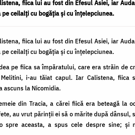
stena, fiica lui au fost din Efesul Asiei, iar Auda
 pe ceilalți cu bogăția și cu înțelepciunea.
stena, fiica lui au fost din Efesul Asiei, iar Auda
 pe ceilalți cu bogăția și cu înțelepciunea.
ea pe fiica sa împăratului, care era străin de cr
Melitini, i-au tăiat capul. Iar Calistena, fiica
 ascuns la Nicomidia.
meie din Tracia, a cărei fiică era beteagă la o
ete, au vrut părinții ei să o mărite după dânsul, 
d-o spre aceasta, a spus cele despre sine; și