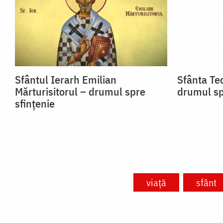
Sfântul Ierarh Emilian
Sfânta Teo
Mărturisitorul – drumul spre
drumul sp
sfințenie
viață
sfânt