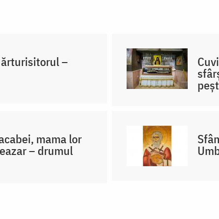
ărturisitorul –
Cuvi
sfâr
peșt
Macabei, mama lor
Sfân
leazar – drumul
Umbr