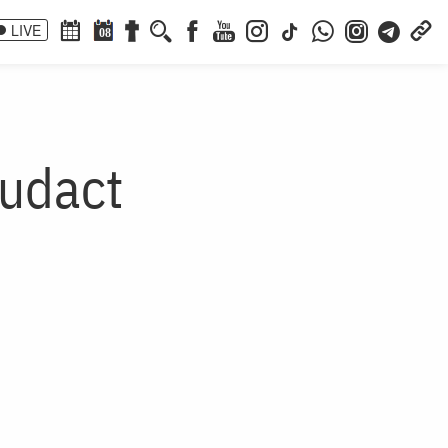
LIVE
08
Audact