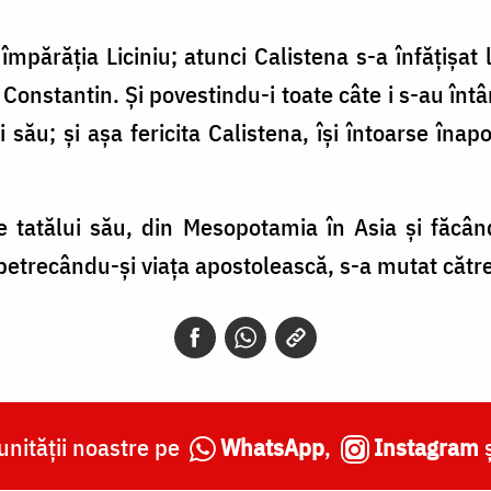
mpărăția Liciniu; atunci Calistena s-a înfățișat
 Constantin. Și povestindu-i toate câte i s-au întâ
 său; și așa fericita Calistena, își întoarse înap
e tatălui său, din Mesopotamia în Asia și făcâ
oi petrecându-și viața apostolească, s-a mutat căt
nității noastre pe
WhatsApp
,
Instagram