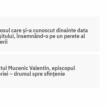
osul care și-a cunoscut dinainte data
șitului, însemnând-o pe un perete al
erii
tul Mucenic Valentin, episcopul
iei – drumul spre sfințenie