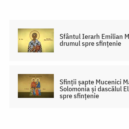
Sfântul Ierarh Emilian M
drumul spre sfințenie
Sfinții șapte Mucenici 
Solomonia și dascălul E
spre sfințenie