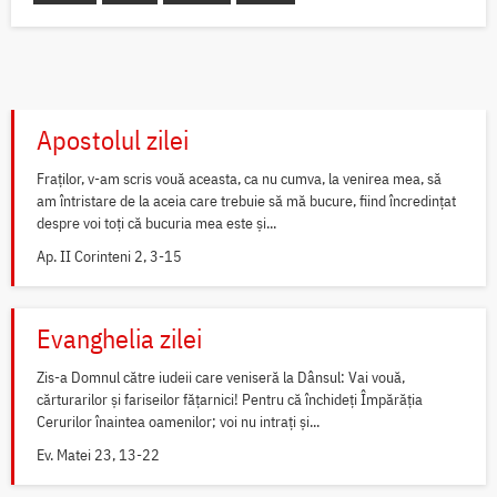
Apostolul zilei
Fraților, v-am scris vouă aceasta, ca nu cumva, la venirea mea, să
am întristare de la aceia care trebuie să mă bucure, fiind încredințat
despre voi toți că bucuria mea este și...
Ap. II Corinteni 2, 3-15
Evanghelia zilei
Zis-a Domnul către iudeii care veniseră la Dânsul: Vai vouă,
cărturarilor și fariseilor fățarnici! Pentru că închideți Împărăția
Cerurilor înaintea oamenilor; voi nu intrați și...
Ev. Matei 23, 13-22