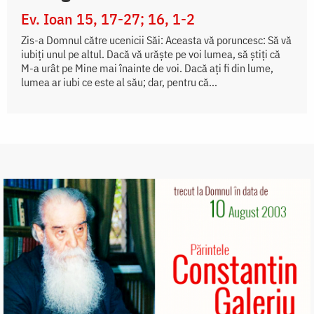
Ev. Ioan 15, 17-27; 16, 1-2
Zis-a Domnul către ucenicii Săi: Aceasta vă poruncesc: Să vă
iubiți unul pe altul. Dacă vă urăște pe voi lumea, să știți că
M-a urât pe Mine mai înainte de voi. Dacă ați fi din lume,
lumea ar iubi ce este al său; dar, pentru că...