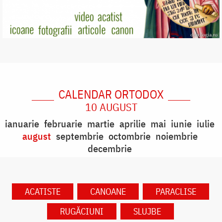
CALENDAR ORTODOX
10 AUGUST
ianuarie
februarie
martie
aprilie
mai
iunie
iulie
august
septembrie
octombrie
noiembrie
decembrie
ACATISTE
CANOANE
PARACLISE
RUGĂCIUNI
SLUJBE