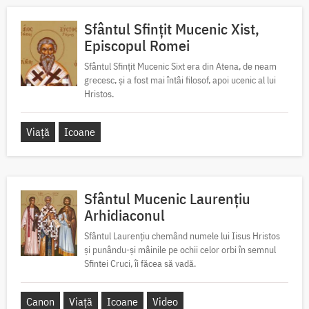
Sfântul Sfințit Mucenic Xist,
Episcopul Romei
Sfântul Sfințit Mucenic Sixt era din Atena, de neam
grecesc, și a fost mai întâi filosof, apoi ucenic al lui
Hristos.
Viață
Icoane
Sfântul Mucenic Laurențiu
Arhidiaconul
Sfântul Laurențiu chemând numele lui Iisus Hristos
și punându-și mâinile pe ochii celor orbi în semnul
Sfintei Cruci, îi făcea să vadă.
Canon
Viață
Icoane
Video