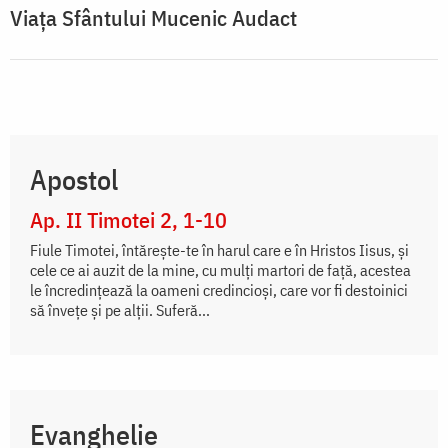
Viața Sfântului Mucenic Audact
Apostol
Ap. II Timotei 2, 1-10
Fiule Timotei, întăreşte-te în harul care e în Hristos Iisus, şi
cele ce ai auzit de la mine, cu mulţi martori de faţă, acestea
le încredinţează la oameni credincioşi, care vor fi destoinici
să înveţe şi pe alţii. Suferă...
Evanghelie