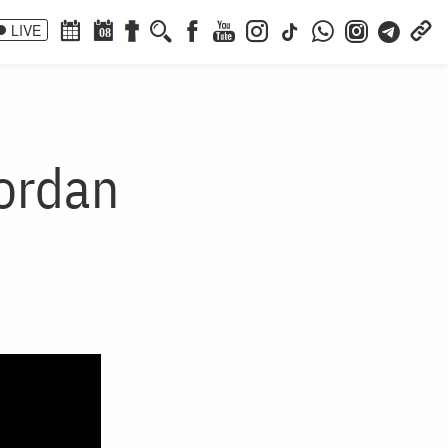
LIVE
08
Iordan