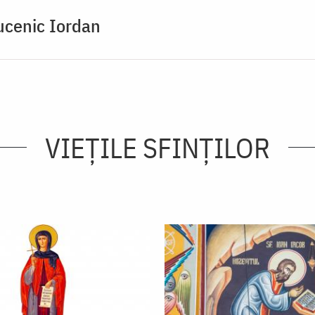
ucenic Iordan
VIEŢILE SFINŢILOR