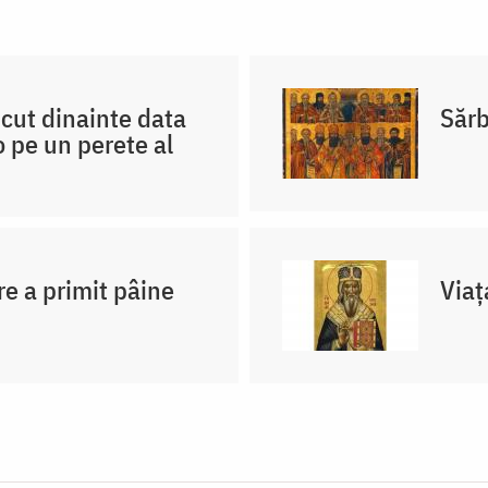
scut dinainte data
Sărb
 pe un perete al
re a primit pâine
Viaț