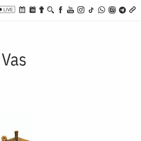
LIVE
06
 Vas