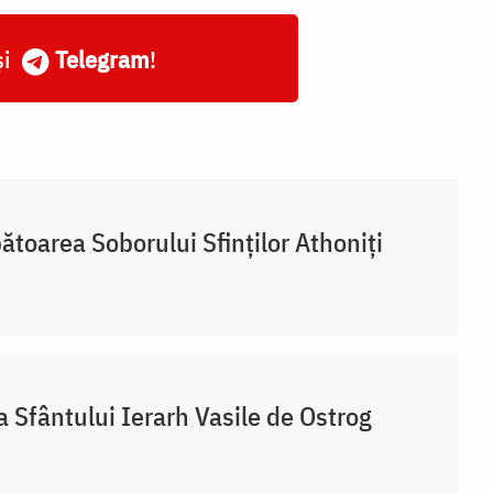
și
Telegram
!
ătoarea Soborului Sfinților Athoniți
a Sfântului Ierarh Vasile de Ostrog