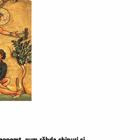
 Teopemt, cum răbda chinuri şi