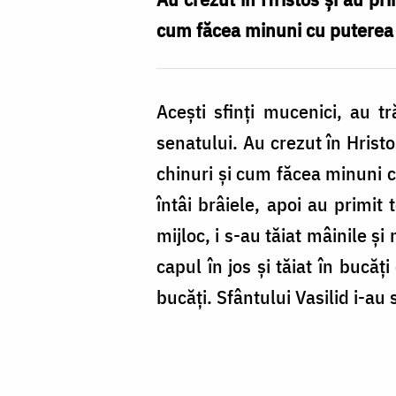
cum făcea minuni cu puterea l
Aceşti sfinţi mucenici, au t
senatului. Au crezut în Hrist
chinuri şi cum făcea minuni cu
întâi brâiele, apoi au primit
mijloc, i s-au tăiat mâinile ş
capul în jos şi tăiat în bucăţ
bucăţi. Sfântului Vasilid i-au