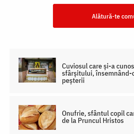
Alătură-te comu
Cuviosul care și-a cuno
sfârșitului, însemnând-o
peșterii
Onufrie, sfântul copil ca
de la Pruncul Hristos