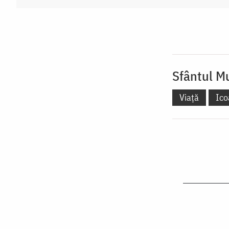
Sfântul M
Viață
Ico