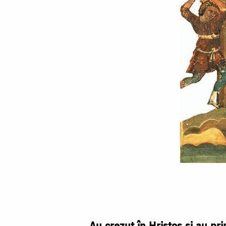
Viața
Sfântului
Mucenic
Vas
Au crezut în Hristos şi au pr