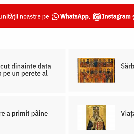
nității noastre pe
WhatsApp
,
Instagram
scut dinainte data
Sărb
 pe un perete al
re a primit pâine
Viaț