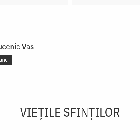
ucenic Vas
ane
VIEŢILE SFINŢILOR