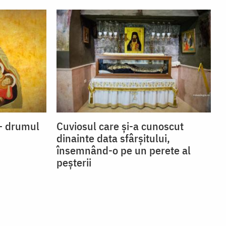
s – drumul
Cuviosul care și-a cunoscut
dinainte data sfârșitului,
însemnând-o pe un perete al
peșterii