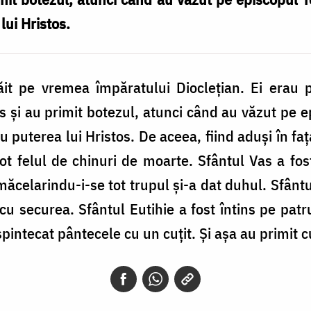
ui Hristos.
răit pe vremea împăratului Diocleţian. Ei erau 
os şi au primit botezul, atunci când au văzut p
 puterea lui Hristos. De aceea, fiind aduşi în faţ
 tot felul de chinuri de moarte. Sfântul Vas a fo
i măcelarindu-i-se tot trupul şi-a dat duhul. Sfân
i cu securea. Sfântul Eutihie a fost întins pe patr
 spintecat pântecele cu un cuţit. Şi aşa au primit