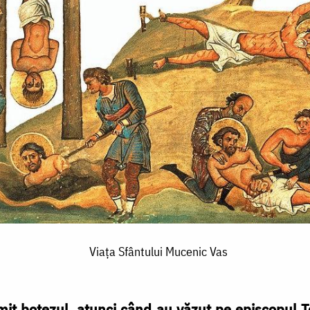
Viața Sfântului Mucenic Vas
imit botezul, atunci când au văzut pe episcopul