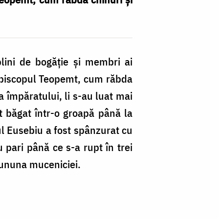
plini de bogăţie şi membri ai
e episcopul Teopemt, cum răbda
a împăratului, li s-au luat mai
st băgat într-o groapă până la
tul Eusebiu a fost spânzurat cu
u pari până ce s-a rupt în trei
 cununa muceniciei.