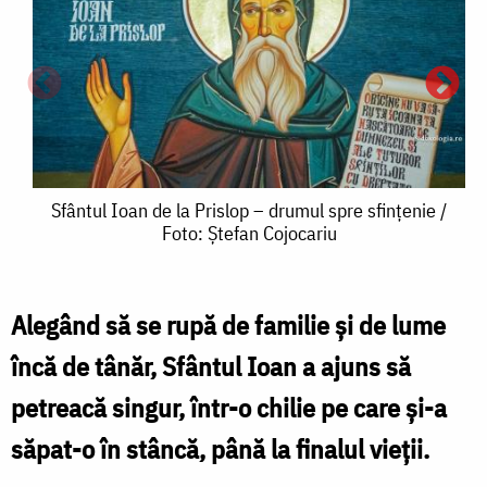
Sfântul
Sfântul Ioan de la Prislop – drumul spre sfințenie /
Foto: Ștefan Cojocariu
Ioan
de
la
Alegând să se rupă de familie și de lume
S
Prislop
încă de tânăr, Sfântul Ioan a ajuns să
–
petreacă singur, într-o chilie pe care și-a
drumul
săpat-o în stâncă, până la finalul vieții.
l
spre