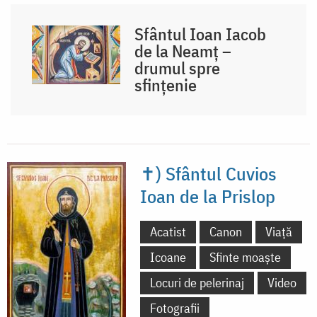
Sfântul Ioan Iacob
de la Neamț –
drumul spre
sfințenie
✝) Sfântul Cuvios
Ioan de la Prislop
Acatist
Canon
Viață
Icoane
Sfinte moaște
Locuri de pelerinaj
Video
Fotografii