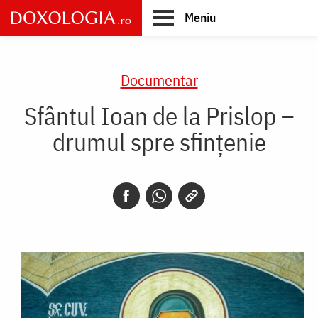
Skip
Meniu
to
main
Main
content
navigation
Documentar
Sfântul Ioan de la Prislop –
drumul spre sfințenie