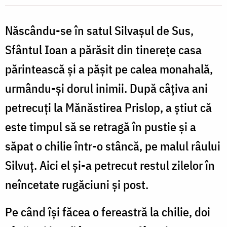
P
sfințenie
/
Născându-se în satul Silvașul de Sus,
Foto:
Sfântul Ioan a părăsit din tinerețe casa
Ștefan
părintească și a pășit pe calea monahală,
s
Cojocariu
urmându-și dorul inimii. După câțiva ani
petrecuți la Mănăstirea Prislop, a știut că
este timpul să se retragă în pustie și a
săpat o chilie într-o stâncă, pe malul râului
Silvuț. Aici el şi-a petrecut restul zilelor în
neîncetate rugăciuni şi post.
Pe când își făcea o fereastră la chilie, doi