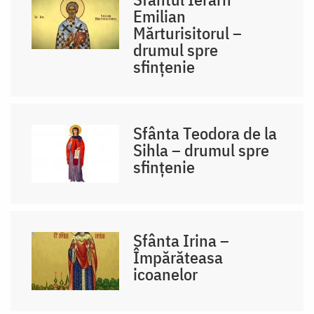
Emilian
Mărturisitorul –
drumul spre
sfințenie
Sfânta Teodora de la
Sihla – drumul spre
sfințenie
Sfânta Irina –
Împărăteasa
icoanelor