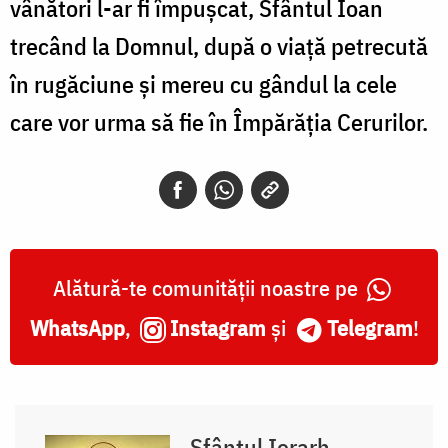
vânători l-ar fi împușcat, Sfântul Ioan
trecând la Domnul, după o viață petrecută
în rugăciune și mereu cu gândul la cele
care vor urma să fie în Împărăția Cerurilor.
Alătură-te comunității noastre pe
WhatsApp
,
Instagram
și
Telegram
!
Sfântul Ierarh