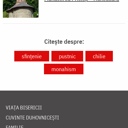
Citește despre:
sfințenie
pustnic
chilie
monahism
VIAȚA BISERICII
CUVINTE DUHOVNICEȘTI
FAMILIE