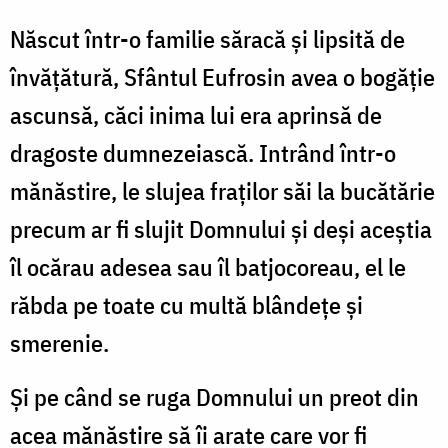
Născut într-o familie săracă și lipsită de
învățătură, Sfântul Eufrosin avea o bogăție
ascunsă, căci inima lui era aprinsă de
dragoste dumnezeiască. Intrând într-o
mănăstire, le slujea fraților săi la bucătărie
precum ar fi slujit Domnului și deși aceștia
îl ocărau adesea sau îl batjocoreau, el le
răbda pe toate cu multă blândețe și
smerenie.
Și pe când se ruga Domnului un preot din
acea mănăstire să îi arate care vor fi