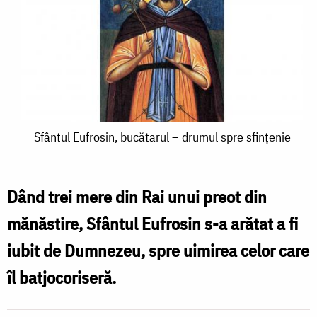
Sfântul
Sfântul Eufrosin, bucătarul – drumul spre sfințenie
Eufrosin,
bucătarul
Dând trei mere din Rai unui preot din
–
mănăstire, Sfântul Eufrosin s-a arătat a fi
drumul
iubit de Dumnezeu, spre uimirea celor care
spre
îl batjocoriseră.
sfințenie