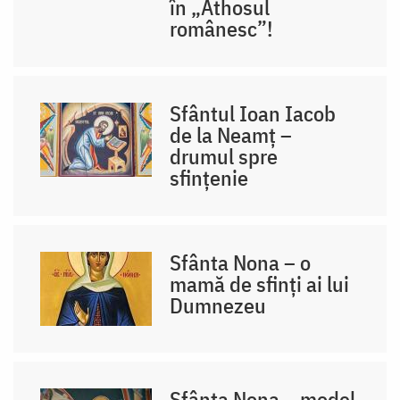
în „Athosul
românesc”!
Sfântul Ioan Iacob
de la Neamț –
drumul spre
sfințenie
Sfânta Nona – o
mamă de sfinți ai lui
Dumnezeu
Sfânta Nona – model