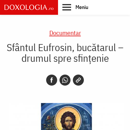
Skip
Meniu
to
main
Main
content
navigation
Documentar
Sfântul Eufrosin, bucătarul –
drumul spre sfințenie