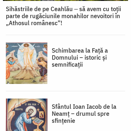
Sihăstriile de pe Ceahlău ‒ să avem cu toții
parte de rugăciunile monahilor nevoitori în
„Athosul românesc”!
Schimbarea la Față a
Domnului – istoric și
semnificații
Sfântul Ioan Iacob de la
Neamț – drumul spre
sfințenie