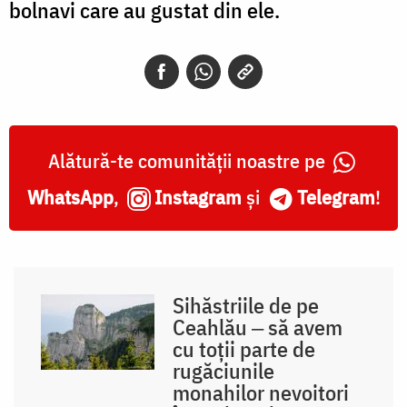
bolnavi care au gustat din ele.
Alătură-te comunității noastre pe
WhatsApp
,
Instagram
și
Telegram
!
Sihăstriile de pe
Ceahlău ‒ să avem
cu toții parte de
rugăciunile
monahilor nevoitori