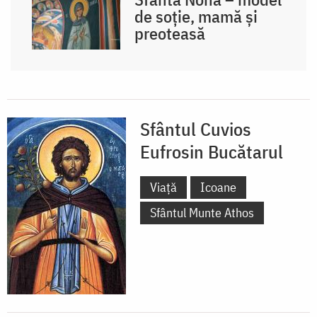
de soție, mamă și
preoteasă
Sfântul Cuvios
Eufrosin Bucătarul
Viață
Icoane
Sfântul Munte Athos