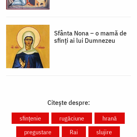
Sfânta Nona – o mamă de
sfinți ai lui Dumnezeu
Citește despre:
sfințenie
rugăciune
hrană
pregustare
Rai
slujire