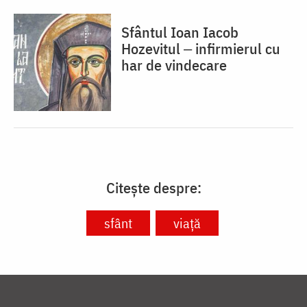
Sfântul Ioan Iacob
Hozevitul ‒ infirmierul cu
har de vindecare
Citește despre:
sfânt
viață