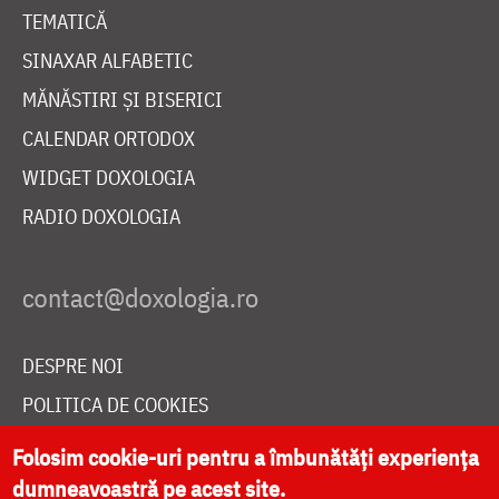
TEMATICĂ
SINAXAR ALFABETIC
MĂNĂSTIRI ȘI BISERICI
CALENDAR ORTODOX
WIDGET DOXOLOGIA
RADIO DOXOLOGIA
DESPRE NOI
POLITICA DE COOKIES
DONEAZĂ ONLINE PENTRU CATEDRALA NAȚIONALĂ
Folosim cookie-uri pentru a îmbunătăți experiența
dumneavoastră pe acest site.