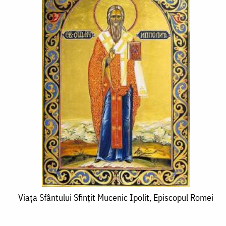
Viața
Viața Sfântului Sfințit Mucenic Ipolit, Episcopul Romei
Sfântului