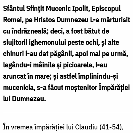
Sfințit
Sfântul Sfințit Mucenic Ipolit, Episcopul
Mucenic
Romei, pe Hristos Dumnezeu L-a mărturisit
Ipolit,
cu îndrăzneală; deci, a fost bătut de
Episcopul
slujitorii ighemonului peste ochi, și alte
Romei
chinuri i-au dat păgânii, apoi mai pe urmă,
legându-i mâinile și picioarele, l-au
aruncat în mare; și astfel împlinindu-și
mucenicia, s-a făcut moștenitor Împărăției
lui Dumnezeu.
În vremea împărăției lui Claudiu (41-54),