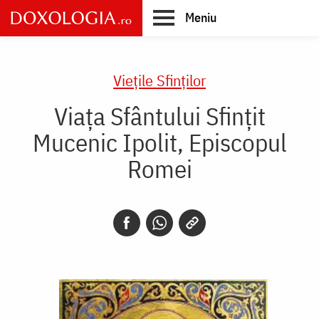
Skip
Meniu
to
main
Main
content
navigation
Vieţile Sfinţilor
Viața Sfântului Sfințit
Mucenic Ipolit, Episcopul
Romei