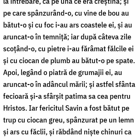
la întrebare, ca pe una ce era creștină; și
pe care spânzurând-o, cu vine de bou au
bătut-o și cu foc i-au ars coastele ei, și au
aruncat-o în temniță; iar după câteva zile
scoțând-o, cu pietre i-au fărâmat fălcile ei
și cu ciocan de plumb au bătut-o pe spate.
Apoi, legând o piatră de grumajii ei, au
aruncat-o în adâncul mării; și astfel sfânta
fecioară și-a sfârșit patima sa cea pentru
Hristos. Iar fericitul Savin a fost bătut pe
trup cu ciocan greu, spânzurat pe un lemn
și ars cu făclii, și răbdând niște chinuri ca