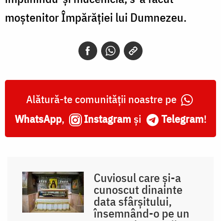
moștenitor Împărăției lui Dumnezeu.
Alătură-te comunității noastre pe
WhatsApp
,
Instagram
și
Telegram
!
Cuviosul care și-a
cunoscut dinainte
data sfârșitului,
însemnând-o pe un