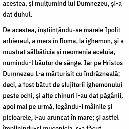
acestea, și mulțumind lui Dumnezeu, și-a
dat duhul.
De acestea, înștiințându-se marele Ipolit
arhiereul, a mers în Roma, la ighemon, și a
mustrat sălbăticia și neomenia aceluia,
numindu-l băutor de sânge. Iar pe Hristos
Dumnezeu L-a mărturisit cu îndrăzneală;
deci, a fost bătut de slujitorii ighemonului
peste ochi, și alte chinuri i-au dat păgânii,
apoi mai pe urmă, legându-i mâinile și
picioarele, l-au aruncat în mare; și astfel
împlinindu-și mucenicia, s-a făcut